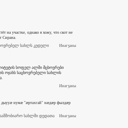
тёт на участке, однако я хожу, что скот не
т Сирана.
ხოვრებელ სახლს კედელი
Инaгӡaны
ალიტეტის სოფელ ალში მცხოვრები
ის ოჯახს საცხოვრებელი სახლის
ა.
Инaгӡaны
, дыууæ иумæ "æртахгай" нæдæр фылдæр
სამშობიარო სახლში დედათა
Инaгӡaны