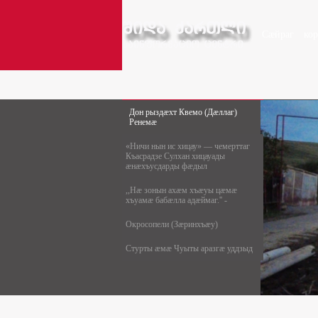
Сæйраг
ко
Дон рыздæхт Квемо (Дæллаг)
Ренемæ
«Ничи нын ис хицау» — чемерттаг
Къасрадзе Сулхан хицауады
æнæхъусдарды фæдыл
,,Нæ зонын ахæм хъæуы цæмæ
хъуамæ бабæлла адæймаг.'' -
Окросопели (Зæринхъæу)
Стурты æмæ Чуыты аразгæ уддзыд