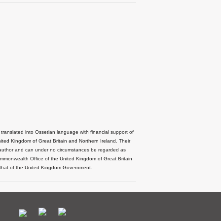
 translated into Ossetian language with financial support of
ted Kingdom of Great Britain and Northern Ireland. Their
he author and can under no circumstances be regarded as
Commonwealth Office of the United Kingdom of Great Britain
 that of the United Kingdom Government.