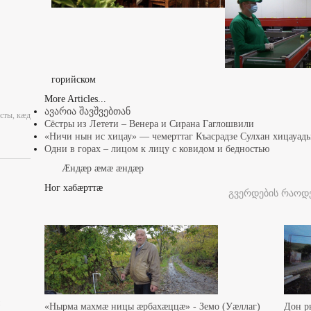
горийском
More Articles...
ავარია შავშვებთან
сты, кæд
Сёстры из Летети – Венера и Сирана Гаглошвили
«Ничи нын ис хицау» — чемерттаг Къасрадзе Сулхан хицауа
Одни в горах – лицом к лицу с ковидом и бедностью
Æндæр æмæ æндæр
Ног хабæрттæ
გვერდების რაოდე
«Нырма махмæ ницы æрбахæццæ» - Земо (Уæллаг)
Дон р