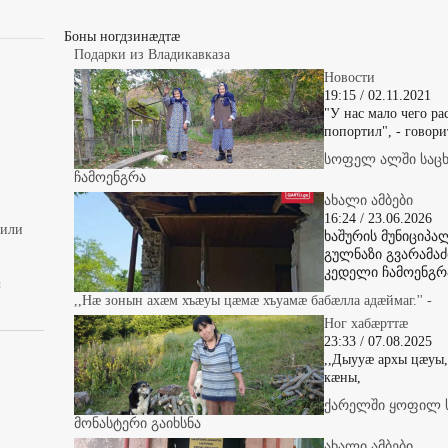
Боны ногдзинæдтæ
Подарки из Владикавказа
Новости
19:15 / 02.11.2021
"У нас мало чего рас
попортил", - говори
სოფელ ალში საც
ჩამოენგრა
ახალი ამბები
16:24 / 23.06.2026
вили
ხაშურის მუნიციპ
გულნაზი გვარამაძ
კედელი ჩამოენგრ
ы
,,Нæ зонын ахæм хъæуы цæмæ хъуамæ бабæлла адæймаг.'' -
Ног хабæрттæ
23:33 / 07.08.2025
,,Дыууæ архы цæуы
кæны,
ქარელში ყოფილ 
მონასტერი გაიხსნა
ახალი ამბები