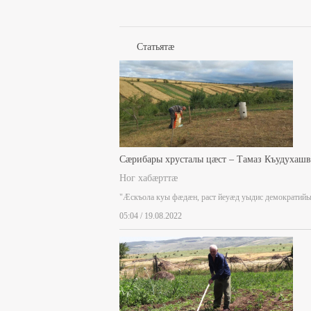
Статьятæ
Сæрибары хрусталы цæст – Тамаз Къудухаш
Ног хабæрттæ
"Æскъола куы фæдæн, раст йеуæд уыдис демократий
05:04 / 19.08.2022