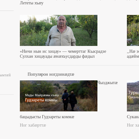
Лететы хъæу
«Ничи нын ис хицау» — чемерттаг Къасрадзе
,,Нæ 
Сулхан хицауады æнæхъусдарды фæдыл
адæйма
Популярон ногдзинæдтæ
уымтæй
Чызджытæ
бацыдысты Гудзареты коммæ
Сукан
Ног хабæрттæ
Ног х