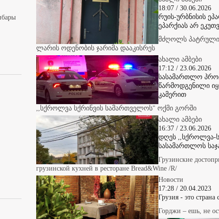
18:07 / 30.06.2026
რუის-ურბნისის ეპ
ибары
ეპარქიას არ ეკუთვ
მძღოლს პატრულის
ლარის ოდენობის ჯარიმა დააკისრეს
ახალი ამბები
17:12 / 23.06.2026
სასამართლო პროც
წარმოდგენილი იყ
კამერით
,,სქროლვა სქრინვის სამართველოს" ოქმი გორში
ახალი ამბები
16:37 / 23.06.2026
დღეს ,,სქროლვა-ს
სასამართლოს საჯ
Грузинские достопр
грузинской кухней в ресторане Bread&Wine /R/
Новости
17:28 / 20.04.2023
Грузия - это страна
Горджи – ешь, не ос