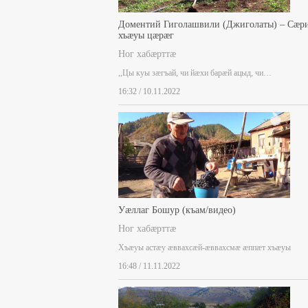
Доментий Гиголашвили (Джиголаты) – Сæр
хъæуы цæрæг
Ног хабæрттæ
,,Цы куы зæгъай, чи йæхи барæй ацыд, чи…
16:32 / 10.11.2022
Уæллаг Бошур (къам/видео)
Ног хабæрттæ
Хъæуы астæу æввахсæй-æввахсмæ æппæт хъæуы
16:48 / 11.11.2022