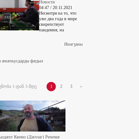
Новости
04:47 / 20.11.2021
Несмотря на то, что
уже два года в мире
свирепствует
пандемия, на
Инaгӡaны
ды æнæхъусдарды фæдыл
ნობა 1-დან 3-მდე
1
2
3
»
ыздæхт Квемо (Дæллаг) Ренемæ