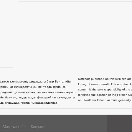
Materials published on this web-site are
загмæ тæлмацгонд æрцыдысты Стыр Британийы
Foreign Commonwealth Office of the Uni
сарæйнаг хъуыддæгты минис¬трады финансон
content is the sole responsibility of t
рндзинад у æмæ ницæй тыххæй нæй гæнæн æркаст
reflecting the position of the Foreign 
йы баиугонд паддзахады фæсарæйнаг хъуыддæгты
and Northern Ireland or more generally
ды хицауады, позицийы равдыстдзинад.
Мах тыххæй
Контакт