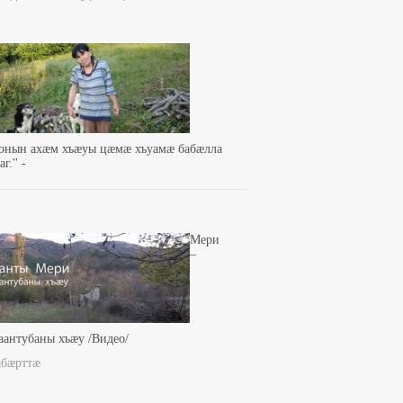
зонын ахæм хъæуы цæмæ хъуамæ бабæлла
г.'' -
Мери
–
аантубаны хъæу /Видео/
абæрттæ