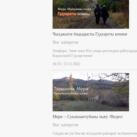
Чызджытæ бацыдысты Гудзареты коммæ
Ног хабæрттæ
Земфирæ, Зинæ æмæ Изо уыцы рæстæджы райгуырды
Бордзомæй Гудзаргоммæ
16:55 / 13.11.2022
Мери – Суканаантубаны хъæу /Видео/
Ног хабæрттæ
Сæрды ам уæ бон нæ æсуыдзæн равзарат чи бынæттон