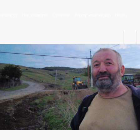
ронавирус
Ног хабæрттæ
Статьятæ
Æндæр æмæ æндæр
Видео