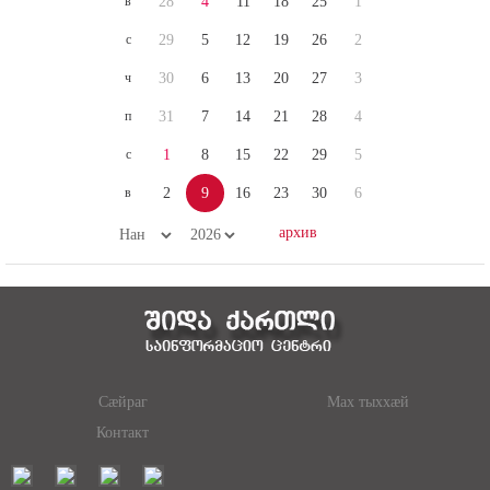
в
28
4
11
18
25
1
с
29
5
12
19
26
2
ч
30
6
13
20
27
3
п
31
7
14
21
28
4
с
1
8
15
22
29
5
в
2
9
16
23
30
6
Сæйраг
Мах тыххæй
Контакт