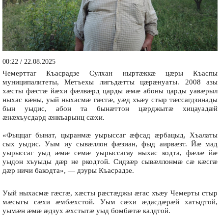
00:22 / 22.08.2025
Чемерттаг Къасрадзе Сулхан ныртæккæ цæры Къаспы
муниципалитеты, Метъехы лигъдæтты цæрæнуаты. 2008 азы
хæсты фæстæ йæхи фæлвæрд царды æмæ абоны царды уавæрыл
ныхас кæны, уый ныхасмæ гæсгæ, уæд хъæу стыр тæссагдзинады
бын уыдис, абон та бынæттон цæрджытæ хицауадæй
æнæхъусдард æнкъарынц сæхи.
«Фыццаг бынат, цыранмæ уырыссаг æфсад æрбацыд, Хъалаты
сых уыдис. Уым иу сывæллон фæзиан, фыд аирвæзт. Йæ мад
уырыссаг уыд æмæ семæ уырыссагау ныхас кодта, фæлæ йæ
уыдон хъуыды дæр не ркодтой. Сидзæр сывæллонмæ сæ кæсгæ
дæр ничи бакодта», — дзуры Къасрадзе.
Уый ныхасмæ гæсгæ, хæсты рæстæджы æгас хъæу Чемерты стыр
мæсыгы сæхи æмбæхстой. Уым сæхи æдасдæрæй хатыдтой,
уымæн æмæ æдзух æхстытæ уыд бомбæтæ калдтой.