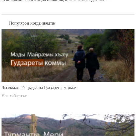
Популярон ногдзинæдтæ
Чызджытæ бацыдысты Гудзареты коммæ
Ног хабæрттæ