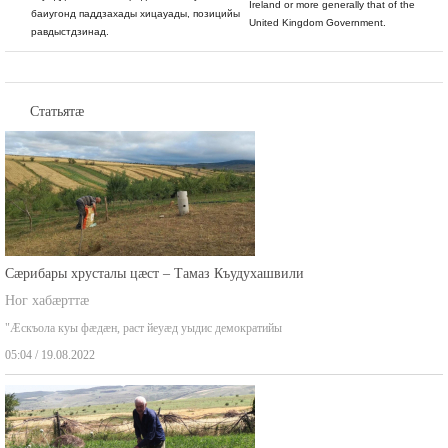
Ireland or more generally that of the
баиугонд паддзахады хицауады, позицийы
United Kingdom Government.
равдыстдзинад.
Статьятæ
Сæрибары хрусталы цæст – Тамаз Къудухашвили
Ног хабæрттæ
"Æскъола куы фæдæн, раст йеуæд уыдис демократийы
05:04 / 19.08.2022