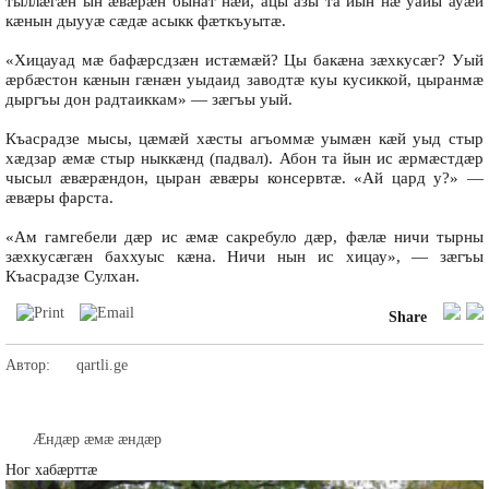
тыллæгæн ын æвæрæн бынат нæй, ацы азы та йын нæ уайы ауæй
кæнын дыууæ сæдæ асыкк фæткъуытæ.
«Хицауад мæ бафæрсдзæн истæмæй? Цы бакæна зæхкусæг? Уый
æрбæстон кæнын гæнæн уыдаид заводтæ куы кусиккой, цыранмæ
дыргъы дон радтаиккам» — зæгъы уый.
Къасрадзе мысы, цæмæй хæсты агъоммæ уымæн кæй уыд стыр
хæдзар æмæ стыр ныккæнд (падвал). Абон та йын ис æрмæстдæр
чысыл æвæрæндон, цыран æвæры консервтæ. «Ай цард у?» —
æвæры фарста.
«Ам гамгебели дæр ис æмæ сакребуло дæр, фæлæ ничи тырны
зæхкусæгæн баххуыс кæна. Ничи нын ис хицау», — зæгъы
Къасрадзе Сулхан.
Share
Автор:
qartli.ge
Æндæр æмæ æндæр
Ног хабæрттæ