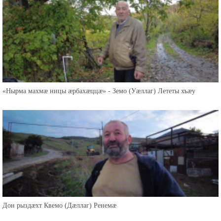
«Нырма махмæ ницы æрбахæццæ» - Земо (Уæллаг) Лететы хъæу
Дон рыздæхт Квемо (Дæллаг) Ренемæ