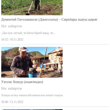
Доментий Гиголашвили (Джиголаты) – Сæрибары хъæуы цæрæг
Ног хабæрттæ
,,Цы куы зæгъай, чи йæхи барæй ацыд, чи…
16:32 / 10.11.2022
Уæллаг Бошур (къам/видео)
Ног хабæрттæ
Хъæуы астæу æввахсæй-æввахсмæ æппæт хъæуы
16:48 / 11.11.2022