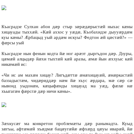
Къасрадзе Сулхан абон дæр стыр зæрæдæрыстæй ныхас кæны
хицауады тыххæй. «Кæй аххос у уæдæ, Къобахидзе дыууæрдæм
куы кæны? Æрбацыд уый ардæм искуы? Федтон æй цæстæй?» —
фæрсы уый
Къасрадзе нын фенын кодта йæ ног арæзт дыргъдон дæр. Дзуры,
цæмæй алцыдæр йæхи тыхтæй кæй аразы, æмæ йын æххуыс кæй
никæмæй ис:
«Чи ис ам махæн хицау? Лигъдæттæ æнæхицауæй, æнæркастæй
баззадыстæм, чидæриддæр нæм йæ хъус æрдара, мæ сæр сæ
нывонд уыдонæн, кæцыфæнды хицауад ма уæд, фæлæ нæ
хъыгагæн фæрсгæ дæр ничи кæны».
Зæхкусæг ма конкретон проблемæты дæр ранымадта. Куыд
зæгъы, афтæмæй хъæдмæ бацæугæйæ æфхæрд цæуы иварæй, йæ