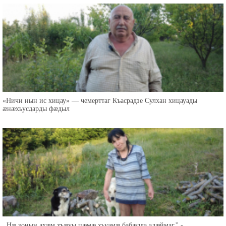
«Ничи нын ис хицау» — чемерттаг Къасрадзе Сулхан хицауады
æнæхъусдарды фæдыл
,,Нæ зонын ахæм хъæуы цæмæ хъуамæ бабæлла адæймаг.'' -