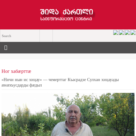
Ног хабæрттæ
«Ничи нын ис хицау» — чемерттаг Къасрадзе Сулхан хицауады
æнæхъусдарды фæдыл