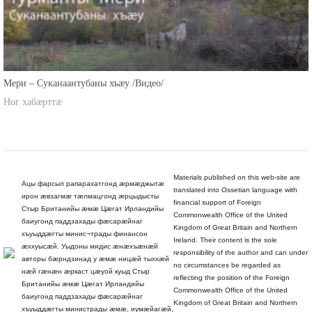
Мери – Суканаантубаны хъæу /Видео/
Ног хабæрттæ
Materials published on this web-site are
Ацы фарсыл рапарахатгонд æрмæджытæ
translated into Ossetian language with
ирон æвзагмæ тæлмацгонд æрцыдысты
financial support of Foreign
Стыр Британийы æмæ Цæгат Ирландийы
Commonwealth Office of the United
баиугонд паддзахады фæсарæйнаг
Kingdom of Great Britain and Northern
хъуыддæгты минис¬трады финансон
Ireland. Their content is the sole
æххуысæй. Уыдоны мидис æнæхъæнæй
responsibility of the author and can under
авторы бæрндзинад у æмæ ницæй тыххæй
no circumstances be regarded as
нæй гæнæн æркаст цæуой куыд Стыр
reflecting the position of the Foreign
Британийы æмæ Цæгат Ирландийы
Commonwealth Office of the United
баиугонд паддзахады фæсарæйнаг
Kingdom of Great Britain and Northern
хъуыддæгты министрады æмæ, иумæйагæй,