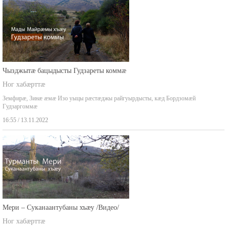
Чызджытæ бацыдысты Гудзареты коммæ
Ног хабæрттæ
Земфирæ, Зинæ æмæ Изо уыцы рæстæджы райгуырдысты, кæд Бордзомæй
Гудзаргоммæ
16:55 / 13.11.2022
Мери – Суканаантубаны хъæу /Видео/
Ног хабæрттæ