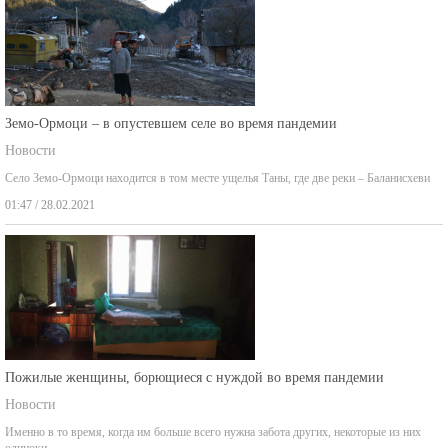
Земо-Ормоци – в опустевшем селе во время пандемии
Новости
Село Земо-Ормоци находится в том месте ущелья Таны, где две реки – Баланисхеви
01:47 / 28.02.2021
Пожилые женщины, борющиеся с нуждой во время пандемии
Новости
Именно в то время, когда им больше всего нужна забота других, некоторые из них
одиноки,