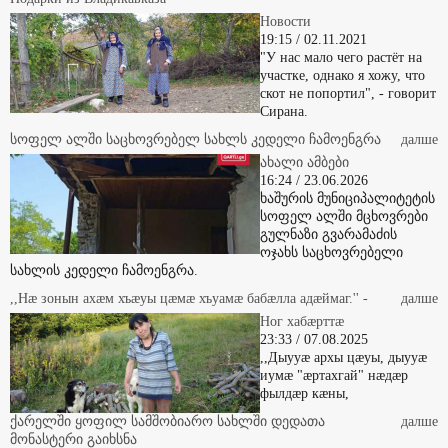
Новости
19:15 / 02.11.2021
"У нас мало чего растёт на
участке, однако я хожу, что
скот не попортил", - говорит
Сирана.
სოფელ ალში საცხოვრებელ სახლს კედელი ჩამოენგრა
далше
ახალი ამბები
16:24 / 23.06.2026
ხაშურის მუნიციპალიტეტის
სოფელ ალში მცხოვრები
გულნაზი გვარამაძის
ოჯახს საცხოვრებელი
სახლის კედელი ჩამოენგრა.
,,Нæ зонын ахæм хъæуы цæмæ хъуамæ бабæлла адæймаг.'' -
далше
Ног хабæрттæ
23:33 / 07.08.2025
,,Дыууæ архы цæуы, дыууæ
иумæ "æртахгай" нæдæр
фылдæр кæны,
ქარელში ყოფილ სამშობიარო სახლში დედათა
далше
მონასტერი გაიხსნა
ახალი ამბები