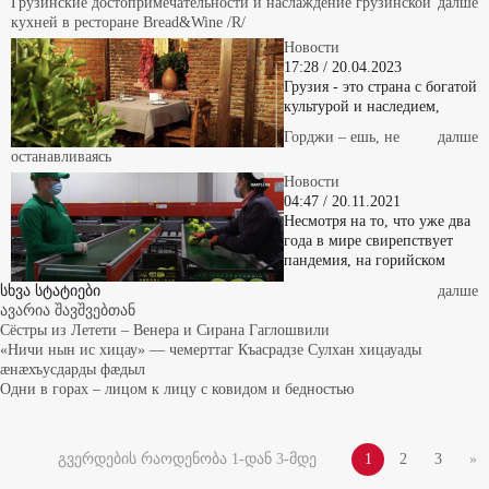
кухней в ресторане Bread&Wine /R/
Новости
17:28 / 20.04.2023
Грузия - это страна с богатой
культурой и наследием,
Горджи – ешь, не
далше
останавливаясь
Новости
04:47 / 20.11.2021
Несмотря на то, что уже два
года в мире свирепствует
пандемия, на горийском
სხვა სტატიები
далше
ავარია შავშვებთან
Сёстры из Летети – Венера и Сирана Гаглошвили
«Ничи нын ис хицау» — чемерттаг Къасрадзе Сулхан хицауады
æнæхъусдарды фæдыл
Одни в горах – лицом к лицу с ковидом и бедностью
გვერდების რაოდენობა 1-დან 3-მდე
1
2
3
»