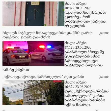
18:07 / 30.06.2026
რუის-ურბნისის ეპარქიაში
გვითხრეს, რომ
მონასტერი მათ ეპარქიას
არ ეკუთვნის.
მძღოლს პატრულის წინააღმდეგობისთვის 2500 ლარის
далше
ოდენობის ჯარიმა დააკისრეს
ახალი ამბები
17:12 / 23.06.2026
სასამართლო პროცესზე
მტკიცებულების სახით
წარმოდგენილი იყო
საპატრულო პოლიციის
სამხრე კამერით
,,სქროლვა სქრინვის სამართველოს" ოქმი გორში
далше
ახალი ამბები
16:37 / 23.06.2026
დღეს ,,სქროლვა-სქრინვის
სამმართველომ'' გორის
სასამართლოს საჯარიმო
ოქმით მიმართა.
Грузинские достопримечательности и наслаждение грузинской
далше