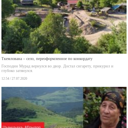
Ткемлована – село, переоформленное по конкордату
Господин Мурад вернулся во двор. Достал сигарету, прикурил и
глубоко затянулся.
12:54 / 27.07.2020