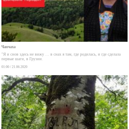
Чанчаха
"Я и снов здесь не вижу … в снах я там, где родилась, и где сделала
первые шаги, в Грузии.
01:00 / 21.06.2020