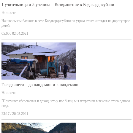
1 учительница и 3 ученика – Возвращение в Кодавардисубани
Новости
На школьном балконе в селе Кодавардисубани по утрам стоят и глядят на дорогу трое
детей.
05:00 / 02.04.2021
Гвердзинети – до пандемии и в пандемию
Новости
"Почти все сбережения и доход, что у нас были, мы потратили в течение этого одного
года.
23:17 / 26.03.2021