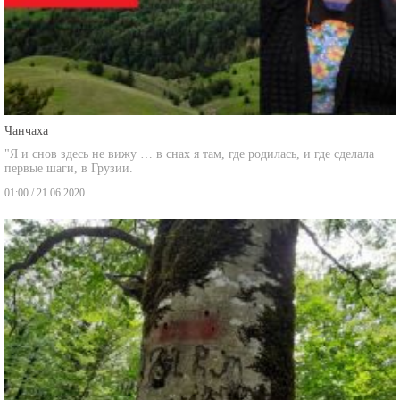
Чанчаха
"Я и снов здесь не вижу … в снах я там, где родилась, и где сделала
первые шаги, в Грузии.
01:00 / 21.06.2020