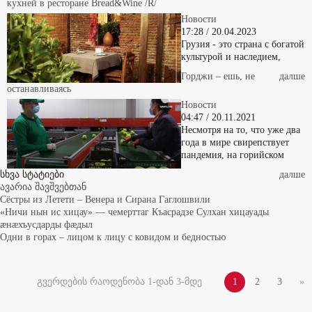
кухней в ресторане Bread&Wine /R/
Новости
17:28 / 20.04.2023
Грузия - это страна с богатой
культурой и наследием,
Горджи – ешь, не
далше
останавливаясь
Новости
04:47 / 20.11.2021
Несмотря на то, что уже два
года в мире свирепствует
пандемия, на горийском
სხვა სტატიები
далше
ავარია შავშვებთან
Сёстры из Летети – Венера и Сирана Гаглошвили
«Ничи нын ис хицау» — чемерттаг Къасрадзе Сулхан хицауады
æнæхъусдарды фæдыл
Одни в горах – лицом к лицу с ковидом и бедностью
გვერდების რაოდენობა 1-დან 3-მდე
1
2
3
»