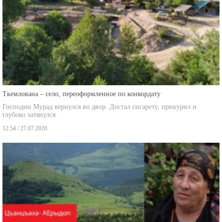
Ткемлована – село, переоформленное по конкордату
Господин Мурад вернулся во двор. Достал сигарету, прикурил и
глубоко затянулся.
12:54 / 27.07.2020