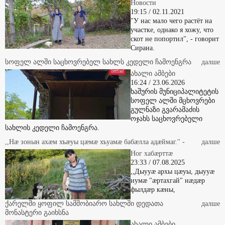
Новости
19:15 / 02.11.2021
"У нас мало чего растёт на
участке, однако я хожу, что
скот не попортил", - говорит
Сирана.
სოფელ ალში საცხოვრებელ სახლს კედელი ჩამოენგრა
далше
ახალი ამბები
16:24 / 23.06.2026
ხაშურის მუნიციპალიტეტის
სოფელ ალში მცხოვრები
გულნაზი გვარამაძის
ოჯახს საცხოვრებელი
სახლის კედელი ჩამოენგრა.
,,Нæ зонын ахæм хъæуы цæмæ хъуамæ бабæлла адæймаг.'' -
далше
Ног хабæрттæ
23:33 / 07.08.2025
,,Дыууæ архы цæуы, дыууæ
иумæ "æртахгай" нæдæр
фылдæр кæны,
ქარელში ყოფილ სამშობიარო სახლში დედათა
далше
მონასტერი გაიხსნა
ახალი ამბები