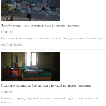
Земо-Ормоци – в опустевшем селе во время пандемии
Новости
Село Земо-Ормоци находится в том месте ущелья Таны, где две реки – Баланисхеви
01:47 / 28.02.2021
Пожилые женщины, борющиеся с нуждой во время пандемии
Новости
Именно в то время, когда им больше всего нужна забота других, некоторые из них
одиноки,