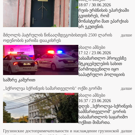
18:07 / 30.06.2026
რუის-ურბნისის ეპარქიაში
გვითხრეს, რომ
მონასტერი მათ ეპარქიას
არ ეკუთვნის.
მძღოლს პატრულის წინააღმდეგობისთვის 2500 ლარის
далше
ოდენობის ჯარიმა დააკისრეს
ახალი ამბები
17:12 / 23.06.2026
სასამართლო პროცესზე
მტკიცებულების სახით
წარმოდგენილი იყო
საპატრულო პოლიციის
სამხრე კამერით
,,სქროლვა სქრინვის სამართველოს" ოქმი გორში
далше
ახალი ამბები
16:37 / 23.06.2026
დღეს ,,სქროლვა-სქრინვის
სამმართველომ'' გორის
სასამართლოს საჯარიმო
ოქმით მიმართა.
Грузинские достопримечательности и наслаждение грузинской
далше