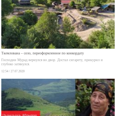
Ткемлована – село, переоформленное по конкордату
Господин Мурад вернулся во двор. Достал сигарету, прикурил и
глубоко затянулся.
12:54 / 27.07.2020