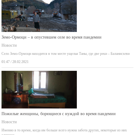
Земо-Ормоци – в опустевшем селе во время пандемии
Новости
Село Земо-Ормоци находится в том месте ущелья Таны, где две реки – Баланисхеви
01:47 / 28.02.2021
Пожилые женщины, борющиеся с нуждой во время пандемии
Новости
Именно в то время, когда им больше всего нужна забота других, некоторые из них
одиноки,