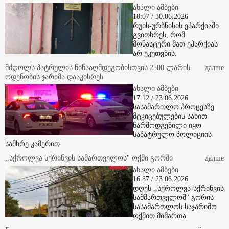
18:07 / 30.06.2026
რუის-ურბნისის ეპარქიაში
გვითხრეს, რომ
მონასტერი მათ ეპარქიას
არ ეკუთვნის.
მძღოლს პატრულის წინააღმდეგობისთვის 2500 ლარის
далше
ოდენობის ჯარიმა დააკისრეს
ახალი ამბები
17:12 / 23.06.2026
სასამართლო პროცესზე
მტკიცებულების სახით
წარმოდგენილი იყო
საპატრულო პოლიციის
სამხრე კამერით
,,სქროლვა სქრინვის სამართველოს" ოქმი გორში
далше
ახალი ამბები
16:37 / 23.06.2026
დღეს ,,სქროლვა-სქრინვის
სამმართველომ'' გორის
სასამართლოს საჯარიმო
ოქმით მიმართა.
Грузинские достопримечательности и наслаждение грузинской
далше