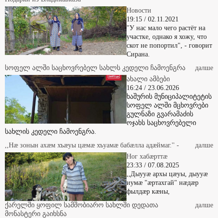
Новости
19:15 / 02.11.2021
"У нас мало чего растёт на
участке, однако я хожу, что
скот не попортил", - говорит
Сирана.
სოფელ ალში საცხოვრებელ სახლს კედელი ჩამოენგრა
далше
ახალი ამბები
16:24 / 23.06.2026
ხაშურის მუნიციპალიტეტის
სოფელ ალში მცხოვრები
გულნაზი გვარამაძის
ოჯახს საცხოვრებელი
სახლის კედელი ჩამოენგრა.
,,Нæ зонын ахæм хъæуы цæмæ хъуамæ бабæлла адæймаг.'' -
далше
Ног хабæрттæ
23:33 / 07.08.2025
,,Дыууæ архы цæуы, дыууæ
иумæ "æртахгай" нæдæр
фылдæр кæны,
ქარელში ყოფილ სამშობიარო სახლში დედათა
далше
მონასტერი გაიხსნა
ახალი ამბები