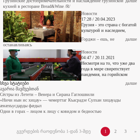
кухней в ресторане Bread&Wine /R/
Новости
17:28 / 20.04.2023
Грузия - это страна с богатой
культурой и наследием,
Горджи – ешь, не
далше
останавливаясь
Новости
04:47 / 20.11.2021
Несмотря на то, что уже два
года в мире свирепствует
пандемия, на горийском
სხვა სტატიები
далше
ავარია შავშვებთან
Сёстры из Летети – Венера и Сирана Гаглошвили
«Ничи нын ис хицау» — чемерттаг Къасрадзе Сулхан хицауады
æнæхъусдарды фæдыл
Одни в горах – лицом к лицу с ковидом и бедностью
გვერდების რაოდენობა 1-დან 3-მდე
1
2
3
»