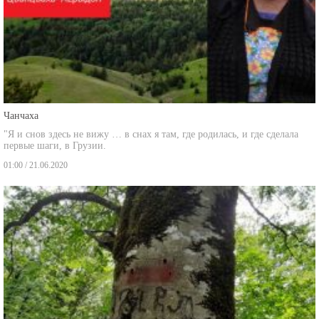
Чанчаха
"Я и снов здесь не вижу … в снах я там, где родилась, и где сделала
первые шаги, в Грузии.
01:00 / 21.06.2020