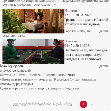
кухней в ресторане Bread&Wine /R/
Новости
17:28 / 20.04.2023
Грузия - это страна с богатой
культурой и наследием,
Горджи – ешь, не
далше
останавливаясь
Новости
04:47 / 20.11.2021
Несмотря на то, что уже два
года в мире свирепствует
пандемия, на горийском
სხვა სტატიები
далше
ავარია შავშვებთან
Сёстры из Летети – Венера и Сирана Гаглошвили
«Ничи нын ис хицау» — чемерттаг Къасрадзе Сулхан хицауады
æнæхъусдарды фæдыл
Одни в горах – лицом к лицу с ковидом и бедностью
გვერდების რაოდენობა 1-დან 3-მდე
1
2
3
»