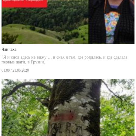
Чанчаха
"Я и снов здесь не вижу … в снах я там, где родилась, и где сделала
первые шаги, в Грузии.
01:00 / 21.06.2020