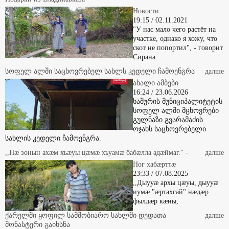
Новости
19:15 / 02.11.2021
"У нас мало чего растёт на
участке, однако я хожу, что
скот не попортил", - говорит
Сирана.
სოფელ ალში საცხოვრებელ სახლს კედელი ჩამოენგრა
далше
ახალი ამბები
16:24 / 23.06.2026
ხაშურის მუნიციპალიტეტის
სოფელ ალში მცხოვრები
გულნაზი გვარამაძის
ოჯახს საცხოვრებელი
სახლის კედელი ჩამოენგრა.
,,Нæ зонын ахæм хъæуы цæмæ хъуамæ бабæлла адæймаг.'' -
далше
Ног хабæрттæ
23:33 / 07.08.2025
,,Дыууæ архы цæуы, дыууæ
иумæ "æртахгай" нæдæр
фылдæр кæны,
ქარელში ყოფილ სამშობიარო სახლში დედათა
далше
მონასტერი გაიხსნა
ახალი ამბები