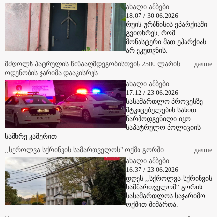
18:07 / 30.06.2026
რუის-ურბნისის ეპარქიაში
გვითხრეს, რომ
მონასტერი მათ ეპარქიას
არ ეკუთვნის.
მძღოლს პატრულის წინააღმდეგობისთვის 2500 ლარის
далше
ოდენობის ჯარიმა დააკისრეს
ახალი ამბები
17:12 / 23.06.2026
სასამართლო პროცესზე
მტკიცებულების სახით
წარმოდგენილი იყო
საპატრულო პოლიციის
სამხრე კამერით
,,სქროლვა სქრინვის სამართველოს" ოქმი გორში
далше
ახალი ამბები
16:37 / 23.06.2026
დღეს ,,სქროლვა-სქრინვის
სამმართველომ'' გორის
სასამართლოს საჯარიმო
ოქმით მიმართა.
Грузинские достопримечательности и наслаждение грузинской
далше