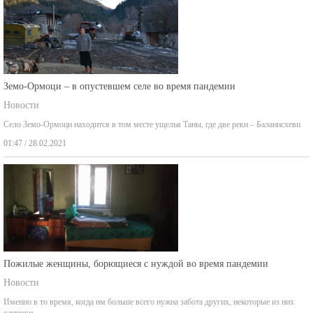
Земо-Ормоци – в опустевшем селе во время пандемии
Новости
Село Земо-Ормоци находится в том месте ущелья Таны, где две реки – Баланисхеви
01:47 / 28.02.2021
Пожилые женщины, борющиеся с нуждой во время пандемии
Новости
Именно в то время, когда им больше всего нужна забота других, некоторые из них
одиноки,