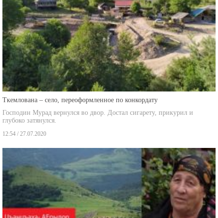
Ткемлована – село, переоформленное по конкордату
Господин Мурад вернулся во двор. Достал сигарету, прикурил и
глубоко затянулся.
12:54 / 27.07.2020