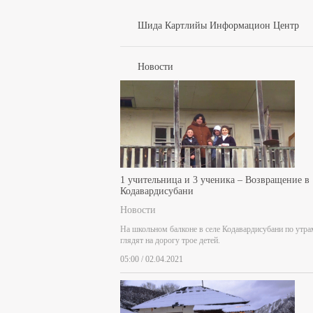
Шида Картлийы Информацион Центр
Новости
1 учительница и 3 ученика – Возвращение в
Кодавардисубани
Новости
На школьном балконе в селе Кодавардисубани по утра
глядят на дорогу трое детей.
05:00 / 02.04.2021