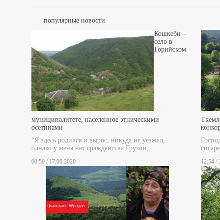
популярные новости
Кошкеби –
село в
Горийском
муниципалитете, населенное этническими
Ткемл
осетинами
конко
"Я здесь родился и вырос, никуда не уезжал,
Госпо
однако у меня нет гражданства Грузии,
сигаре
00:50 / 17.06.2020
12:54 /