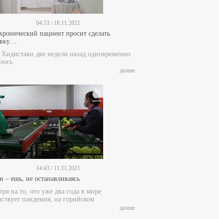
04:53 / 18.11.2021
 хронический пациент просит сделать
ивку…
е Хидистави две недели назад одновременно
лось
далше
14:43 / 11.11.2021
и – ешь, не останавливаясь
ря на то, что уже два года в мире
пствует пандемия, на горийском
далше