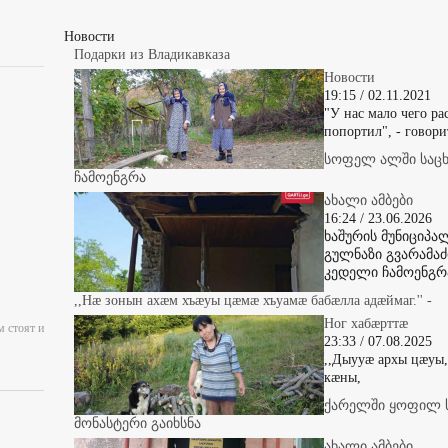
Новости
Подарки из Владикавказа
Новости
19:15 / 02.11.2021
"У нас мало чего рас
попортил", - говори
სოფელ ალში საც
ჩამოენგრა
ახალი ამბები
16:24 / 23.06.2026
ხაშურის მუნიციპ
გულნაზი გვარამაძ
კედელი ჩამოენგრ
,,Нæ зонын ахæм хъæуы цæмæ хъуамæ бабæлла адæймаг.'' -
Ног хабæрттæ
м стоят и
23:33 / 07.08.2025
,,Дыууæ архы цæуы
кæны,
ქარელში ყოფილ 
მონასტერი გაიხსნა
ახალი ამბები