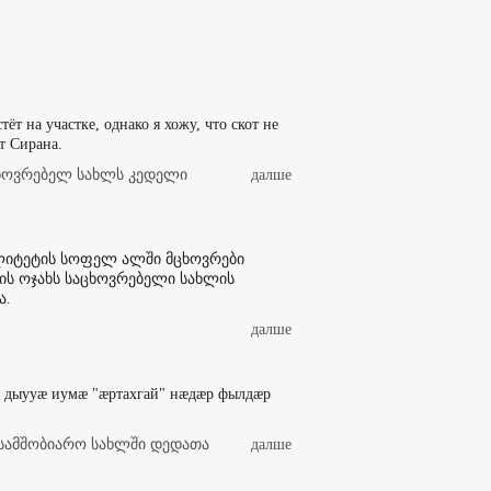
тёт на участке, однако я хожу, что скот не
т Сирана.
ხოვრებელ სახლს კედელი
далше
ალიტეტის სოფელ ალში მცხოვრები
ის ოჯახს საცხოვრებელი სახლის
ა.
далше
, дыууæ иумæ "æртахгай" нæдæр фылдæр
სამშობიარო სახლში დედათა
далше