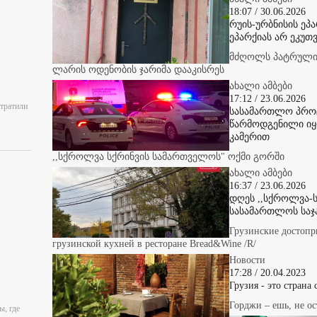
18:07 / 30.06.2026
რუის-ურბნისის ეპ
ეპარქიას არ ეკუთვ
მძღოლს პატრულის
ლარის ოდენობის ჯარიმა დააკისრეს
ახალი ამბები
17:12 / 23.06.2026
отратили
სასამართლო პროც
წარმოდგენილი იყ
კამერით
,,სქროლვა სქრინვის სამართველოს" ოქმი გორში
ახალი ამბები
16:37 / 23.06.2026
დღეს ,,სქროლვა-ს
სასამართლოს საჯ
Грузинские достопр
грузинской кухней в ресторане Bread&Wine /R/
Новости
17:28 / 20.04.2023
Грузия - это страна
Горджи – ешь, не ос
ы, где