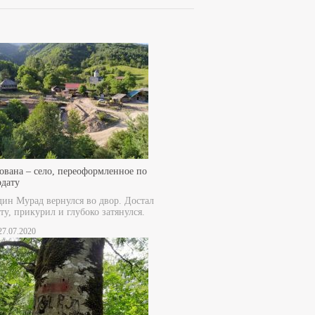
ована – село, переоформленное по
рдату
дин Мурад вернулся во двор. Достал
ту, прикурил и глубоко затянулся.
 27.07.2020