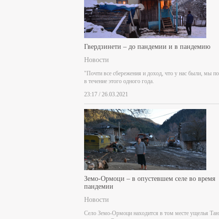
Гвердзинети – до пандемии и в пандемию
Новости
"Почти все сбережения и доход, что у нас были, мы п
в течение этого одного года.
23:17 / 26.03.2021
Земо-Ормоци – в опустевшем селе во время
пандемии
Новости
Село Земо-Ормоци находится в том месте ущелья Тан