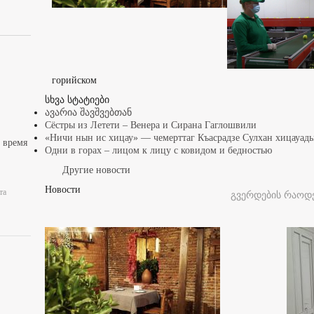
горийском
სხვა სტატიები
ავარია შავშვებთან
Сёстры из Летети – Венера и Сирана Гаглошвили
«Ничи нын ис хицау» — чемерттаг Къасрадзе Сулхан хицауа
 время
Одни в горах – лицом к лицу с ковидом и бедностью
Другие новости
Новости
та
გვერდების რაოდე