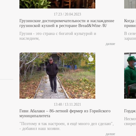
17:23 / 20.04.2023
Грузинские достопримечательности и наслаждение
Когда
грузинской кухней в ресторане Bread&Wine /R/
прив
Грузия - это страна с богатой культурой и
В сел
наследием,
зарази
далше
13:48 / 13.11.2021
Гиви Абалаки – 86-летний фермер из Горийского
Гордж
муниципалитета
Несмот
"Поэтому я так настроен, я ещё много дел сделаю",
свире
- добавил наш хозяин.
далше