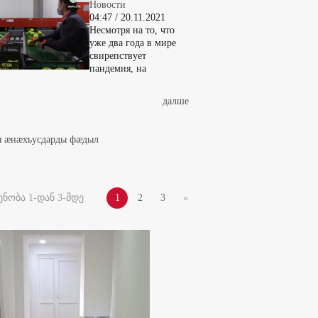
Новости
04:47 / 20.11.2021
Несмотря на то, что
уже два года в мире
свирепствует
пандемия, на
далше
ды æнæхъусдарды фæдыл
ნობა 1-დან 3-მდე
1
2
3
»