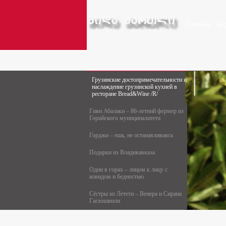
Главное
ко
Грузинские достопримечательности и
наслаждение грузинской кухней в
ресторане Bread&Wine /R/
Гиви Абалаки – 86-летний фермер из
Горийского муниципалитета
Горджи – ешь, не останавливаясь
Подарки из Владикавказа
Одни в горах – лицом к лицу с
ковидом и бедностью
Сёстры из Летети – Венера и Сирана
Гаглошвили