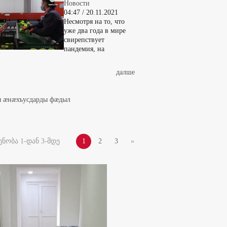
Новости
04:47 / 20.11.2021
Несмотря на то, что
уже два года в мире
свирепствует
пандемия, на
далше
ды æнæхъусдарды фæдыл
ნობა 1-დან 3-მდე
1
2
3
»