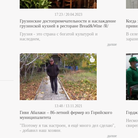
17:23 / 20.04.2023
Грузинские достопримечательности и наслаждение
Когда
грузинской кухней в ресторане Bread&Wine /R/
прив
Грузия - это страна с богатой культурой и
В сел
наследием,
зарази
далше
13:48 / 13.11.2021
Гиви Абалаки – 86-летний фермер из Горийского
Гордж
муниципалитета
Несмот
"Поэтому я так настроен, я ещё много дел сделаю",
свире
- добавил наш хозяин.
далше