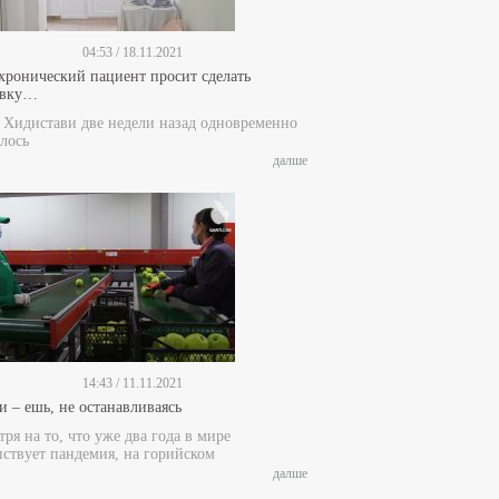
04:53 / 18.11.2021
 хронический пациент просит сделать
ивку…
е Хидистави две недели назад одновременно
лось
далше
14:43 / 11.11.2021
и – ешь, не останавливаясь
ря на то, что уже два года в мире
пствует пандемия, на горийском
далше