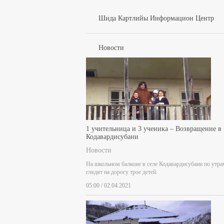
Шида Картлийы Информацион Центр
Новости
1 учительница и 3 ученика – Возвращение в
Кодавардисубани
Новости
На школьном балконе в селе Кодавардисубани по утра
глядят на дорогу трое детей.
05:00 / 02.04.2021