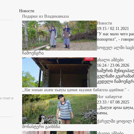
Новости
Подарки из Владикавказа
Новости
19:15 / 02.11.2021
"У нас мало чего рас
попортил", - говори
სოფელ ალში საც
ჩამოენგრა
ახალი ამბები
16:24 / 23.06.2026
ხაშურის მუნიციპ
გულნაზი გვარამაძ
კედელი ჩამოენგრ
,,Нæ зонын ахæм хъæуы цæмæ хъуамæ бабæлла адæймаг.'' -
Ног хабæрттæ
м стоят и
23:33 / 07.08.2025
,,Дыууæ архы цæуы
кæны,
ქარელში ყოფილ 
მონასტერი გაიხსნა
ახალი ამბები