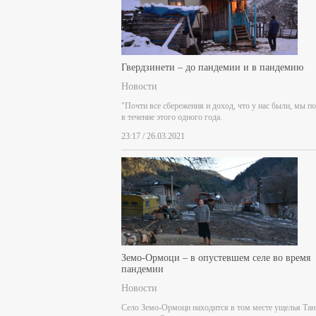
Гвердзинети – до пандемии и в пандемию
Новости
"Почти все сбережения и доход, что у нас были, мы п
в течение этого одного года.
23:17 / 26.03.2021
Земо-Ормоци – в опустевшем селе во время
пандемии
Новости
Село Земо-Ормоци находится в том месте ущелья Тан