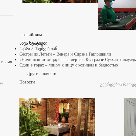
горийском
სხვა სტატიები
ავარია შავშვებთან
Сёстры из Летети – Венера и Сирана Гаглошвили
«Ничи нын ис хицау» — чемерттаг Къасрадзе Сулхан хицауа
 время
Одни в горах – лицом к лицу с ковидом и бедностью
Другие новости
Новости
та
გვერდების რაოდე