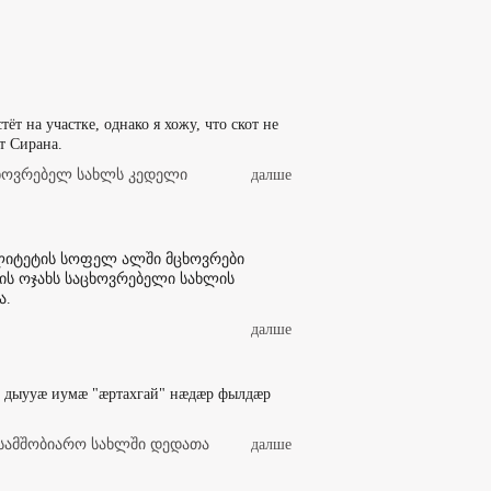
тёт на участке, однако я хожу, что скот не
т Сирана.
ხოვრებელ სახლს კედელი
далше
ალიტეტის სოფელ ალში მცხოვრები
ის ოჯახს საცხოვრებელი სახლის
ა.
далше
, дыууæ иумæ "æртахгай" нæдæр фылдæр
სამშობიარო სახლში დედათა
далше