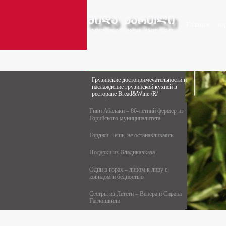
Главное
ко
Грузинские достопримечательности и
наслаждение грузинской кухней в
ресторане Bread&Wine /R/
Гиви Абалаки – 86-летний фермер из
Горийского муниципалитета
Горджи – ешь, не останавливаясь
Подарки из Владикавказа
Одни в горах – лицом к лицу с
ковидом и бедностью
Сёстры из Летети – Венера и Сирана
Гаглошвили