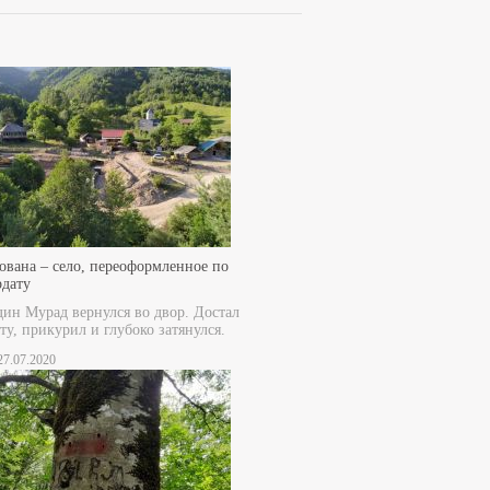
ована – село, переоформленное по
рдату
дин Мурад вернулся во двор. Достал
ту, прикурил и глубоко затянулся.
 27.07.2020