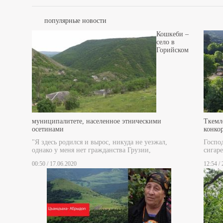
популярные новости
Кошкеби –
село в
Горийском
муниципалитете, населенное этническими
Ткемл
осетинами
конко
"Я здесь родился и вырос, никуда не уезжал,
Госпо
однако у меня нет гражданства Грузии,
сигаре
00:50 / 17.06.2020
12:54 /