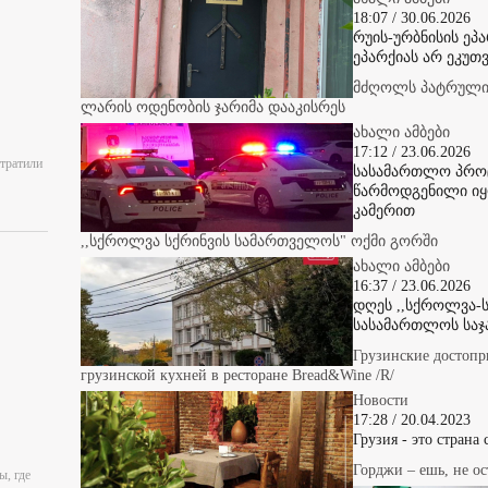
18:07 / 30.06.2026
რუის-ურბნისის ეპ
ეპარქიას არ ეკუთვ
მძღოლს პატრულის
ლარის ოდენობის ჯარიმა დააკისრეს
ახალი ამბები
17:12 / 23.06.2026
отратили
სასამართლო პროც
წარმოდგენილი იყ
კამერით
,,სქროლვა სქრინვის სამართველოს" ოქმი გორში
ახალი ამბები
16:37 / 23.06.2026
დღეს ,,სქროლვა-ს
სასამართლოს საჯ
Грузинские достопр
грузинской кухней в ресторане Bread&Wine /R/
Новости
17:28 / 20.04.2023
Грузия - это страна
Горджи – ешь, не ос
ы, где