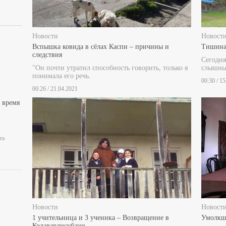
Новости
Новост
Вспышка ковида в сёлах Каспи – причины и
Тишина
следствия
Сегодня
"Он почти утратил способность говорить, только я
слышны 
понимала его речь.
00:30 / 1
00:26 / 21.04.2021
 время
та
Новости
Новост
1 учительница и 3 ученика – Возвращение в
Умолкш
Кодавардисубани