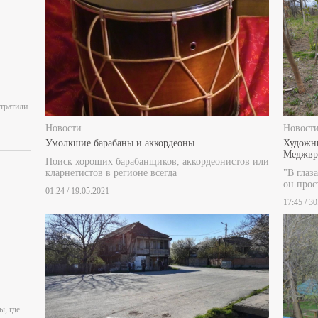
отратили
Новости
Новост
Умолкшие барабаны и аккордеоны
Художни
Меджври
Поиск хороших барабанщиков, аккордеонистов или
кларнетистов в регионе всегда
"В глаз
он прос
01:24 / 19.05.2021
17:45 / 3
ы, где