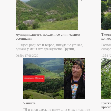
муниципалитете, населенное этническими
Ткемл
осетинами
конко
"Я здесь родился и вырос, никуда не уезжал,
Госпо
однако у меня нет гражданства Грузии,
сигаре
00:50 / 17.06.2020
12:54 /
Чанчаха
Русски
красн
"Я и снов здесь не вижу … в снах я там, где