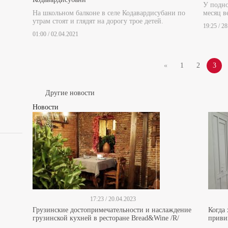
У подно
На школьном балконе в селе Кодавардисубани по
месяц в
утрам стоят и глядят на дорогу трое детей.
19:25 / 2
01:00 / 02.04.2021
«
1
2
3
Другие новости
Новости
17:23 / 20.04.2023
Грузинские достопримечательности и наслаждение
Когда
грузинской кухней в ресторане Bread&Wine /R/
прив