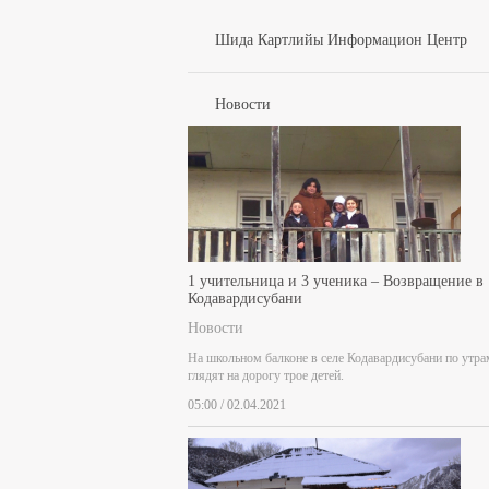
Шида Картлийы Информацион Центр
Новости
1 учительница и 3 ученика – Возвращение в
Кодавардисубани
Новости
На школьном балконе в селе Кодавардисубани по утра
глядят на дорогу трое детей.
05:00 / 02.04.2021