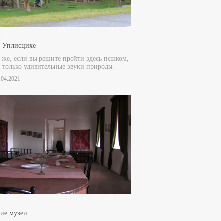
и
 Уплисцихе
 же, если вы решите пройти здесь пешком,
только удивительные звуки природы.
5.04.2021
и
ие музеи