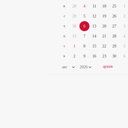
в
28
4
11
18
25
1
с
29
5
12
19
26
2
ч
30
6
13
20
27
3
п
31
7
14
21
28
4
с
1
8
15
22
29
5
в
2
9
16
23
30
6