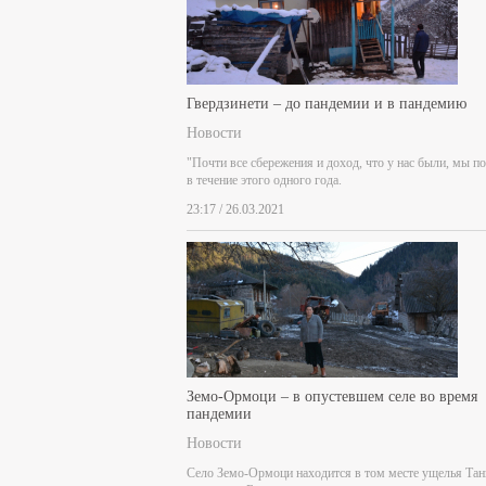
Гвердзинети – до пандемии и в пандемию
Новости
"Почти все сбережения и доход, что у нас были, мы п
в течение этого одного года.
23:17 / 26.03.2021
Земо-Ормоци – в опустевшем селе во время
пандемии
Новости
Село Земо-Ормоци находится в том месте ущелья Тан