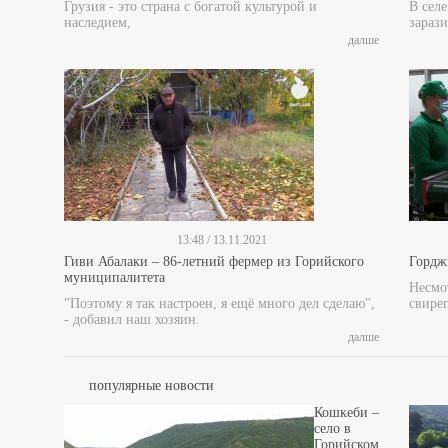
Грузия - это страна с богатой культурой и
В сел
наследием,
зарази
далше
13:48 / 13.11.2021
Гиви Абалаки – 86-летний фермер из Горийского
Гордж
муниципалитета
Несмот
"Поэтому я так настроен, я ещё много дел сделаю",
свире
- добавил наш хозяин.
далше
популярные новости
Кошкеби –
село в
Горийском