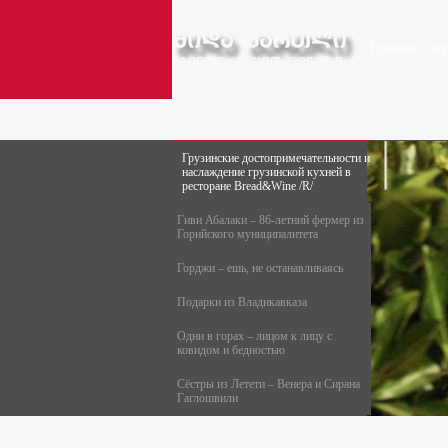
Главное
ко
Грузинские достопримечательности и
наслаждение грузинской кухней в
ресторане Bread&Wine /R/
Гиви Абалаки – 86-летний фермер из
Горийского муниципалитета
Горджи – ешь, не останавливаясь
Подарки из Владикавказа
Одни в горах – лицом к лицу с
ковидом и бедностью
Сёстры из Летети – Венера и Сирана
Гаглошвили