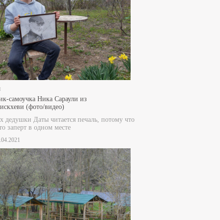
и
к-самоучка Ника Сараули из
скхеви (фото/видео)
ах дедушки Даты читается печаль, потому что
то заперт в одном месте
0.04.2021