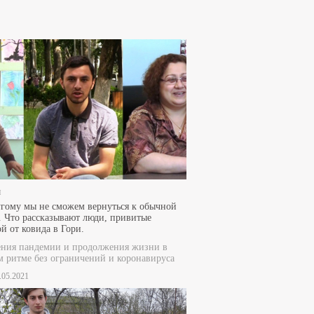
и
гому мы не сможем вернуться к обычной
 Что рассказывают люди, привитые
й от ковида в Гори.
ения пандемии и продолжения жизни в
 ритме без ограничений и коронавируса
2.05.2021