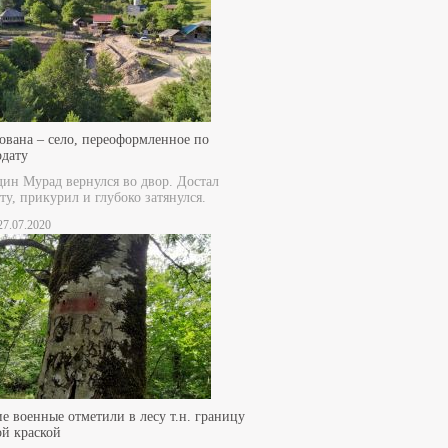
ована – село, переоформленное по
рдату
дин Мурад вернулся во двор. Достал
ту, прикурил и глубоко затянулся.
 27.07.2020
е военные отметили в лесу т.н. границу
ой краской