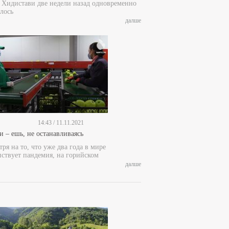
е Хидистави две недели назад одновременно
лось
далше
14:43 / 11.11.2021
и – ешь, не останавливаясь
ря на то, что уже два года в мире
пствует пандемия, на горийском
далше