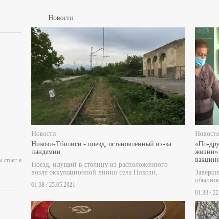
Новости
Новости
Новост
Никози-Тбилиси - поезд, остановленный из-за
«По-дру
пандемии
жизни».
вакцино
м стоят и
Поезд, идущий в столицу из расположенного
возле оккупационной линии села Никози,
Заверш
обычном
01:38 / 25.05.2021
01:33 / 2