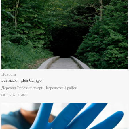
Новости
Без маски -Дед Сандро
Деревня Элбакианткари, Карельский район
00:55 / 07.11.2020