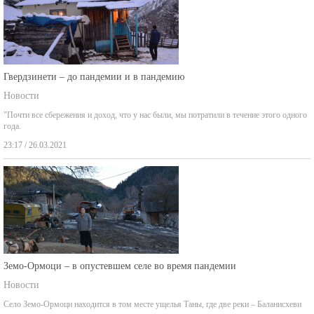
Гвердзинети – до пандемии и в пандемию
Новости
"Почти все сбережения и доход, что у нас были, мы потратили в течение этого одного
года.
23:17 / 26.03.2021
Земо-Ормоци – в опустевшем селе во время пандемии
Новости
Село Земо-Ормоци находится в том месте ущелья Таны, где две реки – Баланисхеви