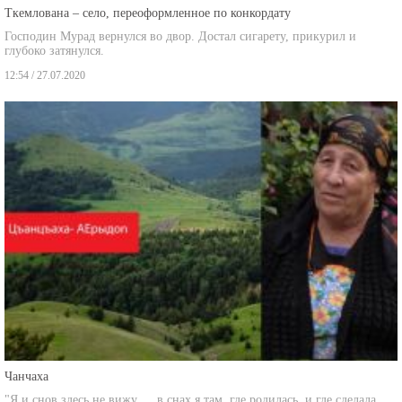
Ткемлована – село, переоформленное по конкордату
Господин Мурад вернулся во двор. Достал сигарету, прикурил и
глубоко затянулся.
12:54 / 27.07.2020
Чанчаха
"Я и снов здесь не вижу … в снах я там, где родилась, и где сделала