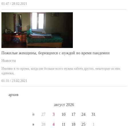
01:47 / 28.02.2021
Пожилые женщины, борющиеся с нуждой во время пандемии
Новости
Именно в то время, когда им больше всего нужна забота других, некоторые из них
одиноки,
01:31 / 23.02.2021
архив
август 2026
п
27
3
10
17
24
31
в
28
4
11
18
25
1