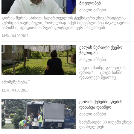
პოულობენ
ახალი ამბები
გორის მერის აზრით, საქართველოს ტექნიკური უნივერსიტეტის
კურსდამთავრებული, რომელსაც აქვს მშენებლობის ბაკალავრის
ხარისხი, სტადიონის რეაბილიტაციას ვერ ჩაატარებს.
14:54 / 04.08.2026
ქალის წერილი ქვემო
ჭალიდან
ახალი ამბები
,,იცით მაინც, გარეთ რა
დროა? ...
ცოტა ხანში
დასალევი წყალიც
ამომეწურება."
12:41 / 04.08.2026
გორის ქუჩებში გზების
დახაზვა დაიწყო
ახალი ამბები
სამუშაოები 90 დღეში უნდა
დასრულდეს