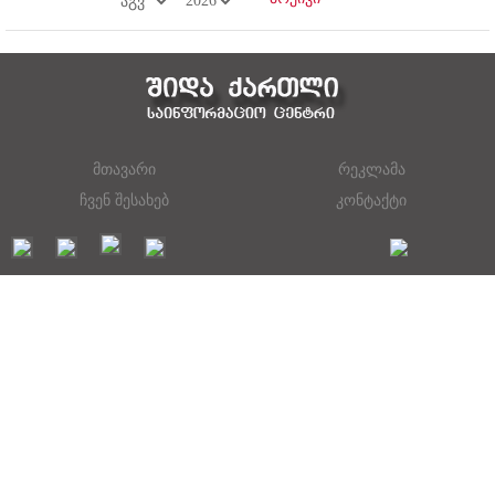
მთავარი
რეკლამა
ჩვენ შესახებ
კონტაქტი