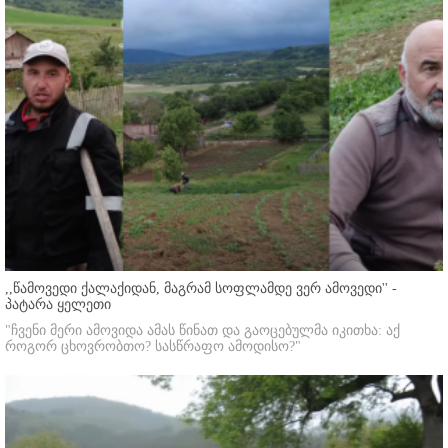
,,წამოვედი ქალაქიდან, მაგრამ სოფლამდე ვერ ამოვედი'' -
პატარა ყელეთი
"ჩვენი მერი ამოვიდა ამას წინათ და გაოცებულმა იკითხა: აქ
როგორ ცხოვრობთო? სასწრაფო ამოდისო?"