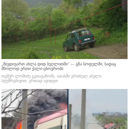
„მივდივართ ახლა დიდ ბეღლითში“ — გზა სოფელში, სადაც
მხოლოდ ერთი ქალი ცხოვრობს
თემურ ლომიძე გვთავაზობს, ათასში ერთხელ ასული
სტუმრებივით, ერთად ავიდეთ