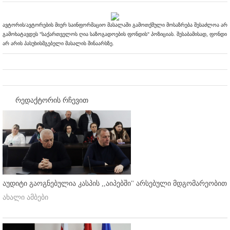
ავტორის/ავტორების მიერ საინფორმაციო მასალაში გამოთქმული მოსაზრება შესაძლოა არ
გამოხატავდეს "საქართველოს ღია საზოგადოების ფონდის" პოზიციას. შესაბამისად, ფონდი
არ არის პასუხისმგებელი მასალის შინაარსზე.
რედაქტორის რჩევით
აუდიტი გაოგნებულია კასპის ,,აიპებში'' არსებული მდგომარეობით
ახალი ამბები