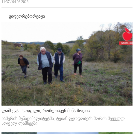
11:37 / 04.08.2026
ვიდეორეპორტაჟი
ლაშხევა - სოფელი, რომლისკენ მიწა მოდის
ხაშურის მუნიციპალიტეტში, ტყიან ფერდობებს შორის შეყუჟულ
სოფელ ლაშხევში