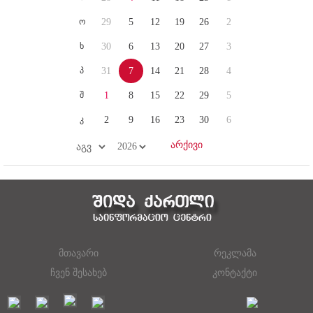
ო
29
5
12
19
26
2
ხ
30
6
13
20
27
3
პ
31
7
14
21
28
4
შ
1
8
15
22
29
5
კ
2
9
16
23
30
6
მთავარი
რეკლამა
ჩვენ შესახებ
კონტაქტი