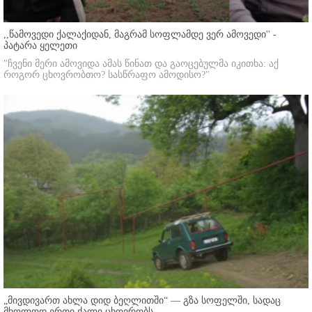
,,წამოვედი ქალაქიდან, მაგრამ სოფლამდე ვერ ამოვედი'' -
პატარა ყელეთი
"ჩვენი მერი ამოვიდა ამას წინათ და გაოცებულმა იკითხა: აქ
როგორ ცხოვრობთო? სასწრაფო ამოდისო?"
„მივდივართ ახლა დიდ ბეღლითში“ — გზა სოფელში, სადაც
მხოლოდ ერთი ქალი ცხოვრობს