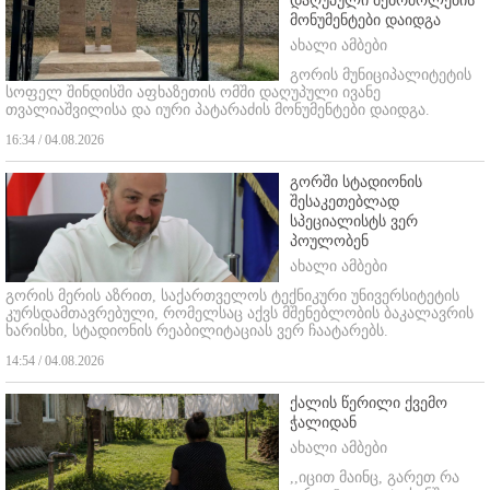
დაღუპული მებრძოლების
მონუმენტები დაიდგა
ახალი ამბები
გორის მუნიციპალიტეტის
სოფელ შინდისში აფხაზეთის ომში დაღუპული ივანე
თვალიაშვილისა და იური პატარაძის მონუმენტები დაიდგა.
16:34 / 04.08.2026
გორში სტადიონის
შესაკეთებლად
სპეციალისტს ვერ
პოულობენ
ახალი ამბები
გორის მერის აზრით, საქართველოს ტექნიკური უნივერსიტეტის
კურსდამთავრებული, რომელსაც აქვს მშენებლობის ბაკალავრის
ხარისხი, სტადიონის რეაბილიტაციას ვერ ჩაატარებს.
14:54 / 04.08.2026
ქალის წერილი ქვემო
ჭალიდან
ახალი ამბები
,,იცით მაინც, გარეთ რა