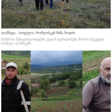
ლაშხევა - სოფელი, რომლისკენ მიწა მოდის
ხაშურის მუნიციპალიტეტში, ტყიან ფერდობებს შორის შეყუჟულ
სოფელ ლაშხევში