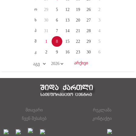
ო
29
5
12
19
26
2
ხ
30
6
13
20
27
3
პ
31
7
14
21
28
4
შ
1
8
15
22
29
5
კ
2
9
16
23
30
6
მთავარი
რეკლამა
ჩვენ შესახებ
კონტაქტი