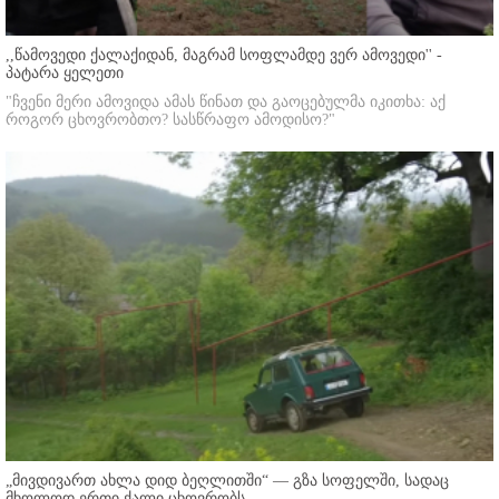
,,წამოვედი ქალაქიდან, მაგრამ სოფლამდე ვერ ამოვედი'' -
პატარა ყელეთი
"ჩვენი მერი ამოვიდა ამას წინათ და გაოცებულმა იკითხა: აქ
როგორ ცხოვრობთო? სასწრაფო ამოდისო?"
„მივდივართ ახლა დიდ ბეღლითში“ — გზა სოფელში, სადაც
მხოლოდ ერთი ქალი ცხოვრობს