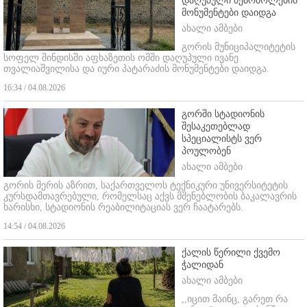
დაღუპული მებრძოლების
მონუმენტები დაიდგა
ახალი ამბები
გორის მუნიციპალიტეტის
სოფელ შინდისში აფხაზეთის ომში დაღუპული ივანე
თვალიაშვილისა და იური პატარაძის მონუმენტები დაიდგა.
16:34 / 04.08.2026
გორში სტადიონის
შესაკეთებლად
სპეციალისტს ვერ
პოულობენ
ახალი ამბები
გორის მერის აზრით, საქართველოს ტექნიკური უნივერსიტეტის
კურსდამთავრებული, რომელსაც აქვს მშენებლობის ბაკალავრის
ხარისხი, სტადიონის რეაბილიტაციას ვერ ჩაატარებს.
14:54 / 04.08.2026
ქალის წერილი ქვემო
ჭალიდან
ახალი ამბები
,,იცით მაინც, გარეთ რა