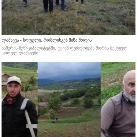
ლაშხევა - სოფელი, რომლისკენ მიწა მოდის
ხაშურის მუნიციპალიტეტში, ტყიან ფერდობებს შორის შეყუჟულ
სოფელ ლაშხევში