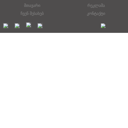
მთავარი
რეკლამა
ჩვენ შესახებ
კონტაქტი