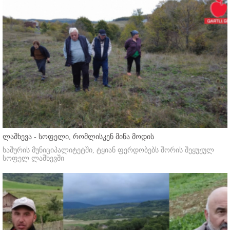
ლაშხევა - სოფელი, რომლისკენ მიწა მოდის
ხაშურის მუნიციპალიტეტში, ტყიან ფერდობებს შორის შეყუჟულ
სოფელ ლაშხევში