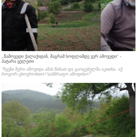
,,წამოვედი ქალაქიდან, მაგრამ სოფლამდე ვერ ამოვედი'' -
პატარა ყელეთი
"ჩვენი მერი ამოვიდა ამას წინათ და გაოცებულმა იკითხა: აქ
როგორ ცხოვრობთო? სასწრაფო ამოდისო?"