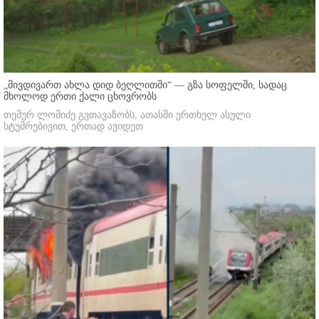
„მივდივართ ახლა დიდ ბეღლითში“ — გზა სოფელში, სადაც
მხოლოდ ერთი ქალი ცხოვრობს
თემურ ლომიძე გვთავაზობს, ათასში ერთხელ ასული
სტუმრებივით, ერთად ავიდეთ