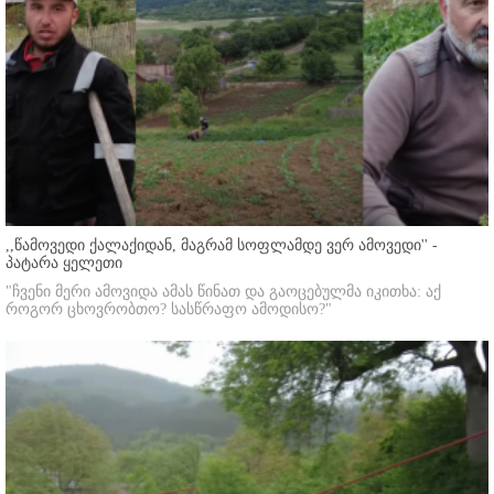
,,წამოვედი ქალაქიდან, მაგრამ სოფლამდე ვერ ამოვედი'' -
პატარა ყელეთი
"ჩვენი მერი ამოვიდა ამას წინათ და გაოცებულმა იკითხა: აქ
როგორ ცხოვრობთო? სასწრაფო ამოდისო?"