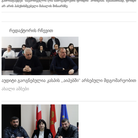
გამოხატავდეს "საქართველოს ღია საზოგადოების ფონდის" პოზიციას. შესაბამისად, ფონდი
არ არის პასუხისმგებელი მასალის შინაარსზე.
რედაქტორის რჩევით
აუდიტი გაოგნებულია კასპის ,,აიპებში'' არსებული მდგომარეობით
ახალი ამბები