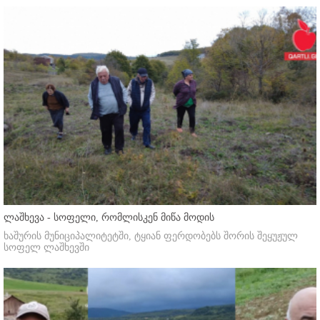
ლაშხევა - სოფელი, რომლისკენ მიწა მოდის
ხაშურის მუნიციპალიტეტში, ტყიან ფერდობებს შორის შეყუჟულ
სოფელ ლაშხევში