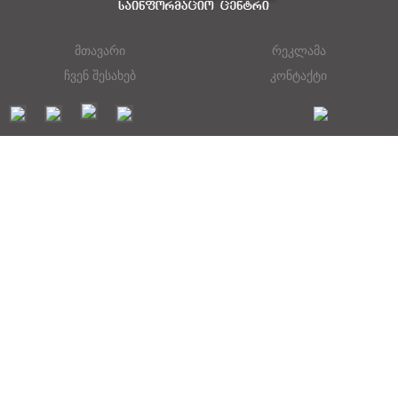
მთავარი
რეკლამა
ჩვენ შესახებ
კონტაქტი