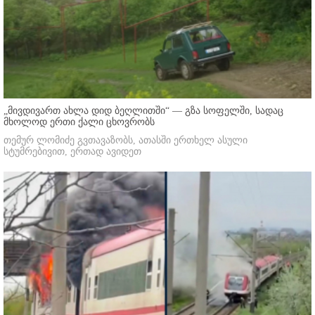
„მივდივართ ახლა დიდ ბეღლითში“ — გზა სოფელში, სადაც
მხოლოდ ერთი ქალი ცხოვრობს
თემურ ლომიძე გვთავაზობს, ათასში ერთხელ ასული
სტუმრებივით, ერთად ავიდეთ