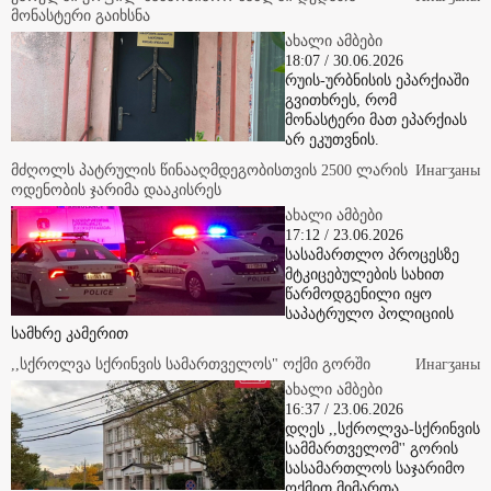
მონასტერი გაიხსნა
ახალი ამბები
18:07 / 30.06.2026
რუის-ურბნისის ეპარქიაში
გვითხრეს, რომ
მონასტერი მათ ეპარქიას
არ ეკუთვნის.
მძღოლს პატრულის წინააღმდეგობისთვის 2500 ლარის
Инaгӡaны
ოდენობის ჯარიმა დააკისრეს
ახალი ამბები
17:12 / 23.06.2026
სასამართლო პროცესზე
მტკიცებულების სახით
წარმოდგენილი იყო
საპატრულო პოლიციის
სამხრე კამერით
,,სქროლვა სქრინვის სამართველოს" ოქმი გორში
Инaгӡaны
ახალი ამბები
16:37 / 23.06.2026
დღეს ,,სქროლვა-სქრინვის
სამმართველომ'' გორის
სასამართლოს საჯარიმო
ოქმით მიმართა.