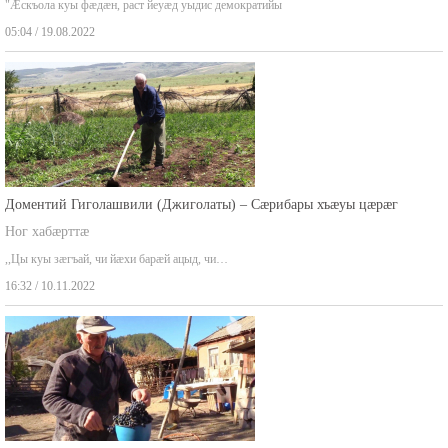
"Æскъола куы фæдæн, раст йеуæд уыдис демократийы
05:04 / 19.08.2022
Доментий Гиголашвили (Джиголаты) – Сæрибары хъæуы цæрæг
Ног хабæрттæ
,,Цы куы зæгъай, чи йæхи барæй ацыд, чи…
16:32 / 10.11.2022