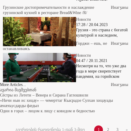
Грузинские достопримечательности и наслаждение
Инaгӡaны
грузинской кухней в ресторане Bread&Wine /R/
Новости
17:28 / 20.04.2023
Грузия - это страна с богатой
культурой и наследием,
Горджи – ешь, не
Инaгӡaны
останавливаясь
Новости
04:47 / 20.11.2021
Несмотря на то, что уже два
года в мире свирепствует
пандемия, на горийском
More Articles...
Инaгӡaны
ავარია შავშვებთან
Сёстры из Летети – Венера и Сирана Гаглошвили
«Ничи нын ис хицау» — чемерттаг Къасрадзе Сулхан хицауады
æнæхъусдарды фæдыл
Одни в горах – лицом к лицу с ковидом и бедностью
გვერდების რაოდენობა 1-დან 3-მდე
1
2
3
»