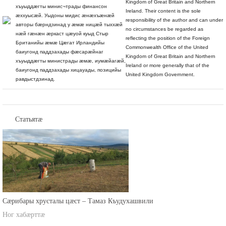
Kingdom of Great Britain and Northern
хъуыддæгты минис¬трады финансон
Ireland. Their content is the sole
æххуысæй. Уыдоны мидис æнæхъæнæй
responsibility of the author and can under
авторы бæрндзинад у æмæ ницæй тыххæй
no circumstances be regarded as
нæй гæнæн æркаст цæуой куыд Стыр
reflecting the position of the Foreign
Британийы æмæ Цæгат Ирландийы
Commonwealth Office of the United
баиугонд паддзахады фæсарæйнаг
Kingdom of Great Britain and Northern
хъуыддæгты министрады æмæ, иумæйагæй,
Ireland or more generally that of the
баиугонд паддзахады хицауады, позицийы
United Kingdom Government.
равдыстдзинад.
Статьятæ
Сæрибары хрусталы цæст – Тамаз Къудухашвили
Ног хабæрттæ