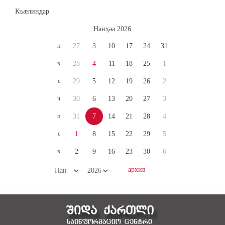
Къæлиндар
Нaнҳәa 2026
п
27
3
10
17
24
31
в
28
4
11
18
25
1
с
29
5
12
19
26
2
ч
30
6
13
20
27
3
п
31
7
14
21
28
4
с
1
8
15
22
29
5
в
2
9
16
23
30
6