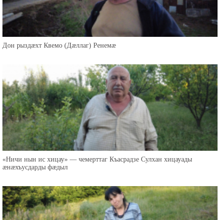
Дон рыздæхт Квемо (Дæллаг) Ренемæ
«Ничи нын ис хицау» — чемерттаг Къасрадзе Сулхан хицауады
æнæхъусдарды фæдыл