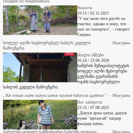
Подарки из Владикавказа
Новости
19:15 / 02.11.2021
"У нас мало чего растёт на
участке, однако я хожу, что
скот не попортил", - говорит
Сирана.
სოფელ ალში საცხოვრებელ სახლს კედელი
Инaгӡaны
ჩამოენგრა
ახალი ამბები
16:24 / 23.06.2026
ხაშურის მუნიციპალიტეტის
სოფელ ალში მცხოვრები
გულნაზი გვარამაძის
ოჯახს საცხოვრებელი
სახლის კედელი ჩამოენგრა.
,,Нæ зонын ахæм хъæуы цæмæ хъуамæ бабæлла адæймаг.'' -
Инaгӡaны
Ног хабæрттæ
23:33 / 07.08.2025
,,Дыууæ архы цæуы, дыууæ
иумæ "æртахгай" нæдæр
фылдæр кæны,
ქარელში ყოფილ სამშობიარო სახლში დედათა
Инaгӡaны