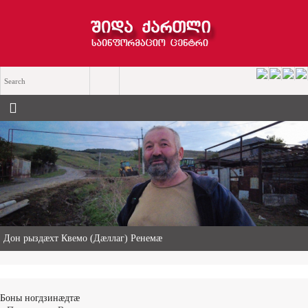
Дон рыздæхт Квемо (Дæллаг) Ренемæ
Боны ногдзинæдтæ