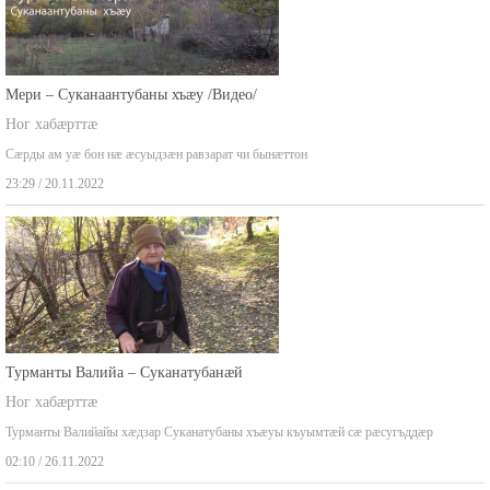
Мери – Суканаантубаны хъæу /Видео/
Ног хабæрттæ
Сæрды ам уæ бон нæ æсуыдзæн равзарат чи бынæттон
23:29 / 20.11.2022
Турманты Валийа – Суканатубанæй
Ног хабæрттæ
Турманты Валийайы хæдзар Суканатубаны хъæуы къуымтæй сæ рæсугъддæр
02:10 / 26.11.2022