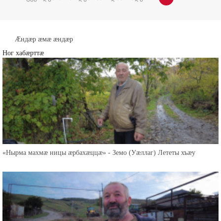
Æндæр æмæ æндæр
Ног хабæрттæ
«Нырма махмæ ницы æрбахæццæ» - Земо (Уæллаг) Лететы хъæу