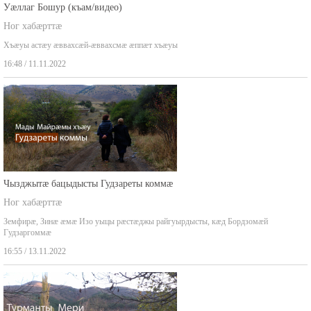
Уæллаг Бошур (къам/видео)
Ног хабæрттæ
Хъæуы астæу æввахсæй-æввахсмæ æппæт хъæуы
16:48 / 11.11.2022
Чызджытæ бацыдысты Гудзареты коммæ
Ног хабæрттæ
Земфирæ, Зинæ æмæ Изо уыцы рæстæджы райгуырдысты, кæд Бордзомæй
Гудзаргоммæ
16:55 / 13.11.2022