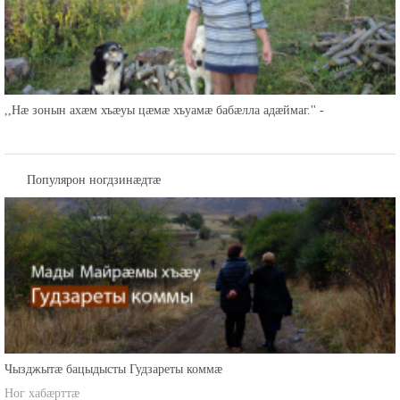
,,Нæ зонын ахæм хъæуы цæмæ хъуамæ бабæлла адæймаг.'' -
Популярон ногдзинæдтæ
Чызджытæ бацыдысты Гудзареты коммæ
Ног хабæрттæ