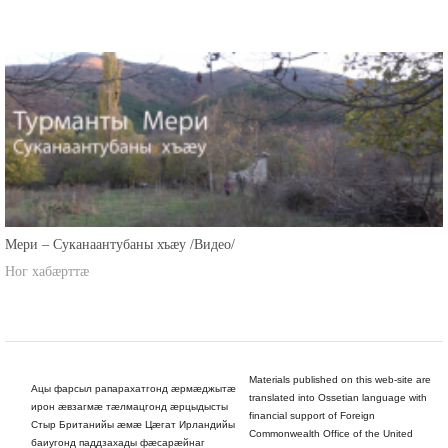
Мери – Суканаантубаны хъæу /Видео/
Ног хабæрттæ
Materials published on this web-site are
Ацы фарсыл рапарахатгонд æрмæджытæ
translated into Ossetian language with
ирон æвзагмæ тæлмацгонд æрцыдысты
financial support of Foreign
Стыр Британийы æмæ Цæгат Ирландийы
Commonwealth Office of the United
баиугонд паддзахады фæсарæйнаг