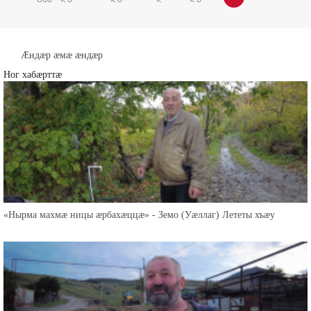
Æндæр æмæ æндæр
Ног хабæрттæ
«Нырма махмæ ницы æрбахæццæ» - Земо (Уæллаг) Лететы хъæу