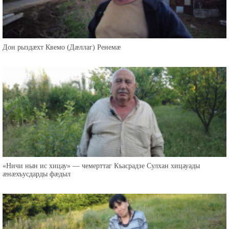
Дон рыздæхт Квемо (Дæллаг) Ренемæ
«Ничи нын ис хицау» — чемерттаг Къасрадзе Сулхан хицауады
æнæхъусдарды фæдыл