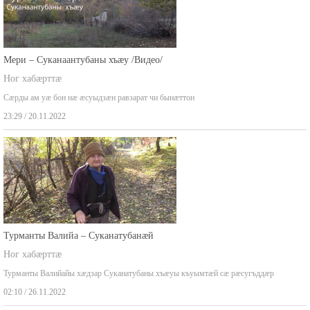
Мери – Суканаантубаны хъæу /Видео/
Ног хабæрттæ
Сæрды ам уæ бон нæ æсуыдзæн равзарат чи бынæттон
23:29 / 20.11.2022
Турманты Валийа – Суканатубанæй
Ног хабæрттæ
Турманты Валийайы хæдзар Суканатубаны хъæуы къуымтæй сæ рæсугъддæр
02:10 / 26.11.2022