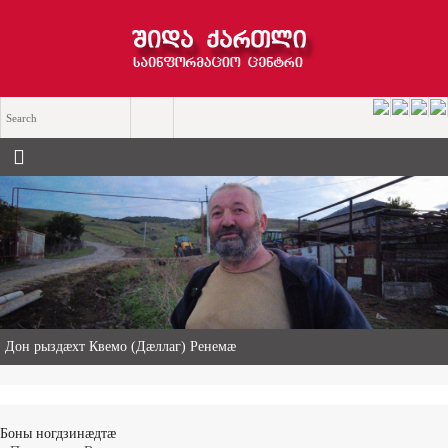
Дон рыздæхт Квемо (Дæллаг) Ренемæ
Боны ногдзинæдтæ