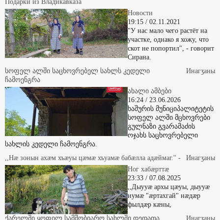
Подарки из Владикавказа
Новости
19:15 / 02.11.2021
"У нас мало чего растёт на
участке, однако я хожу, что
скот не попортил", - говорит
Сирана.
სოფელ ალში საცხოვრებელ სახლს კედელი
Инaгӡaны
ჩამოენგრა
ახალი ამბები
16:24 / 23.06.2026
ხაშურის მუნიციპალიტეტის
სოფელ ალში მცხოვრები
გულნაზი გვარამაძის
ოჯახს საცხოვრებელი
სახლის კედელი ჩამოენგრა.
,,Нæ зонын ахæм хъæуы цæмæ хъуамæ бабæлла адæймаг.'' -
Инaгӡaны
Ног хабæрттæ
23:33 / 07.08.2025
,,Дыууæ архы цæуы, дыууæ
иумæ "æртахгай" нæдæр
фылдæр кæны,
ქარელში ყოფილ სამშობიარო სახლში დედათა
Инaгӡaны