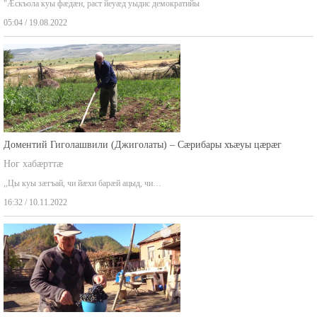
"Æскъола куы фæдæн, раст йеуæд уыдис демократийы
05:04 / 19.08.2022
Доментий Гиголашвили (Джиголаты) – Сæрибары хъæуы цæрæг
Ног хабæрттæ
,,Цы куы зæгъай, чи йæхи барæй ацыд, чи…
16:32 / 10.11.2022