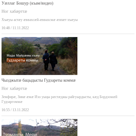
Уæллаг Бошур (къам/видео)
Ног хабæрттæ
Хъæуы астæу æввахсæй-æввахсмæ æппæт хъæуы
16:48 / 11.11.2022
Чызджытæ бацыдысты Гудзареты коммæ
Ног хабæрттæ
Земфирæ, Зинæ æмæ Изо уыцы рæстæджы райгуырдысты, кæд Бордзомæй
Гудзаргоммæ
16:55 / 13.11.2022