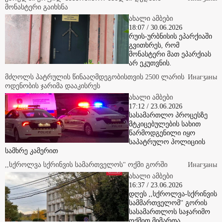
მონასტერი გაიხსნა
ახალი ამბები
18:07 / 30.06.2026
რუის-ურბნისის ეპარქიაში
გვითხრეს, რომ
მონასტერი მათ ეპარქიას
არ ეკუთვნის.
მძღოლს პატრულის წინააღმდეგობისთვის 2500 ლარის
Инaгӡaны
ოდენობის ჯარიმა დააკისრეს
ახალი ამბები
17:12 / 23.06.2026
სასამართლო პროცესზე
მტკიცებულების სახით
წარმოდგენილი იყო
საპატრულო პოლიციის
სამხრე კამერით
,,სქროლვა სქრინვის სამართველოს" ოქმი გორში
Инaгӡaны
ახალი ამბები
16:37 / 23.06.2026
დღეს ,,სქროლვა-სქრინვის
სამმართველომ'' გორის
სასამართლოს საჯარიმო
ოქმით მიმართა.