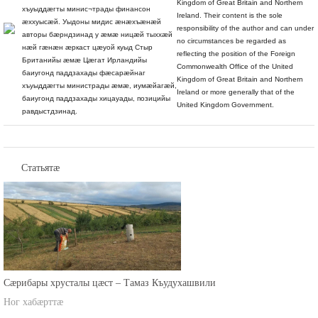
Kingdom of Great Britain and Northern
хъуыддæгты минис¬трады финансон
Ireland. Their content is the sole
æххуысæй. Уыдоны мидис æнæхъæнæй
responsibility of the author and can under
авторы бæрндзинад у æмæ ницæй тыххæй
no circumstances be regarded as
нæй гæнæн æркаст цæуой куыд Стыр
reflecting the position of the Foreign
Британийы æмæ Цæгат Ирландийы
Commonwealth Office of the United
баиугонд паддзахады фæсарæйнаг
Kingdom of Great Britain and Northern
хъуыддæгты министрады æмæ, иумæйагæй,
Ireland or more generally that of the
баиугонд паддзахады хицауады, позицийы
United Kingdom Government.
равдыстдзинад.
Статьятæ
Сæрибары хрусталы цæст – Тамаз Къудухашвили
Ног хабæрттæ