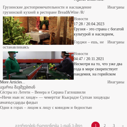
Грузинские достопримечательности и наслаждение
Инaгӡaны
грузинской кухней в ресторане Bread&Wine /R/
Новости
17:28 / 20.04.2023
Грузия - это страна с богатой
культурой и наследием,
Горджи – ешь, не
Инaгӡaны
останавливаясь
Новости
04:47 / 20.11.2021
Несмотря на то, что уже два
года в мире свирепствует
пандемия, на горийском
More Articles...
Инaгӡaны
ავარია შავშვებთან
Сёстры из Летети – Венера и Сирана Гаглошвили
«Ничи нын ис хицау» — чемерттаг Къасрадзе Сулхан хицауады
æнæхъусдарды фæдыл
Одни в горах – лицом к лицу с ковидом и бедностью
გვერდების რაოდენობა 1-დან 3-მდე
1
2
3
»