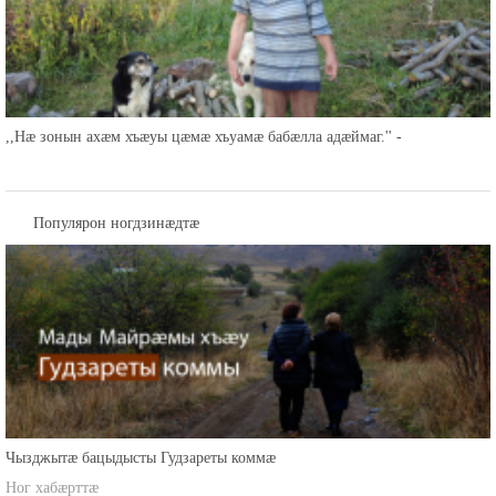
,,Нæ зонын ахæм хъæуы цæмæ хъуамæ бабæлла адæймаг.'' -
Популярон ногдзинæдтæ
Чызджытæ бацыдысты Гудзареты коммæ
Ног хабæрттæ