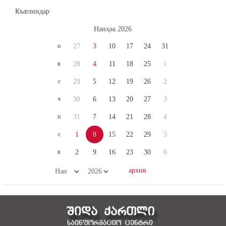
Къæлиндар
Нaнҳәa 2026
п
27
3
10
17
24
31
в
28
4
11
18
25
1
с
29
5
12
19
26
2
ч
30
6
13
20
27
3
п
31
7
14
21
28
4
с
1
8
15
22
29
5
в
2
9
16
23
30
6