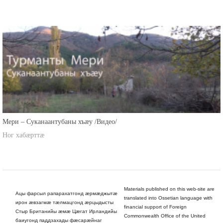
Мери – Суканаантубаны хъæу /Видео/
Ног хабæрттæ
Materials published on this web-site are
Ацы фарсыл рапарахатгонд æрмæджытæ
translated into Ossetian language with
ирон æвзагмæ тæлмацгонд æрцыдысты
financial support of Foreign
Стыр Британийы æмæ Цæгат Ирландийы
Commonwealth Office of the United
баиугонд паддзахады фæсарæйнаг