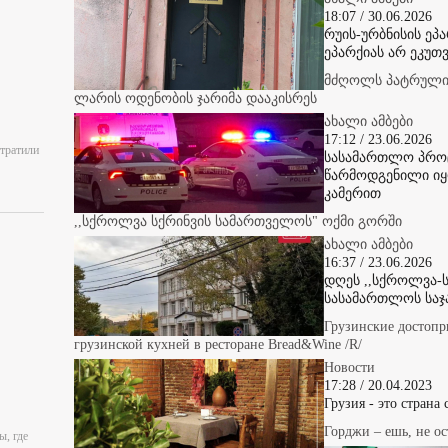
18:07 / 30.06.2026
რუის-ურბნისის ეპ
ეპარქიას არ ეკუთვ
მძღოლს პატრულის
ლარის ოდენობის ჯარიმა დააკისრეს
ახალი ამბები
17:12 / 23.06.2026
отратили
სასამართლო პროც
წარმოდგენილი იყ
კამერით
,,სქროლვა სქრინვის სამართველოს" ოქმი გორში
ახალი ამბები
16:37 / 23.06.2026
დღეს ,,სქროლვა-ს
სასამართლოს საჯ
Грузинские достопр
грузинской кухней в ресторане Bread&Wine /R/
Новости
17:28 / 20.04.2023
Грузия - это страна
Горджи – ешь, не ос
ы, где