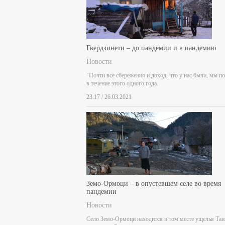
Гвердзинети – до пандемии и в пандемию
Новости
"Почти все сбережения и доход, что у нас были, мы п
в течение этого одного года.
23:17 / 26.03.2021
Земо-Ормоци – в опустевшем селе во время
пандемии
Новости
Село Земо-Ормоци находится в том месте ущелья Тан