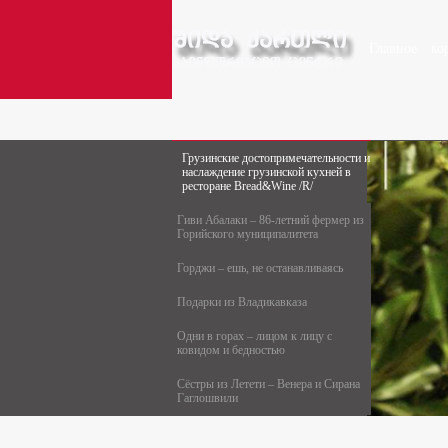
Главное
ко
Грузинские достопримечательности и
наслаждение грузинской кухней в
ресторане Bread&Wine /R/
Гиви Абалаки – 86-летний фермер из
Горийского муниципалитета
Горджи – ешь, не останавливаясь
Подарки из Владикавказа
Одни в горах – лицом к лицу с
ковидом и бедностью
Сёстры из Летети – Венера и Сирана
Гаглошвили