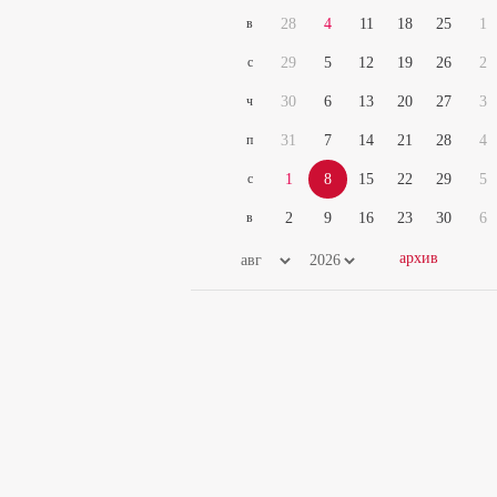
в
28
4
11
18
25
1
с
29
5
12
19
26
2
ч
30
6
13
20
27
3
п
31
7
14
21
28
4
с
1
8
15
22
29
5
в
2
9
16
23
30
6