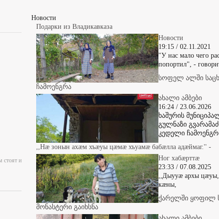
Новости
Подарки из Владикавказа
Новости
19:15 / 02.11.2021
"У нас мало чего рас
попортил", - говори
სოფელ ალში საც
ჩამოენგრა
ახალი ამბები
16:24 / 23.06.2026
ხაშურის მუნიციპ
გულნაზი გვარამაძ
კედელი ჩამოენგრ
,,Нæ зонын ахæм хъæуы цæмæ хъуамæ бабæлла адæймаг.'' -
Ног хабæрттæ
м стоят и
23:33 / 07.08.2025
,,Дыууæ архы цæуы
кæны,
ქარელში ყოფილ 
მონასტერი გაიხსნა
ახალი ამბები