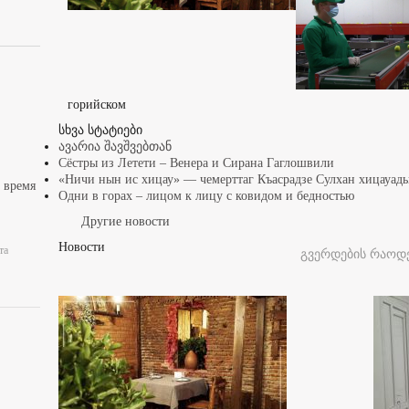
горийском
სხვა სტატიები
ავარია შავშვებთან
Сёстры из Летети – Венера и Сирана Гаглошвили
«Ничи нын ис хицау» — чемерттаг Къасрадзе Сулхан хицауа
 время
Одни в горах – лицом к лицу с ковидом и бедностью
Другие новости
Новости
та
გვერდების რაოდე