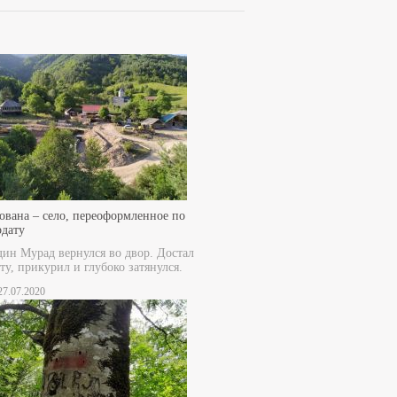
ована – село, переоформленное по
рдату
дин Мурад вернулся во двор. Достал
ту, прикурил и глубоко затянулся.
 27.07.2020