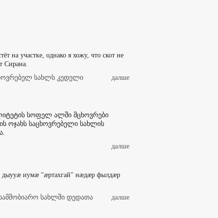
тёт на участке, однако я хожу, что скот не
т Сирана.
ხოვრებელ სახლს კედელი
далше
ალიტეტის სოფელ ალში მცხოვრები
ის ოჯახს საცხოვრებელი სახლის
ა.
далше
, дыууæ иумæ "æртахгай" нæдæр фылдæр
სამშობიარო სახლში დედათა
далше