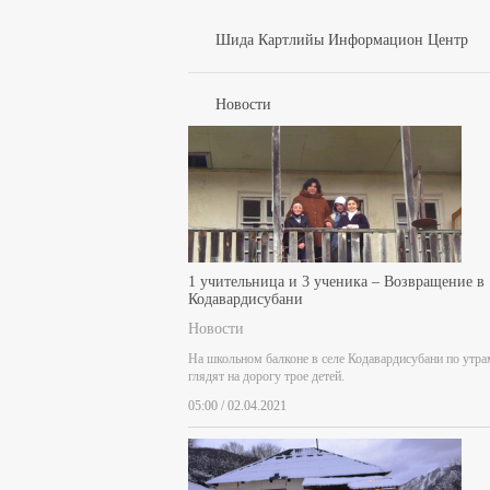
Шида Картлийы Информацион Центр
Новости
1 учительница и 3 ученика – Возвращение в
Кодавардисубани
Новости
На школьном балконе в селе Кодавардисубани по утра
глядят на дорогу трое детей.
05:00 / 02.04.2021