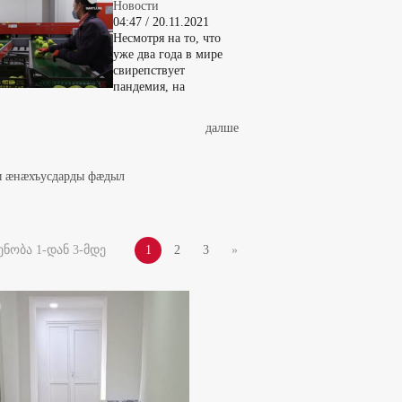
Новости
04:47 / 20.11.2021
Несмотря на то, что
уже два года в мире
свирепствует
пандемия, на
далше
ды æнæхъусдарды фæдыл
ნობა 1-დან 3-მდე
1
2
3
»