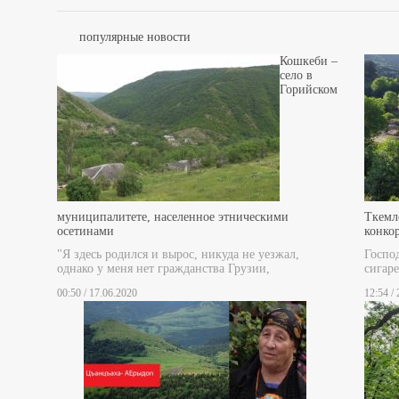
популярные новости
Кошкеби –
село в
Горийском
муниципалитете, населенное этническими
Ткемл
осетинами
конко
"Я здесь родился и вырос, никуда не уезжал,
Госпо
однако у меня нет гражданства Грузии,
сигаре
00:50 / 17.06.2020
12:54 /