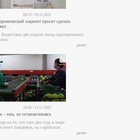
04:53 / 18.11.2021
 хронический пациент просит сделать
ивку…
е Хидистави две недели назад одновременно
лось
далше
14:43 / 11.11.2021
и – ешь, не останавливаясь
ря на то, что уже два года в мире
пствует пандемия, на горийском
далше