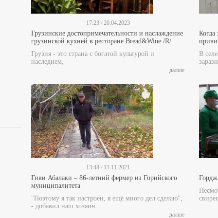
17:23 / 20.04.2023
Грузинские достопримечательности и наслаждение
Когда
грузинской кухней в ресторане Bread&Wine /R/
прив
Грузия - это страна с богатой культурой и
В сел
наследием,
зарази
далше
13:48 / 13.11.2021
Гиви Абалаки – 86-летний фермер из Горийского
Гордж
муниципалитета
Несмот
"Поэтому я так настроен, я ещё много дел сделаю",
свире
- добавил наш хозяин.
далше