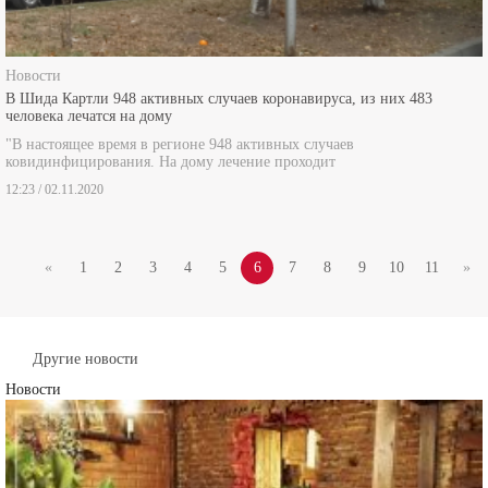
Новости
В Шида Картли 948 активных случаев коронавируса, из них 483
человека лечатся на дому
"В настоящее время в регионе 948 активных случаев
ковидинфицирования. На дому лечение проходит
12:23 / 02.11.2020
«
1
2
3
4
5
6
7
8
9
10
11
»
Другие новости
Новости