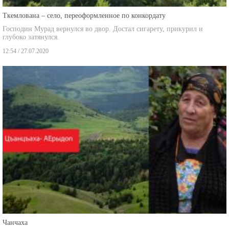
Ткемлована – село, переоформленное по конкордату
Господин Мурад вернулся во двор. Достал сигарету, прикурил и
глубоко затянулся.
12:54 / 27.07.2020
Чанчаха
"Я и снов здесь не вижу … в снах я там, где родилась, и где сделала