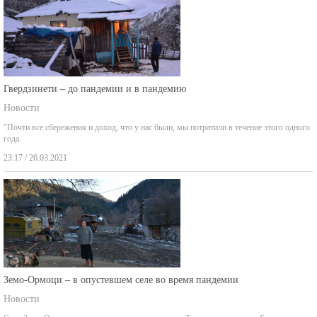
Гвердзинети – до пандемии и в пандемию
Новости
"Почти все сбережения и доход, что у нас были, мы потратили в течение этого одного
года.
23:17 / 26.03.2021
Земо-Ормоци – в опустевшем селе во время пандемии
Новости
Село Земо-Ормоци находится в том месте ущелья Таны, где две реки – Баланисхеви