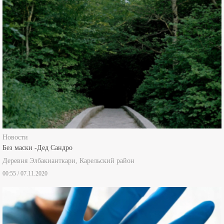
Новости
Без маски -Дед Сандро
Деревня Элбакианткари, Карельский район
00:55 / 07.11.2020