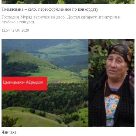
Ткемлована – село, переоформленное по конкордату
Господин Мурад вернулся во двор. Достал сигарету, прикурил и
глубоко затянулся.
12:54 / 27.07.2020
Чанчаха
"Я и снов здесь не вижу … в снах я там, где родилась, и где сделала