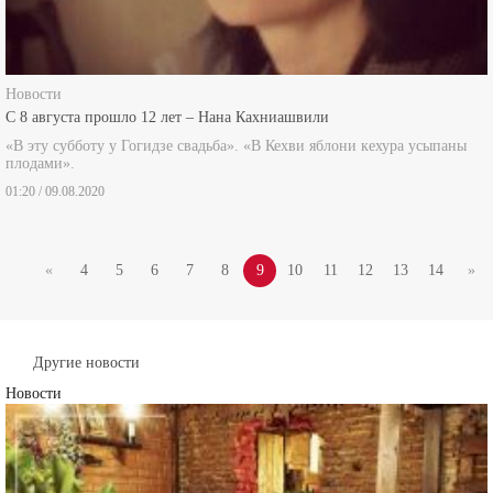
Новости
С 8 августа прошло 12 лет – Нана Кахниашвили
«В эту субботу у Гогидзе свадьба». «В Кехви яблони кехура усыпаны
плодами».
01:20 / 09.08.2020
«
4
5
6
7
8
9
10
11
12
13
14
»
Другие новости
Новости