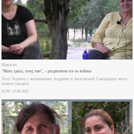
Новости
"Мать здесь, отец там", - раздвоение из-за войны
Лелу Тедееву с маленькими Андреем и Анастасией Самхарадзе часто
можно увидеть
02:04 / 15.08.2020