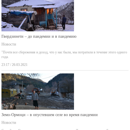
Гвердзинети – до пандемии и в пандемию
Новости
"Почти все сбережения и доход, что у нас были, мы потратили в течение этого одного
года.
23:17 / 26.03.2021
Земо-Ормоци – в опустевшем селе во время пандемии
Новости
Село Земо-Ормоци находится в том месте ущелья Таны, где две реки – Баланисхеви