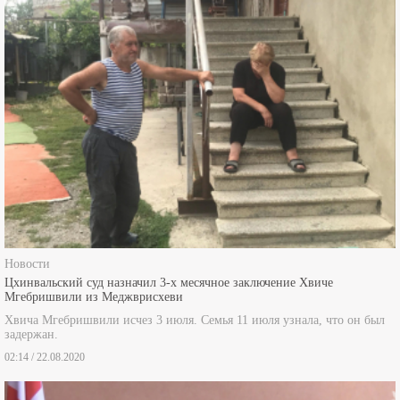
Новости
Цхинвальский суд назначил 3-х месячное заключение Хвиче
Мгебришвили из Меджврисхеви
Хвича Мгебришвили исчез 3 июля. Семья 11 июля узнала, что он был
задержан.
02:14 / 22.08.2020