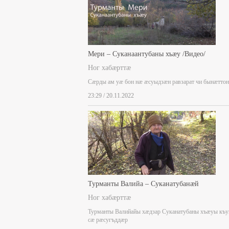
Мери – Суканаантубаны хъæу /Видео/
Ног хабæрттæ
Сæрды ам уæ бон нæ æсуыдзæн равзарат чи бынæттон
23:29 / 20.11.2022
Турманты Валийа – Суканатубанæй
Ног хабæрттæ
Турманты Валийайы хæдзар Суканатубаны хъæуы къ
сæ рæсугъддæр