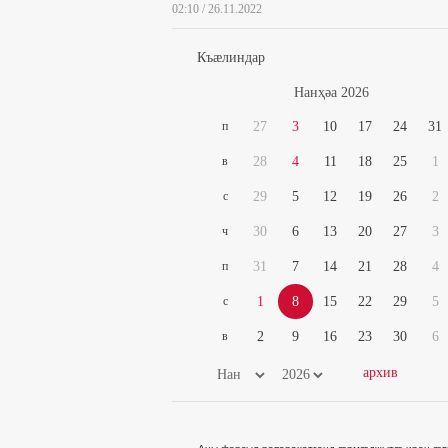
02:10 / 26.11.2022
Къæлиндар
Нaнҳәa 2026
п
27
3
10
17
24
31
в
28
4
11
18
25
1
с
29
5
12
19
26
2
ч
30
6
13
20
27
3
п
31
7
14
21
28
4
с
1
8
15
22
29
5
в
2
9
16
23
30
6