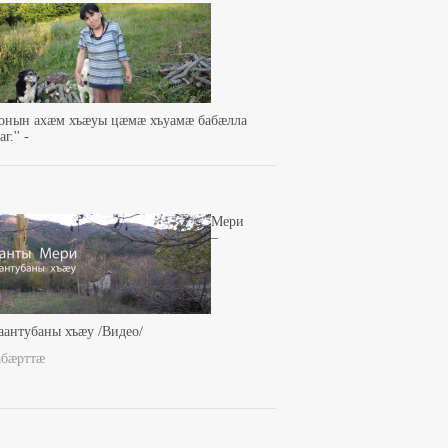
зонын ахæм хъæуы цæмæ хъуамæ бабæлла
г.'' -
Мери
–
аантубаны хъæу /Видео/
абæрттæ