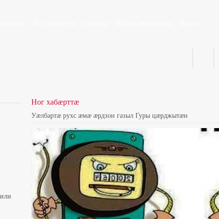
ронавирус
Ног хабæрттæ
Статьятæ
Æндæр æмæ æндæр
Видео
Ног хабæрттæ
Уæлбартæ рухс æмæ æрдзон газыл Гуры цæрджытæн
вили