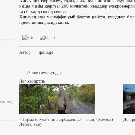
Хицауады сæргълæууæджы, Гахариа Гиоргийы хъусинаг
кæцы мæйы дæргъы 200 килватæй къаддæр элекроэнерг
газ бахардз кæндзæнис.
Хицауад ацы уынаффæ уый фæстæ райста, куыддæр бæс
превенцийы расидтысты.
Автор:
qartli.ge
Æндæр æмæ æндæр
Ног хабæрттæ
сты, кæд
«Нырма махмæ ницы æрбахæццæ» - Земо (Уæллаг)
Дон р
Лететы хъæу