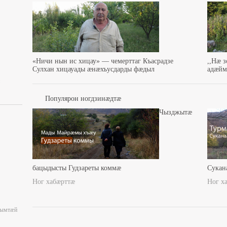
«Ничи нын ис хицау» — чемерттаг Къасрадзе
,,Нæ 
Сулхан хицауады æнæхъусдарды фæдыл
адæйма
Популярон ногдзинæдтæ
Чызджытæ
бацыдысты Гудзареты коммæ
Сукан
Ног хабæрттæ
Ног х
уымтæй