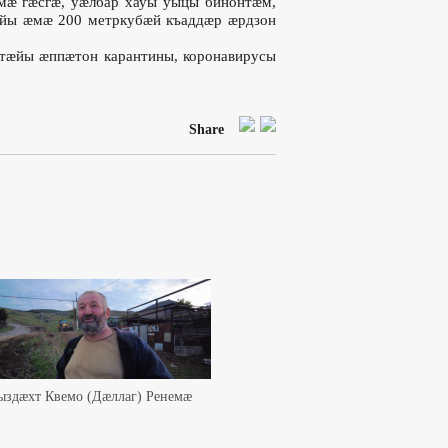
мæ гæсгæ, уæлбар хауы уыцы бинонтæм,
ийы æмæ 200 метркубæй къаддæр æрдзон
тæйы æппæтон карантины, коронавирусы
Share
ыздæхт Квемо (Дæллаг) Ренемæ