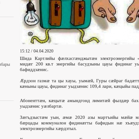
ы
15:12 / 04.04.2020
Шида Картлийы фæлхасгæнджытæн электроэнергийы
мидæг 200 кв.т энергийы басудзыны цауы фидинаг у
ибары
бафиддзæнис.
Æрдзон газмæ та цы хауы, уымæй, Гуры сæйраг бадæттæ
кæныны цауы, фидинаг уыдзæнис 109,4 лари, кæцыйы пад
Абоненттæн, кæцытæ амындгонд лимитæй фылдæр бах
уыдзæнис уæлбартæ.
Зæгъдзыстæм уын, æмæ 2020 азы мартъийы мæйæ м
бæрцады коммуналон фидинæгты бафидын нæ хъæуд
электроэнергийы хæрдзтыл.