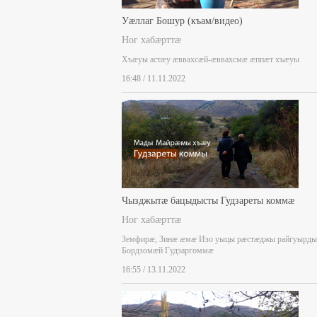
Уæллаг Бошур (къам/видео)
Ног хабæрттæ
Хъæуы астæу æввахсæй-æввахсмæ æппæт хъæуы
16:48 / 11.11.2022
Чызджытæ бацыдысты Гудзареты коммæ
Ног хабæрттæ
Земфирæ, Зинæ æмæ Изо уыцы рæстæджы райгуырды
Бордзомæй Гудзаргоммæ
16:55 / 13.11.2022