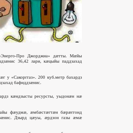
 «Энерго-Про Джорджиа» дæтты. Мæйы
ыдзæнис 36,42 лари, кæцыйы паддзахад
г у «Сакорггаз». 200 куб.метр бахардз
дзахад бафиддзæнис.
ардз кæндзысты ресурсты, уыдонæн нæ
айы фæудмæ, æмбæстæгтæн бæрæггонд
зæнис. Дзырд цæуы, æрдзон газы æмæ