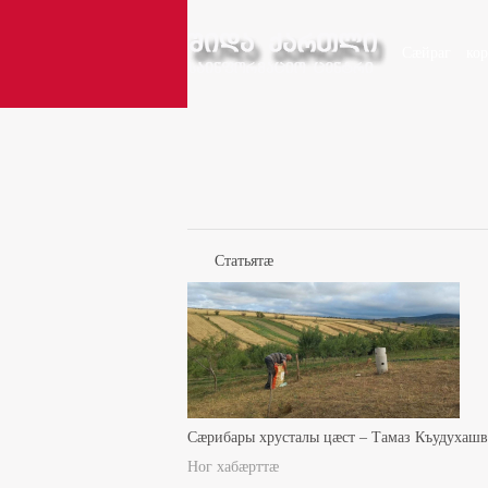
Сæйраг
ко
Статьятæ
Сæрибары хрусталы цæст – Тамаз Къудухаш
Ног хабæрттæ