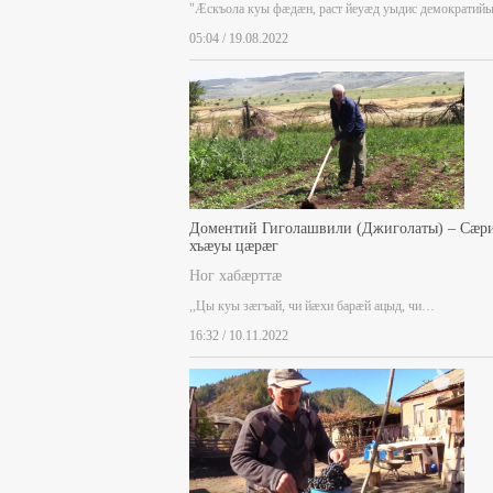
"Æскъола куы фæдæн, раст йеуæд уыдис демократий
05:04 / 19.08.2022
Доментий Гиголашвили (Джиголаты) – Сæр
хъæуы цæрæг
Ног хабæрттæ
,,Цы куы зæгъай, чи йæхи барæй ацыд, чи…
16:32 / 10.11.2022