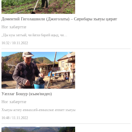
Доментий Гиголашвили (Джиголаты) – Сæрибары хъæуы цæрæг
Ног хабæрттæ
,,Цы куы зæгъай, чи йæхи барæй ацыд, чи…
16:32 / 10.11.2022
Уæллаг Бошур (къам/видео)
Ног хабæрттæ
Хъæуы астæу æввахсæй-æввахсмæ æппæт хъæуы
16:48 / 11.11.2022