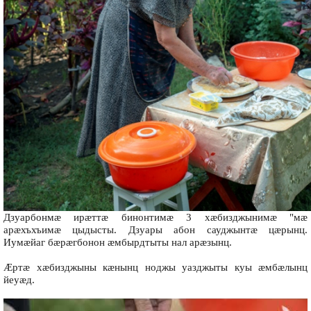
Дзуарбонмæ ирæттæ бинонтимæ 3 хæбизджынимæ "мæ
арæхъхъимæ цыдысты. Дзуары абон сауджынтæ цæрынц.
Иумæйаг бæрæгбонон æмбырдтыты нал арæзынц.
Æртæ хæбизджыны кæнынц ноджы уазджыты куы æмбæлынц
йеуæд.