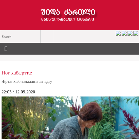
Ног хабæрттæ
Æртæ хæбизджыны æгъдау
22:03 / 12.09.2020