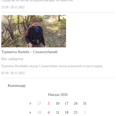
Сæрды ам уæ бон нæ æсуыдзæн равзарат чи бынæттон
23:29 / 20.11.2022
Турманты Валийа – Суканатубанæй
Ног хабæрттæ
Турманты Валийайы хæдзар Суканатубаны хъæуы къуымтæй сæ рæсугъддæр
02:10 / 26.11.2022
Къæлиндар
Нaнҳәa 2026
п
27
3
10
17
24
31
в
28
4
11
18
25
1