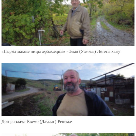
«Нырма махмæ ницы æрбахæццæ» - Земо (Уæллаг) Лететы хъæу
Дон рыздæхт Квемо (Дæллаг) Ренемæ