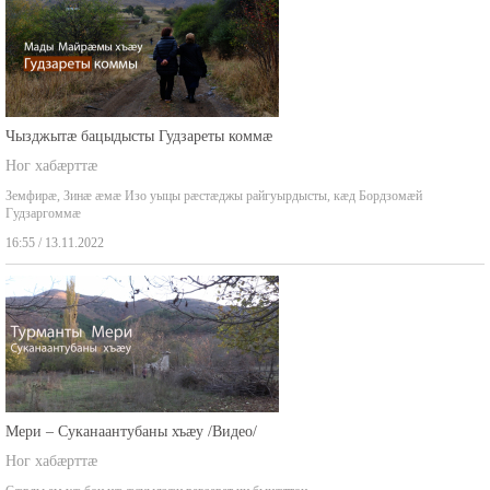
Чызджытæ бацыдысты Гудзареты коммæ
Ног хабæрттæ
Земфирæ, Зинæ æмæ Изо уыцы рæстæджы райгуырдысты, кæд Бордзомæй
Гудзаргоммæ
16:55 / 13.11.2022
Мери – Суканаантубаны хъæу /Видео/
Ног хабæрттæ