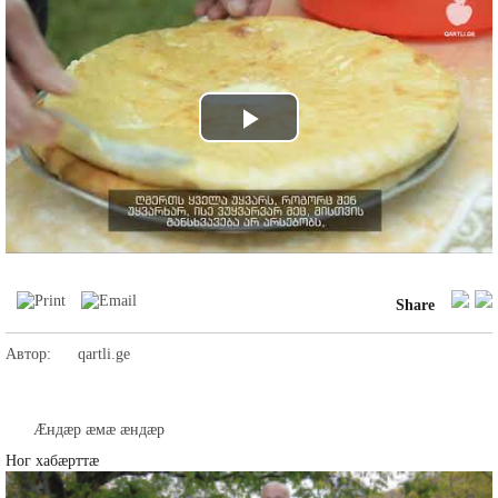
Play
Video
Share
Автор:
qartli.ge
Æндæр æмæ æндæр
Ног хабæрттæ