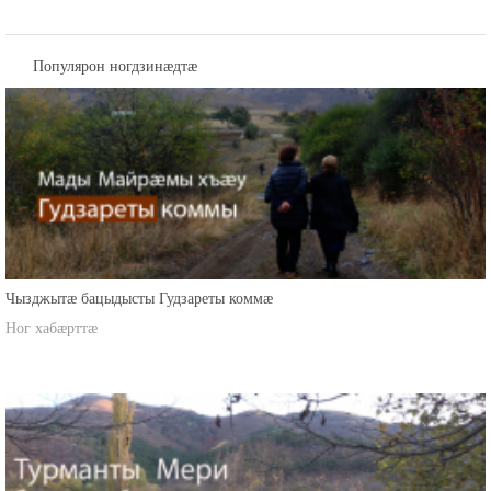
Популярон ногдзинæдтæ
Чызджытæ бацыдысты Гудзареты коммæ
Ног хабæрттæ