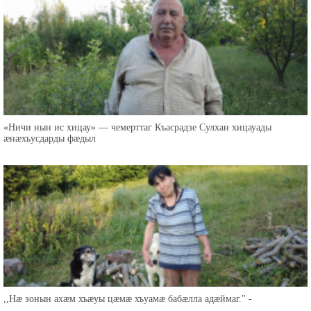
«Ничи нын ис хицау» — чемерттаг Къасрадзе Сулхан хицауады
æнæхъусдарды фæдыл
,,Нæ зонын ахæм хъæуы цæмæ хъуамæ бабæлла адæймаг.'' -