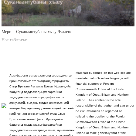
Мери – Суканаантубаны хъæу /Видео/
Ног хабæрттæ
Materials published on this web-site are
Ацы фарсыл рапарахатгонд æрмæджытæ
translated into Ossetian language with
ирон æвзагмæ тæлмацгонд æрцыдысты
financial support of Foreign
Стыр Британийы æмæ Цæгат Ирландийы
Commonwealth Office of the United
баиугонд паддзахады фæсарæйнаг
Kingdom of Great Britain and Northern
хъуыддæгты минис¬трады финансон
Ireland. Their content is the sole
æххуысæй. Уыдоны мидис æнæхъæнæй
responsibility of the author and can under
авторы бæрндзинад у æмæ ницæй тыххæй
no circumstances be regarded as
нæй гæнæн æркаст цæуой куыд Стыр
reflecting the position of the Foreign
Британийы æмæ Цæгат Ирландийы
Commonwealth Office of the United
баиугонд паддзахады фæсарæйнаг
Kingdom of Great Britain and Northern
хъуыддæгты министрады æмæ, иумæйагæй,
Ireland or more generally that of the
баиугонд паддзахады хицауады, позицийы