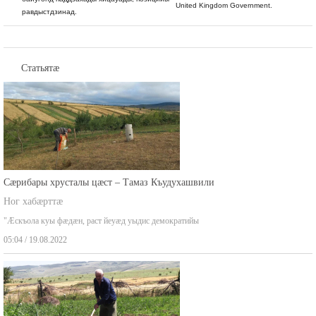
United Kingdom Government.
равдыстдзинад.
Статьятæ
Сæрибары хрусталы цæст – Тамаз Къудухашвили
Ног хабæрттæ
"Æскъола куы фæдæн, раст йеуæд уыдис демократийы
05:04 / 19.08.2022