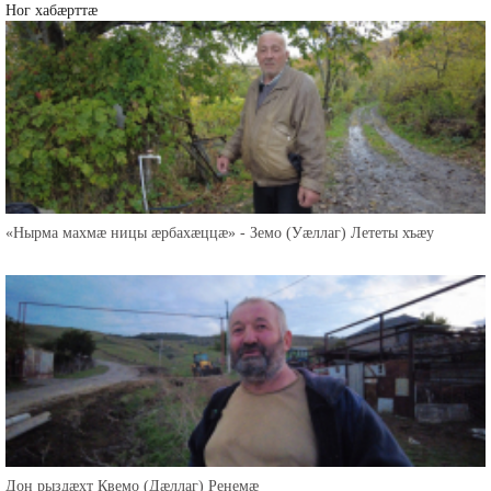
Ног хабæрттæ
«Нырма махмæ ницы æрбахæццæ» - Земо (Уæллаг) Лететы хъæу
Дон рыздæхт Квемо (Дæллаг) Ренемæ