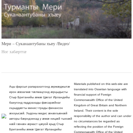
Мери – Суканаантубаны хъæу /Видео/
Ног хабæрттæ
Materials published on this web-site are
Ацы фарсыл рапарахатгонд æрмæджытæ
translated into Ossetian language with
ирон æвзагмæ тæлмацгонд æрцыдысты
financial support of Foreign
Стыр Британийы æмæ Цæгат Ирландийы
Commonwealth Office of the United
баиугонд паддзахады фæсарæйнаг
Kingdom of Great Britain and Northern
хъуыддæгты минис¬трады финансон
Ireland. Their content is the sole
æххуысæй. Уыдоны мидис æнæхъæнæй
responsibility of the author and can under
авторы бæрндзинад у æмæ ницæй тыххæй
no circumstances be regarded as
нæй гæнæн æркаст цæуой куыд Стыр
reflecting the position of the Foreign
Британийы æмæ Цæгат Ирландийы
Commonwealth Office of the United