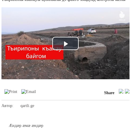
Play
Video
Share
Автор:
qartli.ge
Æндæр æмæ æндæр