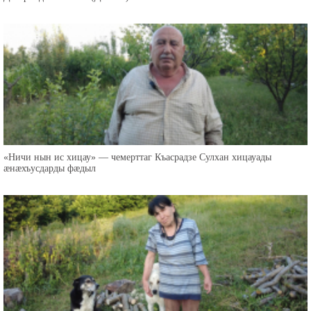
«Ничи нын ис хицау» — чемерттаг Къасрадзе Сулхан хицауады
æнæхъусдарды фæдыл