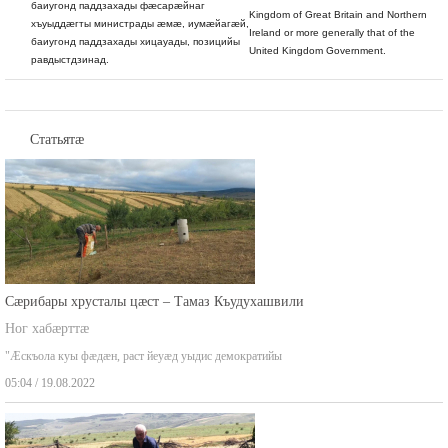
баиугонд паддзахады фæсарæйнаг
Kingdom of Great Britain and Northern
хъуыддæгты министрады æмæ, иумæйагæй,
Ireland or more generally that of the
баиугонд паддзахады хицауады, позицийы
United Kingdom Government.
равдыстдзинад.
Статьятæ
Сæрибары хрусталы цæст – Тамаз Къудухашвили
Ног хабæрттæ
"Æскъола куы фæдæн, раст йеуæд уыдис демократийы
05:04 / 19.08.2022