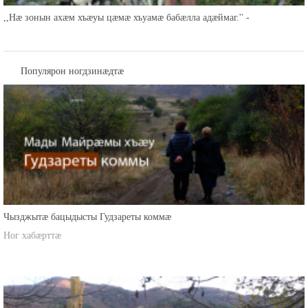
,,Нæ зонын ахæм хъæуы цæмæ хъуамæ бабæлла адæймаг.'' -
Популярон ногдзинæдтæ
Чызджытæ бацыдысты Гудзареты коммæ
Ног хабæрттæ