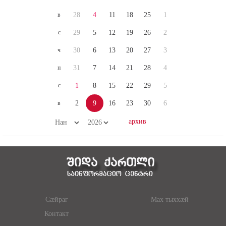
в
28
4
11
18
25
1
с
29
5
12
19
26
2
ч
30
6
13
20
27
3
п
31
7
14
21
28
4
с
1
8
15
22
29
5
в
2
9
16
23
30
6
Сæйраг
Мах тыххæй
Контакт