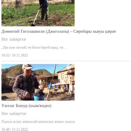
Доментий Гиголашвили (Джиголаты) – Сæрибары хъæуы цæрæг
Ног хабæрттæ
,,Цы куы зæгъай, чи йæхи барæй ацыд, чи…
16:32 / 10.11.2022
Уæллаг Бошур (къам/видео)
Ног хабæрттæ
Хъæуы астæу æввахсæй-æввахсмæ æппæт хъæуы
16:48 / 11.11.2022