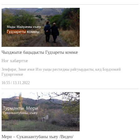
Чызджытæ бацыдысты Гудзареты коммæ
Ног хабæрттæ
Земфирæ, Зинæ æмæ Изо уыцы рæстæджы райгуырдысты, кæд Бордзомæй
Гудзаргоммæ
16:55 / 13.11.2022
Мери – Суканаантубаны хъæу /Видео/