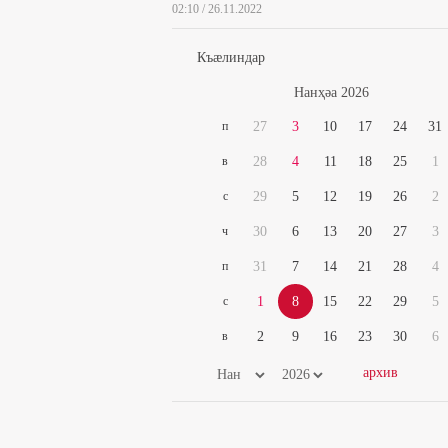
02:10 / 26.11.2022
Къæлиндар
Нaнҳәa 2026
п
27
3
10
17
24
31
в
28
4
11
18
25
1
с
29
5
12
19
26
2
ч
30
6
13
20
27
3
п
31
7
14
21
28
4
с
1
8
15
22
29
5
в
2
9
16
23
30
6