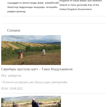
Kingdom of Great Britain and Northern
хъуыддæгты министрады æмæ, иумæйагæй,
Ireland or more generally that of the
баиугонд паддзахады хицауады, позицийы
United Kingdom Government.
равдыстдзинад.
Статьятæ
Сæрибары хрусталы цæст – Тамаз Къудухашвили
Ног хабæрттæ
"Æскъола куы фæдæн, раст йеуæд уыдис демократийы
05:04 / 19.08.2022