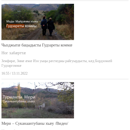
Чызджытæ бацыдысты Гудзареты коммæ
Ног хабæрттæ
Земфирæ, Зинæ æмæ Изо уыцы рæстæджы райгуырдысты, кæд Бордзомæй
Гудзаргоммæ
16:55 / 13.11.2022
Мери – Суканаантубаны хъæу /Видео/