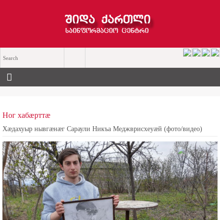
Ног хабæрттæ
Хæдахуыр нывгæнæг Сараули Никъа Меджврисхеуæй (фото/видео)