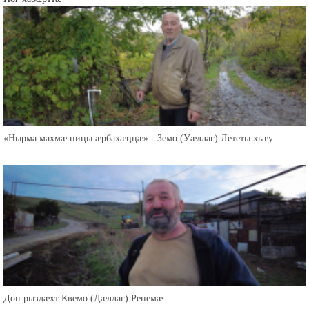
«Нырма махмæ ницы æрбахæццæ» - Земо (Уæллаг) Лететы хъæу
Дон рыздæхт Квемо (Дæллаг) Ренемæ