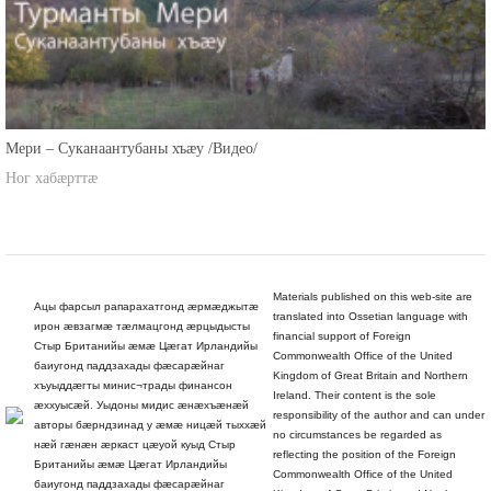
Мери – Суканаантубаны хъæу /Видео/
Ног хабæрттæ
Materials published on this web-site are
Ацы фарсыл рапарахатгонд æрмæджытæ
translated into Ossetian language with
ирон æвзагмæ тæлмацгонд æрцыдысты
financial support of Foreign
Стыр Британийы æмæ Цæгат Ирландийы
Commonwealth Office of the United
баиугонд паддзахады фæсарæйнаг
Kingdom of Great Britain and Northern
хъуыддæгты минис¬трады финансон
Ireland. Their content is the sole
æххуысæй. Уыдоны мидис æнæхъæнæй
responsibility of the author and can under
авторы бæрндзинад у æмæ ницæй тыххæй
no circumstances be regarded as
нæй гæнæн æркаст цæуой куыд Стыр
reflecting the position of the Foreign
Британийы æмæ Цæгат Ирландийы
Commonwealth Office of the United
баиугонд паддзахады фæсарæйнаг