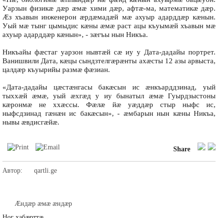
Уарзын физикæ дæр æмæ хими дæр, афтæ-ма, математикæ дæр.
Æз хъавын инженерон æрдæмадæй мæ ахуыр адарддæр кæнын.
Уый мæ тынг цымыдис кæны æмæ раст ацы къуымæй хъавын мæ
ахуыр адарддæр кæнын», - зæгъы нын Никъа.
Никъайы фæстаг уарзон нывтæй сæ иу у Дата-дадайы портрет.
Ванишвили Дата, кæцы сындзтелгæрæнты ахæсты 12 азы арвыста,
цалдæр къуырийы размæ фæзиан.
«Дата-дадайы цæстæнгасы бакæсын ис æнкъарддзинад, уый
тыххæй æмæ, уый æхгæд у иу бынатыл æмæ Гуырдзыстоны
кæронмæ не ххæссы. Фæлæ йæ уæддæр стыр ныфс ис,
ныфсдзинад гæнæн ис бакæсын», - æмбарын нын кæны Никъа,
нывы æвдисгæйæ.
Share
Автор:
qartli.ge
Æндæр æмæ æндæр
Ног хабæрттæ