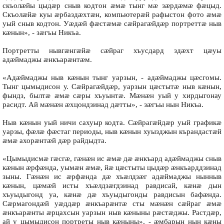
скъолæйы цыдæр сныв кодтон æмæ тынг мæ зæрдæмæ фæцыд.
Скъолæйæ куы æрбаздæхтæн, компьютерæй рафыстон фото æмæ
уый сныв кодтон. Уæдæй фæстæмæ сæйрагæйдæр портреттæ ныв
кæнын», - зæгъы Никъа.
Портретты нывгæнгæйæ сæйраг хъусдард здæхт цæуы
адæймаджы æнкъарæнтæм.
«Адæймаджы ныв кæнын тынг уарзын, - адæймаджы цæсгомы.
Тынг цымыдисон у. Сæйрагæйдæр, уарзын цæстытæ ныв кæнын,
фындз, былтæ æмæ сæры хъуынтæ. Мæнæн уый у хирдыгонау
расидт. Ай мæнæн æхцондзинад дæтты», - зæгъы нын Никъа.
Ныв кæнын уый ничи сахуыр кодта. Сæйрагæйдæр уый графикæ
уарзы, фæлæ фæстаг периоды, ныв кæнын хуызджын кърандастæй
æмæ ахорæнтæй дæр райдыдта.
«Цымыдисмæ гæсгæ, гæнæн ис æмæ дæ æнкъард адæймаджы сныв
кæнын æрфæнда, уымæн æмæ, йæ цæстыты цыдæр æнкъарддзинад
зыны. Гæнæн ис æрфæнда дæ хъæлдзæг адæймаджы нынныв
кæнын, цæмæй исты хъæлдзæгдзинад равдисай, кæнæ дын
хъуыдыгонд уа, кæнæ дæ хъуыдыгонды равдисын бафæнда.
Сæрмагондæй уæддæр æнкъарæнтæ сты мæнæн сæйраг æмæ
æнкъарæнты æрцахсын уарзын ныв кæныны рæстæджы. Растдæр,
ай у цымыдисон портреты ныв кæныны», - æмбарын нын кæны