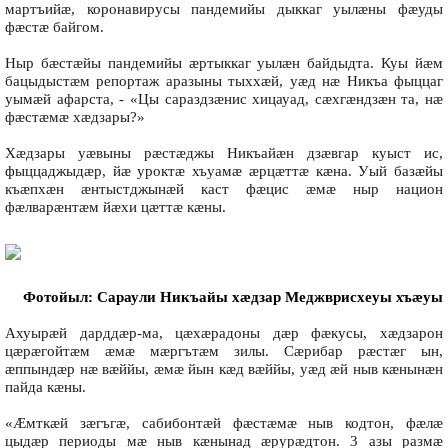
мартъийæ, коронавирусы пандемийы дыккаг уылæны фæуды
фæстæ байгом.
Ныр бæстæйы пандемийы æртыккаг уылæн байдыдта. Куы йæм
бацыдыстæм репортаж аразыны тыххæй, уæд нæ Никъа фыццаг
уымæй афарста, - «Цы сараздзæнис хицауад, сæхгæндзæн та, нæ
фæстæмæ хæдзары?»
Хæдзары уæвыны рæстæджы Никъайæн дзæвгар куыст ис,
фыццаджыдæр, йæ уроктæ хъуамæ æрцæттæ кæна. Уый базæйы
къæпхæн æнтыстджынæй каст фæцис æмæ ныр национ
фæлварæнтæм йæхи цæттæ кæны.
Фотойыл: Сараули Никъайы хæдзар Меджврисхеуы хъæуы
Ахуырæй дарддæр-ма, цæхæрадоны дæр фæкусы, хæдзарон
цæрæгойтæм æмæ мæргътæм зилы. Сæрибар рæстæг ын,
æппындæр нæ вæййы, æмæ йын кæд вæййы, уæд æй ныв кæнынæн
пайда кæны.
«Æмткæй зæгъгæ, сабибонтæй фæстæмæ ныв кодтон, фæлæ
цыдæр периоды мæ ныв кæнынад æрурæдтон. 3 азы размæ