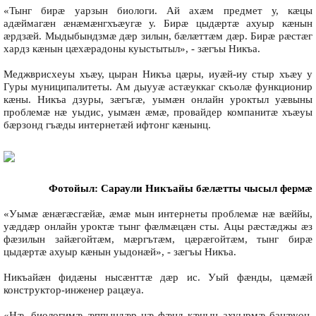
«Тынг бирæ уарзын биологи. Ай ахæм предмет у, кæцы
адæймагæн æнæмæнгхъæугæ у. Бирæ цыдæртæ ахуыр кæнын
æрдзæй. Мыдыбындзмæ дæр зилын, бæлæттæм дæр. Бирæ рæстæг
хардз кæнын цæхæрадоны куыстытыл», - зæгъы Никъа.
Меджврисхеуы хъæу, цыран Никъа цæры, иуæй-иу стыр хъæу у
Гуры муниципалитеты. Ам дыууæ астæуккаг скъолæ функционир
кæны. Никъа дзуры, зæгъгæ, уымæн онлайн уроктыл уæвыны
проблемæ нæ уыдис, уымæн æмæ, провайдер компанитæ хъæуы
бæрзонд гъæды интернетæй ифтонг кæнынц.
Фотойыл: Сараули Никъайы бæлæтты чысыл фермæ
«Уымæ æнæгæсгæйæ, æмæ мын интернеты проблемæ нæ вæййы,
уæддæр онлайн уроктæ тынг фæлмæцæн сты. Ацы рæстæджы æз
фæзилын зайæгойтæм, мæргътæм, цæрæгойтæм, тынг бирæ
цыдæртæ ахуыр кæнын уыдонæй», - зæгъы Никъа.
Никъайæн фидæны нысæнттæ дæр ис. Уый фæнды, цæмæй
конструктор-инженер рацæуа.
«Нæ, биологимæ æппындæр нæ фæнд кæнын ахуырмæ бацæуон.