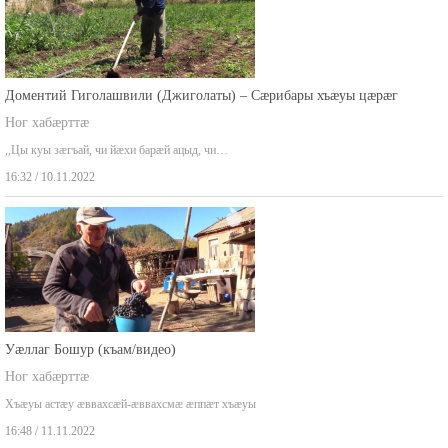
Доментий Гиголашвили (Джиголаты) – Сæрибары хъæуы цæрæг
Ног хабæрттæ
,,Цы куы зæгъай, чи йæхи барæй ацыд, чи…
16:32 / 10.11.2022
Уæллаг Бошур (къам/видео)
Ног хабæрттæ
Хъæуы астæу æввахсæй-æввахсмæ æппæт хъæуы
16:48 / 11.11.2022