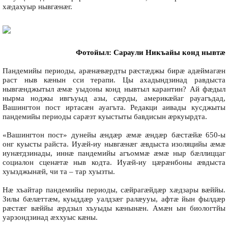
хæдахуыр нывгæнæг.
Фотойыл: Сараули Никъайы конд нывтæ
Пандемийы периоды, арæнæвæрдты рæстæджы бирæ адæймагæн
раст ныв кæнын сси терапи. Цы ахадындзинад равдыста
нывгæнджытыл æмæ уыдоны конд нывтыл карантин? Ай фæдыл
нырма ноджы ивгъуыд азы, сæрды, америкæйаг рауагъдад,
Вашингтон пост иртасæн ауагъта. Редакци аивады кусджыты
пандемийы периоды сарæзт куыстыты бавдисын æркуырдта.
«Вашингтон пост» дунейы æндæр æмæ æндæр бæстæйæ 650-ы
онг куысты райста. Иуæй-иу нывгæнæг æвдыста изоляцийы æмæ
иунæгдзинады, иннæ пандемийы агъоммæ æмæ ныр бæллиццаг
социалон сценæтæ ныв кодта. Иуæй-иу цæрæнбоны æвдыста
хуызджынæй, чи та – тар хуызты.
Нæ хъайтар пандемийы периоды, сæйрагæйдæр хæдзары вæййы.
Зилы бæлæттæм, куыддæр уалдзæг ралæууы, афтæ йын фылдæр
рæстæг вæййы æрдзыл хъуыды кæнынæн. Амæн ын биологтйы
уарзондзинад æххуыс кæны.