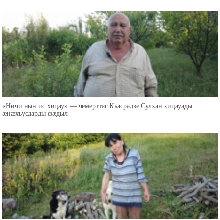
«Ничи нын ис хицау» — чемерттаг Къасрадзе Сулхан хицауады
æнæхъусдарды фæдыл