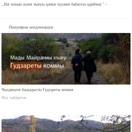
,,Нæ зонын ахæм хъæуы цæмæ хъуамæ бабæлла адæймаг.'' -
Популярон ногдзинæдтæ
Чызджытæ бацыдысты Гудзареты коммæ
Ног хабæрттæ