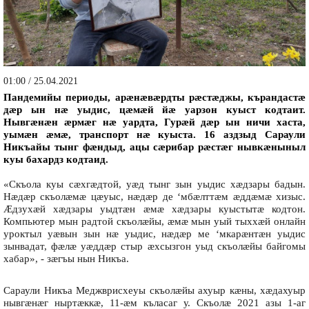
01:00 / 25.04.2021
Пандемийы периоды, арæнæвæрдты рæстæджы, кърандастæ
дæр ын нæ уыдис, цæмæй йæ уарзон куыст кодтаит.
Нывгæнæн æрмæг нæ уардта, Гурæй дæр ын ничи хаста,
уымæн æмæ, транспорт нæ куыста. 16 аздзыд Сараули
Никъайы тынг фæндыд, ацы сæрибар рæстæг нывкæныныл
куы бахардз кодтаид.
«Скъола куы сæхгæдтой, уæд тынг зын уыдис хæдзары бадын.
Нæдæр скъолæмæ цæуыс, нæдæр де ‘мбæлттæм æддæмæ хизыс.
Æдзухæй хæдзары уыдтæн æмæ хæдзары куыстытæ кодтон.
Компьютер мын радтой скъолæйы, æмæ мын уый тыххæй онлайн
уроктыл уæвын зын нæ уыдис, нæдæр ме ‘мкарæнтæн уыдис
зынвадат, фæлæ уæддæр стыр æхсызгон уыд скъолæйы байгомы
хабар», - зæгъы нын Никъа.
Сараули Никъа Меджврисхеуы скъолæйы ахуыр кæны, хæдахуыр
нывгæнæг ныртæккæ, 11-æм къласаг у. Скъолæ 2021 азы 1-аг