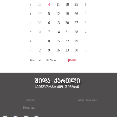
в
28
4
11
18
25
1
с
29
5
12
19
26
2
ч
30
6
13
20
27
3
п
31
7
14
21
28
4
с
1
8
15
22
29
5
в
2
9
16
23
30
6
Сæйраг
Мах тыххæй
Контакт