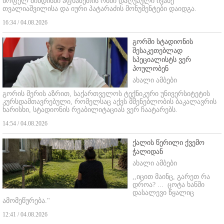
სოფელ შინდისში აფხაზეთის ომში დაღუპული ივანე
თვალიაშვილისა და იური პატარაძის მონუმენტები დაიდგა.
16:34 / 04.08.2026
გორში სტადიონის
შესაკეთებლად
სპეციალისტს ვერ
პოულობენ
ახალი ამბები
გორის მერის აზრით, საქართველოს ტექნიკური უნივერსიტეტის
კურსდამთავრებული, რომელსაც აქვს მშენებლობის ბაკალავრის
ხარისხი, სტადიონის რეაბილიტაციას ვერ ჩაატარებს.
14:54 / 04.08.2026
ქალის წერილი ქვემო
ჭალიდან
ახალი ამბები
,,იცით მაინც, გარეთ რა
დროა? ...
ცოტა ხანში
დასალევი წყალიც
ამომეწურება."
12:41 / 04.08.2026