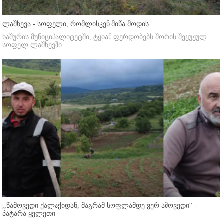
ლაშხევა - სოფელი, რომლისკენ მიწა მოდის
ხაშურის მუნიციპალიტეტში, ტყიან ფერდობებს შორის შეყუჟულ
სოფელ ლაშხევში
,,წამოვედი ქალაქიდან, მაგრამ სოფლამდე ვერ ამოვედი'' -
პატარა ყელეთი