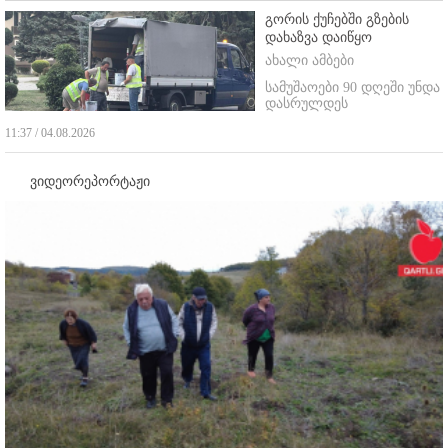
გორის ქუჩებში გზების
დახაზვა დაიწყო
ახალი ამბები
სამუშაოები 90 დღეში უნდა
დასრულდეს
11:37 / 04.08.2026
ვიდეორეპორტაჟი