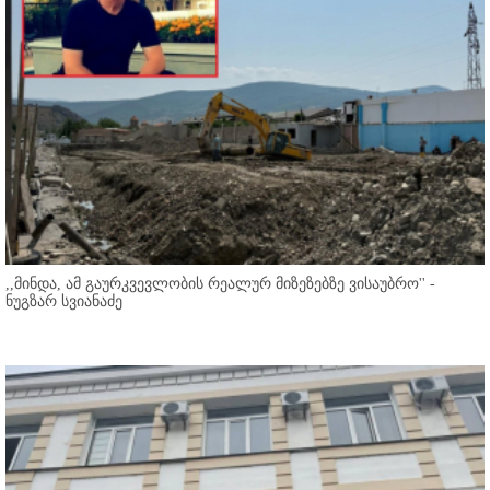
,,მინდა, ამ გაურკვევლობის რეალურ მიზეზებზე ვისაუბრო'' -
ნუგზარ სვიანაძე