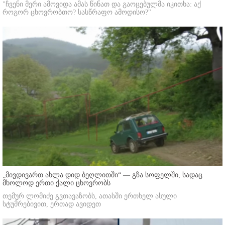
"ჩვენი მერი ამოვიდა ამას წინათ და გაოცებულმა იკითხა: აქ
როგორ ცხოვრობთო? სასწრაფო ამოდისო?"
„მივდივართ ახლა დიდ ბეღლითში“ — გზა სოფელში, სადაც
მხოლოდ ერთი ქალი ცხოვრობს
თემურ ლომიძე გვთავაზობს, ათასში ერთხელ ასული
სტუმრებივით, ერთად ავიდეთ