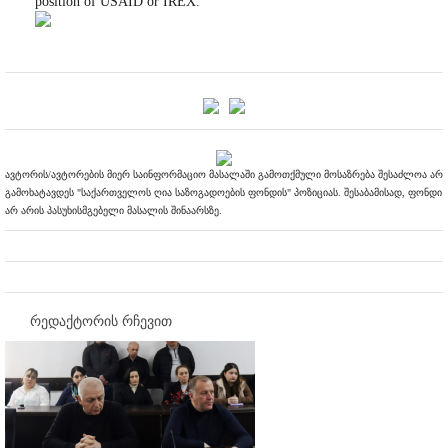
position of USAID or IREX.
ავტორის/ავტორების მიერ საინფორმაციო მასალაში გამოთქმული მოსაზრება შესაძლოა არ
გამოხატავდეს "საქართველოს ღია საზოგადოების ფონდის" პოზიციას. შესაბამისად, ფონდი
არ არის პასუხისმგებელი მასალის შინაარსზე.
რედაქტორის რჩევით