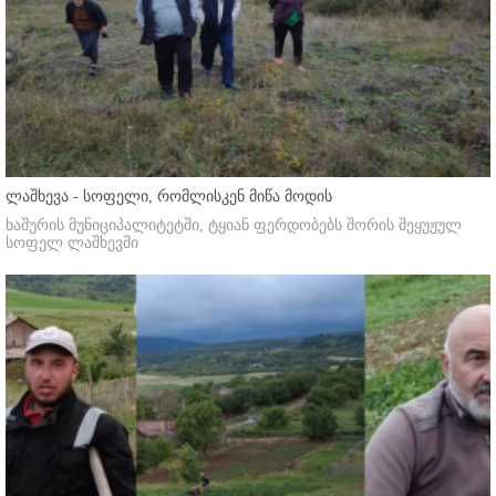
ლაშხევა - სოფელი, რომლისკენ მიწა მოდის
ხაშურის მუნიციპალიტეტში, ტყიან ფერდობებს შორის შეყუჟულ
სოფელ ლაშხევში