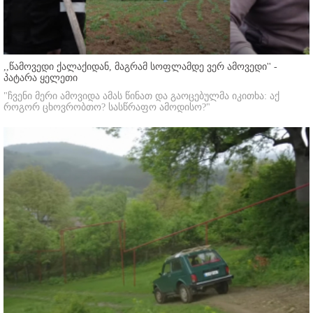
,,წამოვედი ქალაქიდან, მაგრამ სოფლამდე ვერ ამოვედი'' -
პატარა ყელეთი
"ჩვენი მერი ამოვიდა ამას წინათ და გაოცებულმა იკითხა: აქ
როგორ ცხოვრობთო? სასწრაფო ამოდისო?"