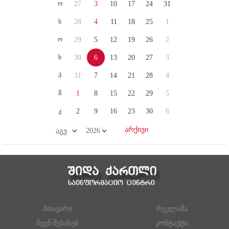
ო
27
3
10
17
24
31
ს
28
4
11
18
25
1
ო
29
5
12
19
26
2
ხ
30
6
13
20
27
3
პ
31
7
14
21
28
4
შ
1
8
15
22
29
5
კ
2
9
16
23
30
6
მთავარი
რეკლამა
ჩვენ შესახებ
კონტაქტი