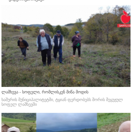
ლაშხევა - სოფელი, რომლისკენ მიწა მოდის
ხაშურის მუნიციპალიტეტში, ტყიან ფერდობებს შორის შეყუჟულ
სოფელ ლაშხევში