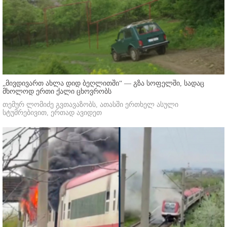
„მივდივართ ახლა დიდ ბეღლითში“ — გზა სოფელში, სადაც
მხოლოდ ერთი ქალი ცხოვრობს
თემურ ლომიძე გვთავაზობს, ათასში ერთხელ ასული
სტუმრებივით, ერთად ავიდეთ