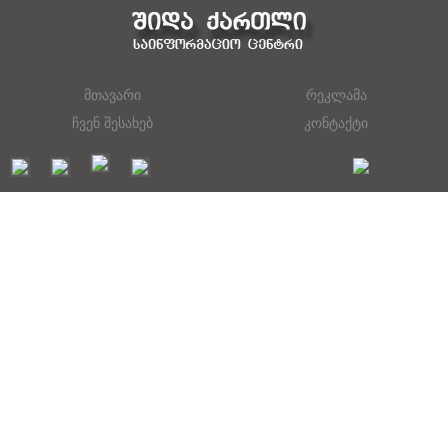
მთავარი
რეკლამა
ჩვენ შესახებ
კონტაქტი