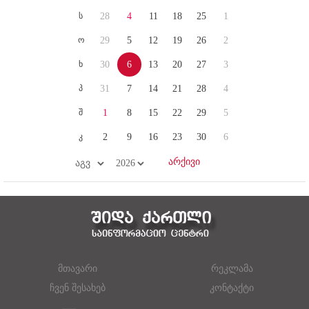
ს
28
4
11
18
25
1
ო
29
5
12
19
26
2
ხ
30
6
13
20
27
3
პ
31
7
14
21
28
4
შ
1
8
15
22
29
5
კ
2
9
16
23
30
6
მთავარი
რეკლამა
ჩვენ შესახებ
კონტაქტი