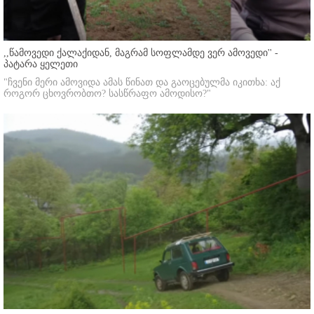
,,წამოვედი ქალაქიდან, მაგრამ სოფლამდე ვერ ამოვედი'' -
პატარა ყელეთი
"ჩვენი მერი ამოვიდა ამას წინათ და გაოცებულმა იკითხა: აქ
როგორ ცხოვრობთო? სასწრაფო ამოდისო?"