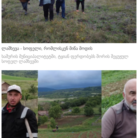
ლაშხევა - სოფელი, რომლისკენ მიწა მოდის
ხაშურის მუნიციპალიტეტში, ტყიან ფერდობებს შორის შეყუჟულ
სოფელ ლაშხევში