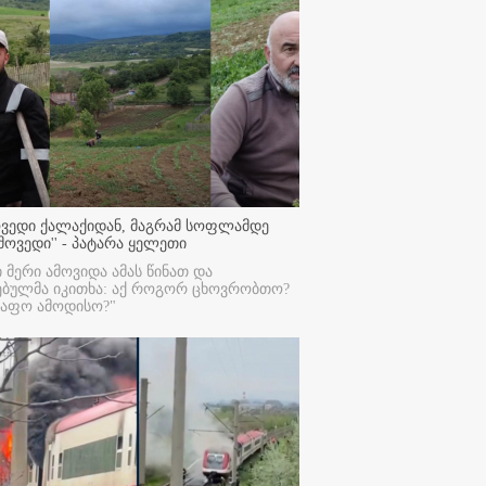
ოვედი ქალაქიდან, მაგრამ სოფლამდე
მოვედი'' - პატარა ყელეთი
ი მერი ამოვიდა ამას წინათ და
ებულმა იკითხა: აქ როგორ ცხოვრობთო?
რაფო ამოდისო?"