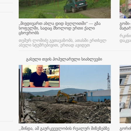
„მივდივართ ახლა დიდ ბეღლითში“ — გზა
გომი-
სოფელში, სადაც მხოლოდ ერთი ქალი
მატა
ცხოვრობს
რკინი
თემურ ლომიძე გვთავაზობს, ათასში ერთხელ
დაკვა
ასული სტუმრებივით, ერთად ავიდეთ
გასული თვის პოპულარული სიახლეები
,,მინდა, ამ გაურკვევლობის რეალურ მიზეზებზე
გორის