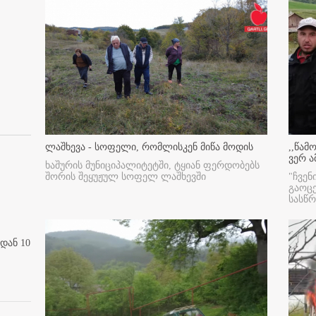
ლაშხევა - სოფელი, რომლისკენ მიწა მოდის
,,წამ
ვერ ა
ხაშურის მუნიციპალიტეტში, ტყიან ფერდობებს
შორის შეყუჟულ სოფელ ლაშხევში
"ჩვენ
გაოც
სასწ
დან 10