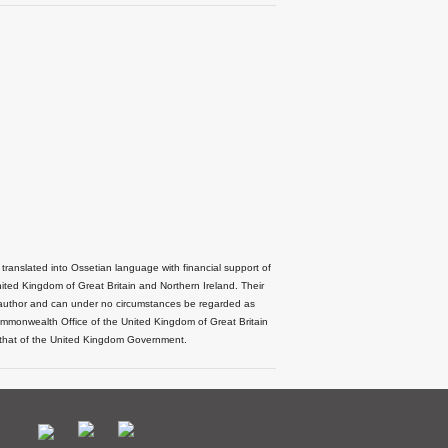
 translated into Ossetian language with financial support of
ted Kingdom of Great Britain and Northern Ireland. Their
he author and can under no circumstances be regarded as
Commonwealth Office of the United Kingdom of Great Britain
 that of the United Kingdom Government.