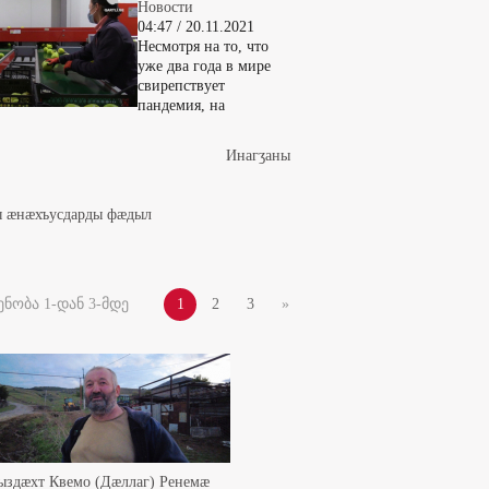
Новости
04:47 / 20.11.2021
Несмотря на то, что
уже два года в мире
свирепствует
пандемия, на
Инaгӡaны
ды æнæхъусдарды фæдыл
ნობა 1-დან 3-მდე
1
2
3
»
ыздæхт Квемо (Дæллаг) Ренемæ