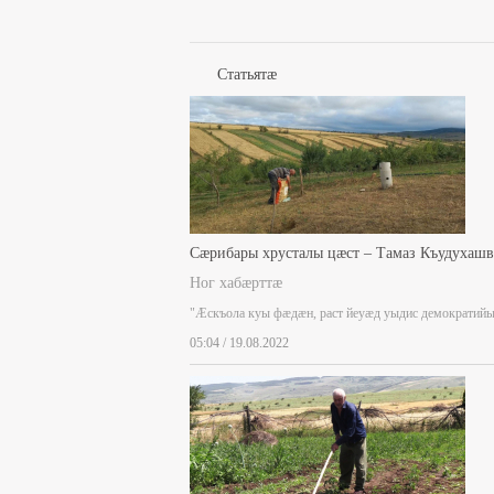
Статьятæ
Сæрибары хрусталы цæст – Тамаз Къудухаш
Ног хабæрттæ
"Æскъола куы фæдæн, раст йеуæд уыдис демократий
05:04 / 19.08.2022