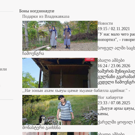
Боны ногдзинæдтæ
Подарки из Владикавказа
Новости
19:15 / 02.11.2021
"У нас мало чего рас
попортил", - говори
სოფელ ალში საც
ჩამოენგრა
ახალი ამბები
16:24 / 23.06.2026
вили
ხაშურის მუნიციპ
გულნაზი გვარამაძ
კედელი ჩამოენგრ
ы
,,Нæ зонын ахæм хъæуы цæмæ хъуамæ бабæлла адæймаг.'' -
Ног хабæрттæ
23:33 / 07.08.2025
,,Дыууæ архы цæуы
кæны,
ქარელში ყოფილ 
მონასტერი გაიხსნა
ახალი ამბები