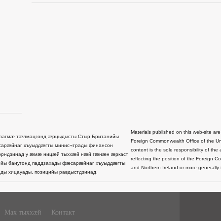
Materials published on this web-site are
загмæ тæлмацгонд æрцыдысты Стыр Британийы
Foreign Commonwealth Office of the Uni
сарæйнаг хъуыддæгты минис¬трады финансон
content is the sole responsibility of t
рндзинад у æмæ ницæй тыххæй нæй гæнæн æркаст
reflecting the position of the Foreign 
йы баиугонд паддзахады фæсарæйнаг хъуыддæгты
and Northern Ireland or more generally
ды хицауады, позицийы равдыстдзинад.
Мах тыххæй
Контакт