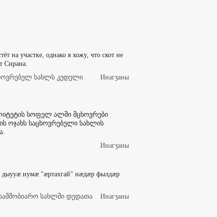
тёт на участке, однако я хожу, что скот не
т Сирана.
ხოვრებელ სახლს კედელი
Инaгӡaны
ალიტეტის სოფელ ალში მცხოვრები
ის ოჯახს საცხოვრებელი სახლის
ა.
Инaгӡaны
, дыууæ иумæ "æртахгай" нæдæр фылдæр
სამშობიარო სახლში დედათა
Инaгӡaны