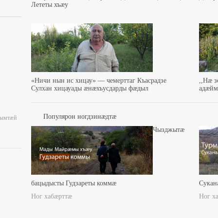
Лететы хъæу
«Ничи нын ис хицау» — чемерттаг Къасрадзе
,,Нæ 
Сулхан хицауады æнæхъусдарды фæдыл
адæйма
Популярон ногдзинæдтæ
уымтæй
Чызджытæ
бацыдысты Гудзареты коммæ
Сукан
Ног хабæрттæ
Ног х