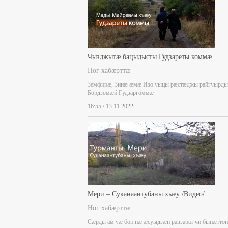
Чызджытæ бацыдысты Гудзареты коммæ
Ног хабæрттæ
Земфирæ, Зинæ æмæ Изо уыцы рæстæджы райгуырды
Бордзомæй Гудзаргоммæ
16:55 / 13.11.2022
Мери – Суканаантубаны хъæу /Видео/
Ног хабæрттæ
Сæрды ам уæ бон нæ æсуыдзæн равзарат чи бынæттон