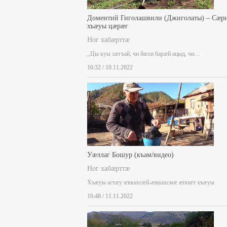
Доментий Гиголашвили (Джиголаты) – Сæр
хъæуы цæрæг
Ног хабæрттæ
,,Цы куы зæгъай, чи йæхи барæй ацыд, чи…
16:32 / 10.11.2022
Уæллаг Бошур (къам/видео)
Ног хабæрттæ
Хъæуы астæу æввахсæй-æввахсмæ æппæт хъæуы
16:48 / 11.11.2022