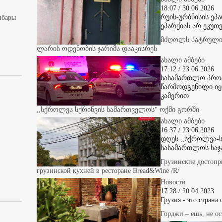
18:07 / 30.06.2026
რუის-ურბნისის ეპ
ибары
ეპარქიას არ ეკუთვ
მძღოლს პატრულის
ლარის ოდენობის ჯარიმა დააკისრეს
ახალი ამბები
17:12 / 23.06.2026
სასამართლო პროც
წარმოდგენილი იყ
კამერით
,,სქროლვა სქრინვის სამართველოს" ოქმი გორში
ახალი ამბები
16:37 / 23.06.2026
დღეს ,,სქროლვა-ს
სასამართლოს საჯ
Грузинские достопр
грузинской кухней в ресторане Bread&Wine /R/
Новости
17:28 / 20.04.2023
Грузия - это страна
Горджи – ешь, не ос