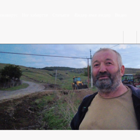
ронавирус
Ног хабæрттæ
Статьятæ
Æндæр æмæ æндæр
Видео