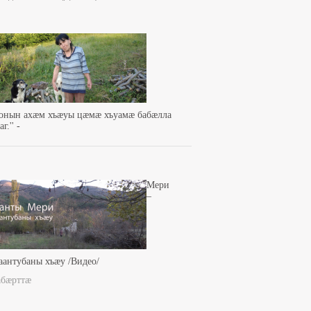
зонын ахæм хъæуы цæмæ хъуамæ бабæлла
г.'' -
Мери
–
аантубаны хъæу /Видео/
абæрттæ