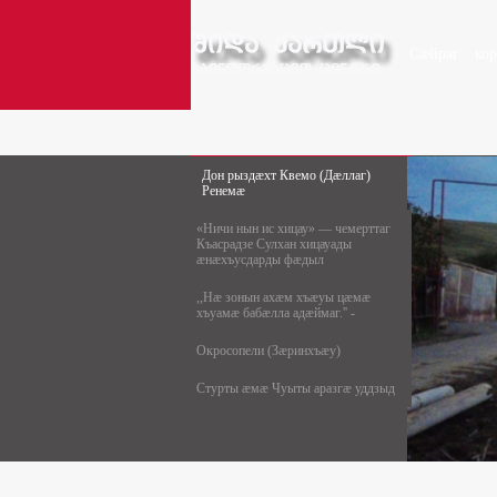
Сæйраг
ко
Дон рыздæхт Квемо (Дæллаг)
Ренемæ
«Ничи нын ис хицау» — чемерттаг
Къасрадзе Сулхан хицауады
æнæхъусдарды фæдыл
,,Нæ зонын ахæм хъæуы цæмæ
хъуамæ бабæлла адæймаг.'' -
Окросопели (Зæринхъæу)
Стурты æмæ Чуыты аразгæ уддзыд