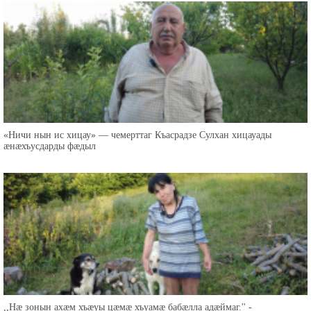
«Ничи нын ис хицау» — чемерттаг Къасрадзе Сулхан хицауады
æнæхъусдарды фæдыл