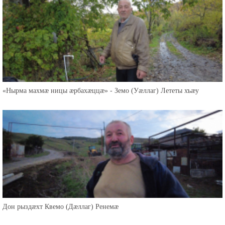
«Нырма махмæ ницы æрбахæццæ» - Земо (Уæллаг) Лететы хъæу
Дон рыздæхт Квемо (Дæллаг) Ренемæ