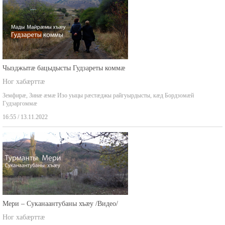
Чызджытæ бацыдысты Гудзареты коммæ
Ног хабæрттæ
Земфирæ, Зинæ æмæ Изо уыцы рæстæджы райгуырдысты, кæд Бордзомæй
Гудзаргоммæ
16:55 / 13.11.2022
Мери – Суканаантубаны хъæу /Видео/