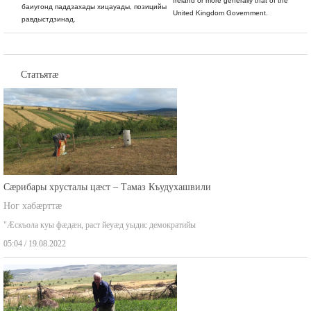
хъуыддæгты министрады æмæ, иумæйагæй,
Ireland or more generally that of the
баиугонд паддзахады хицауады, позицийы
United Kingdom Government.
равдыстдзинад.
Статьятæ
Сæрибары хрусталы цæст – Тамаз Къудухашвили
Ног хабæрттæ
"Æскъола куы фæдæн, раст йеуæд уыдис демократийы
05:04 / 19.08.2022