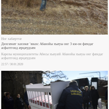
Ног хабæрттæ
Дихгæнæг хаххмæ ‘ввахс Абанойы хъæуы онг 3 км-он фæндаг
асфалтгонд æрцæудзæн
Карелы муниципалитеты Абисы хъæуæй Абанойы хъæуы онг фæндаг
асфалтгонд æрцæудзæн
22:57 / 30.01.2020