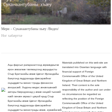
Мери – Суканаантубаны хъæу /Видео/
Ног хабæрттæ
Materials published on this web-site are
Ацы фарсыл рапарахатгонд æрмæджытæ
translated into Ossetian language with
ирон æвзагмæ тæлмацгонд æрцыдысты
financial support of Foreign
Стыр Британийы æмæ Цæгат Ирландийы
Commonwealth Office of the United
баиугонд паддзахады фæсарæйнаг
Kingdom of Great Britain and Northern
хъуыддæгты минис¬трады финансон
Ireland. Their content is the sole
æххуысæй. Уыдоны мидис æнæхъæнæй
responsibility of the author and can under
авторы бæрндзинад у æмæ ницæй тыххæй
no circumstances be regarded as
нæй гæнæн æркаст цæуой куыд Стыр
reflecting the position of the Foreign
Британийы æмæ Цæгат Ирландийы
Commonwealth Office of the United
баиугонд паддзахады фæсарæйнаг
Kingdom of Great Britain and Northern