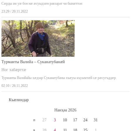
Ног хабæрттæ
Сæрды ам уæ бон нæ æсуыдзæн равзарат чи бынæттон
23:29 / 20.11.2022
Турманты Валийа – Суканатубанæй
Ног хабæрттæ
Турманты Валийайы хæдзар Суканатубаны хъæуы къуымтæй сæ рæсугъддæр
02:10 / 26.11.2022
Къæлиндар
Нaнҳәa 2026
п
27
3
10
17
24
31