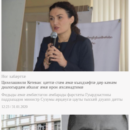
Ног хабæрттæ
Цихелашвили Кетеван: цæттæ стæм æмæ къахдзæфтæ дæр кæнæм
диалогырдæм абхазаг æмæ ирон æхсæнадтимæ
Фидыды æмæ æмбæстагон æмбарады фарстæты Гуырдзыстоны
паддзахадон министр Сухумы æрцæугæ цауты тыххæй дзуапп дæтты
12:23 / 31.01.2020