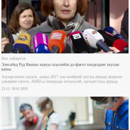
Ног хабæрттæ
Элисабед Руд Квешы хъæуы скъолæйæ дэ-факто хицауадæн хъусын
кæны
Ахуыргæнæн уагдон, кæцы 2017 азы ноябрæй æхгæд æрцыд аварион
уавæрмæ гæсгæ, АИШ-ы хицауады æххуысæй, цалцæггонд æрцыд
23:12 / 30.01.2020