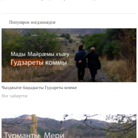
,,Нæ зонын ахæм хъæуы цæмæ хъуамæ бабæлла адæймаг.'' -
Популярон ногдзинæдтæ
Чызджытæ бацыдысты Гудзареты коммæ
Ног хабæрттæ