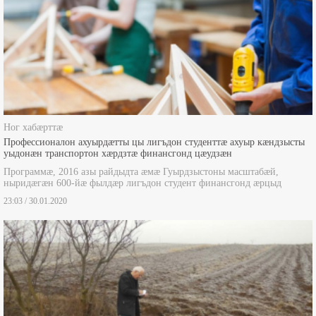
Ног хабæрттæ
Профессионалон ахуырдæтты цы лигъдон студенттæ ахуыр кæндзысты
уыдонæн транспортон хæрдзтæ финансгонд цæудзæн
Программæ, 2016 азы райдыдта æмæ Гуырдзыстоны масштабæй,
ныридæгæн 600-йæ фылдæр лигъдон студент финансгонд æрцыд
23:03 / 30.01.2020