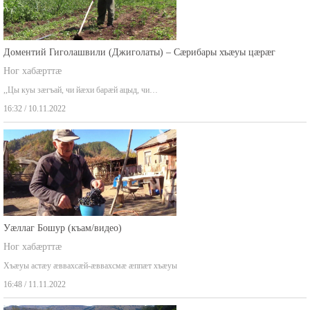
Доментий Гиголашвили (Джиголаты) – Сæрибары хъæуы цæрæг
Ног хабæрттæ
,,Цы куы зæгъай, чи йæхи барæй ацыд, чи…
16:32 / 10.11.2022
Уæллаг Бошур (къам/видео)
Ног хабæрттæ
Хъæуы астæу æввахсæй-æввахсмæ æппæт хъæуы
16:48 / 11.11.2022