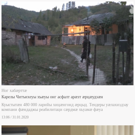
Боны ногдзинæдтæ
Ног хабæрттæ
Карелы Читъихеуы хъæуы онг асфалт арæзт æрцæудзæн
Куыстытæн 480 000 ларийы хицæнгонд æрцыд. Тендеры уæлахиздзау
компани фæндаджы реабилитаци сæрдмæ хъуамæ фæуа
13:06 / 31.01.2020