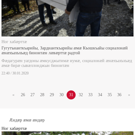
Ног хабæрттæ
Гугутъианткъарийы, Зардианткъарийы æмæ Къошкъайы социалонæй
æнæхъахъхъæд бинонтæн лæвæрттæ радтой
Фæдагурæн уагдоны æмкусджытимæ иумæ, социалонæй æнæхъахъхъæд
æмæ бирæ сывæллонджын бинонтæн
22:40 / 30.01.2020
«
26
27
28
29
30
31
32
33
34
35
36
»
Æндæр æмæ æндæр
Ног хабæрттæ