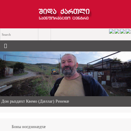
«Ничи нын ис хицау» — чемерттаг Къасрадзе Сулхан хицауады
æнæхъусдарды фæдыл