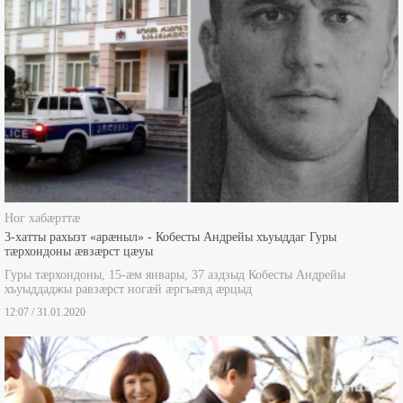
Ног хабæрттæ
3-хатты рахызт «арæныл» - Кобесты Андрейы хъуыддаг Гуры
тæрхондоны æвзæрст цæуы
Гуры тæрхондоны, 15-æм январы, 37 аздзыд Кобесты Андрейы
хъуыддаджы равзæрст ногæй æргъæвд æрцыд
12:07 / 31.01.2020