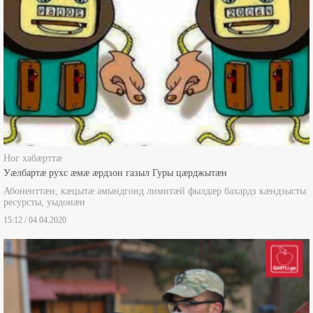
Ног хабæрттæ
Уæлбартæ рухс æмæ æрдзон газыл Гуры цæрджытæн
Абоненттæн, кæцытæ амындгонд лимитæй фылдæр бахардз кæндзысты
ресурсты, уыдонæн
15:12 / 04.04.2020