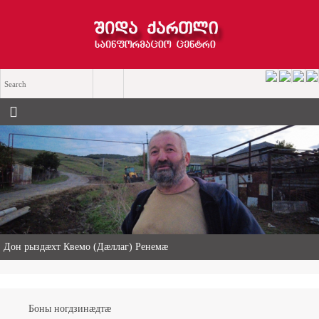
«Ничи нын ис хицау» — чемерттаг Къасрадзе Сулхан хицауады
æнæхъусдарды фæдыл