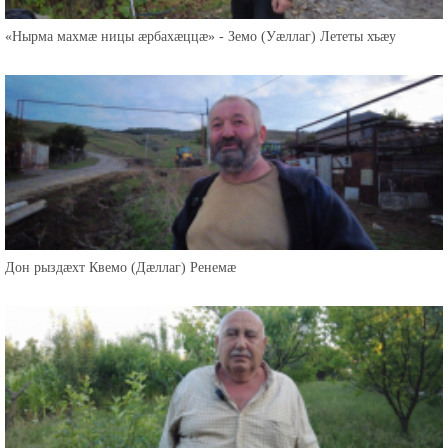
«Нырма махмæ ницы æрбахæццæ» - Земо (Уæллаг) Лететы хъæу
Дон рыздæхт Квемо (Дæллаг) Ренемæ