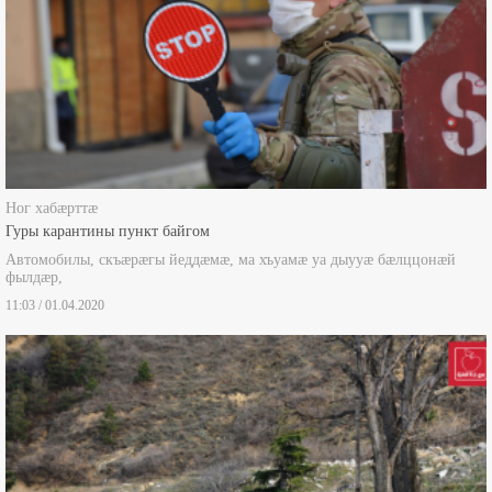
Ног хабæрттæ
Гуры карантины пункт байгом
Автомобилы, скъæрæгы йеддæмæ, ма хъуамæ уа дыууæ бæлццонæй
фылдæр,
11:03 / 01.04.2020