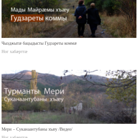
Чызджытæ бацыдысты Гудзареты коммæ
Ног хабæрттæ
Мери – Суканаантубаны хъæу /Видео/