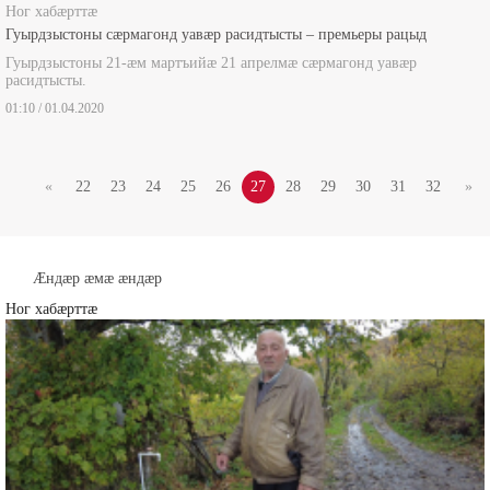
Ног хабæрттæ
Гуырдзыстоны сæрмагонд уавæр расидтысты – премьеры рацыд
Гуырдзыстоны 21-æм мартъийæ 21 апрелмæ сæрмагонд уавæр
расидтысты.
01:10 / 01.04.2020
«
22
23
24
25
26
27
28
29
30
31
32
»
Æндæр æмæ æндæр
Ног хабæрттæ