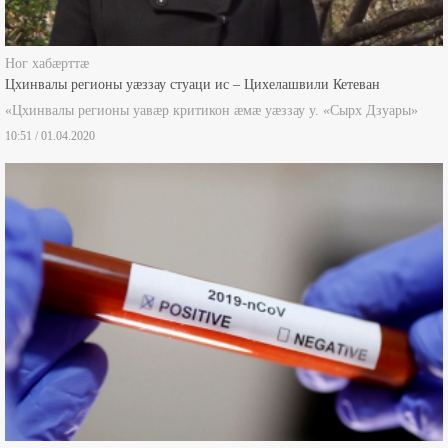
Ног хабæрттæ
Цхинвалы регионы уæззау стуаци ис – Цихелашвили Кетеван
«Цхинвалы регионы уавæр критикон æмæ уæззау у. «Сырх Дзуары»
10:51 / 01.04.2020