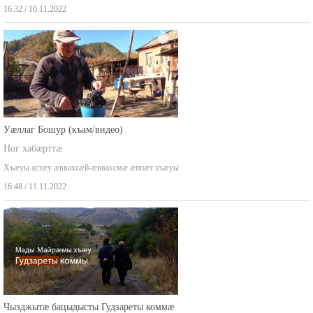
,,Цы куы зæгъай, чи йæхи барæй ацыд, чи…
16:32 / 10.11.2022
Уæллаг Бошур (къам/видео)
Ног хабæрттæ
Хъæуы астæу æввахсæй-æввахсмæ æппæт хъæуы
16:48 / 11.11.2022