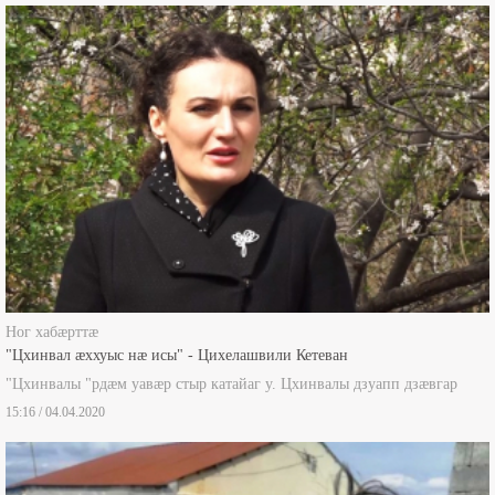
Боны ногдзинæдтæ
Ног хабæрттæ
"Цхинвал æххуыс нæ исы" - Цихелашвили Кетеван
"Цхинвалы "рдæм уавæр стыр катайаг у. Цхинвалы дзуапп дзæвгар
15:16 / 04.04.2020