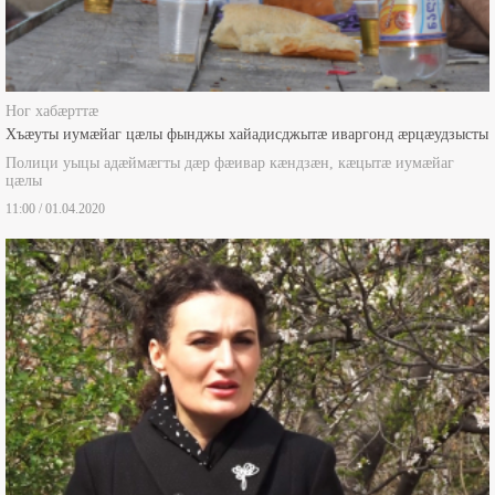
Ног хабæрттæ
Хъæуты иумæйаг цæлы фынджы хайадисджытæ иваргонд æрцæудзысты
Полици уыцы адæймæгты дæр фæивар кæндзæн, кæцытæ иумæйаг
цæлы
11:00 / 01.04.2020