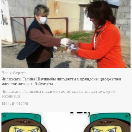
Ног хабæрттæ
Чилæхсаты Галина Шаушвебы лигъдæтты цæрæндоны цæрджытæн
маскæтæ лæварæн байуæрста
Чилæхсаты Галинæйы ныхасмæ гæсгæ, маскæты сцæттæ кодтой
ассоциаци
15:14 / 04.04.2020