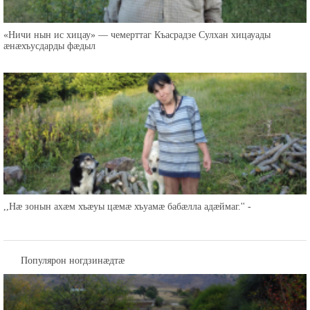
«Ничи нын ис хицау» — чемерттаг Къасрадзе Сулхан хицауады
æнæхъусдарды фæдыл
,,Нæ зонын ахæм хъæуы цæмæ хъуамæ бабæлла адæймаг.'' -
Популярон ногдзинæдтæ