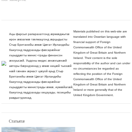
Ног хабæрттæ
Materials published on this web-site are
Ацы фарсыл рапарахатгонд æрмæджытæ
translated into Ossetian language with
ирон æвзагмæ тæлмацгонд æрцыдысты
financial support of Foreign
Стыр Британийы æмæ Цæгат Ирландийы
Commonwealth Office of the United
баиугонд паддзахады фæсарæйнаг
Kingdom of Great Britain and Northern
хъуыддæгты минис¬трады финансон
Ireland. Their content is the sole
æххуысæй. Уыдоны мидис æнæхъæнæй
responsibility of the author and can under
авторы бæрндзинад у æмæ ницæй тыххæй
no circumstances be regarded as
нæй гæнæн æркаст цæуой куыд Стыр
reflecting the position of the Foreign
Британийы æмæ Цæгат Ирландийы
Commonwealth Office of the United
баиугонд паддзахады фæсарæйнаг
Kingdom of Great Britain and Northern
хъуыддæгты министрады æмæ, иумæйагæй,
Ireland or more generally that of the
баиугонд паддзахады хицауады, позицийы
United Kingdom Government.
равдыстдзинад.
Статьятæ