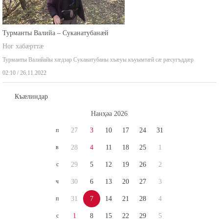
Турманты Валийа – Суканатубанæй
Ног хабæрттæ
Турманты Валийайы хæдзар Суканатубаны хъæуы къуымтæй сæ рæсугъддæр
02:10 / 26.11.2022
Къæлиндар
Нaнҳәa 2026
п
27
3
10
17
24
31
в
28
4
11
18
25
1
с
29
5
12
19
26
2
ч
30
6
13
20
27
3
п
31
7
14
21
28
4