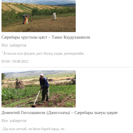
Сæрибары хрусталы цæст – Тамаз Къудухашвили
Ног хабæрттæ
"Æскъола куы фæдæн, раст йеуæд уыдис демократийы
05:04 / 19.08.2022
Доментий Гиголашвили (Джиголаты) – Сæрибары хъæуы цæрæг
Ног хабæрттæ