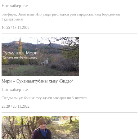
Чызджытæ бацыдысты Гудзареты коммæ
Ног хабæрттæ
Земфирæ, Зинæ æмæ Изо уыцы рæстæджы райгуырдысты, кæд Бордзомæй
Гудзаргоммæ
16:55 / 13.11.2022
Мери – Суканаантубаны хъæу /Видео/
Ног хабæрттæ
Сæрды ам уæ бон нæ æсуыдзæн равзарат чи бынæттон
23:29 / 20.11.2022