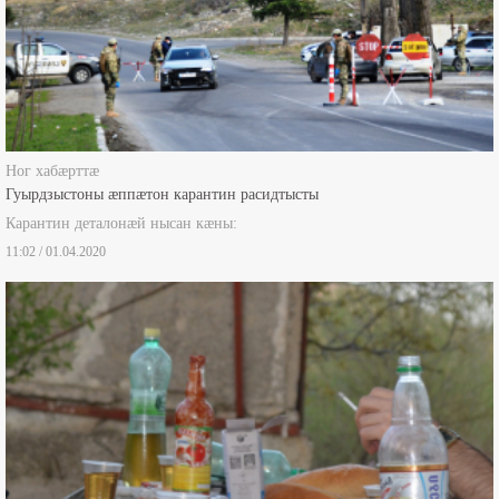
Ног хабæрттæ
Гуырдзыстоны æппæтон карантин расидтысты
Карантин деталонæй нысан кæны:
11:02 / 01.04.2020