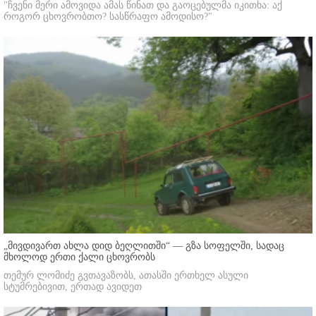
"ჩვენი მერი ამოვიდა ამას წინათ და გაოცებულმა იკითხა: აქ
როგორ ცხოვრობთო? სასწრაფო ამოდისო?"
„მივდივართ ახლა დიდ ბეღლითში“ — გზა სოფელში, სადაც
მხოლოდ ერთი ქალი ცხოვრობს
თემურ ლომიძე გვთავაზობს, ათასში ერთხელ ასული
სტუმრებივით, ერთად ავიდეთ