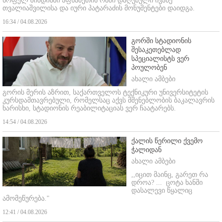
სოფელ შინდისში აფხაზეთის ომში დაღუპული ივანე
თვალიაშვილისა და იური პატარაძის მონუმენტები დაიდგა.
16:34 / 04.08.2026
გორში სტადიონის
შესაკეთებლად
სპეციალისტს ვერ
პოულობენ
ახალი ამბები
გორის მერის აზრით, საქართველოს ტექნიკური უნივერსიტეტის
კურსდამთავრებული, რომელსაც აქვს მშენებლობის ბაკალავრის
ხარისხი, სტადიონის რეაბილიტაციას ვერ ჩაატარებს.
14:54 / 04.08.2026
ქალის წერილი ქვემო
ჭალიდან
ახალი ამბები
,,იცით მაინც, გარეთ რა
დროა? ...
ცოტა ხანში
დასალევი წყალიც
ამომეწურება."
12:41 / 04.08.2026