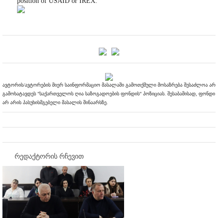
position of USAID or IREX.
ავტორის/ავტორების მიერ საინფორმაციო მასალაში გამოთქმული მოსაზრება შესაძლოა არ
გამოხატავდეს "საქართველოს ღია საზოგადოების ფონდის" პოზიციას. შესაბამისად, ფონდი
არ არის პასუხისმგებელი მასალის შინაარსზე.
რედაქტორის რჩევით