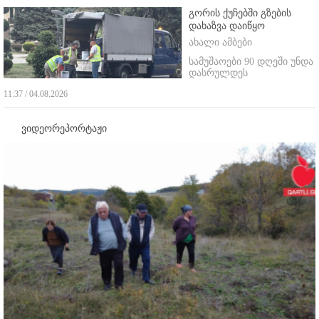
გორის ქუჩებში გზების
დახაზვა დაიწყო
ახალი ამბები
სამუშაოები 90 დღეში უნდა
დასრულდეს
11:37 / 04.08.2026
ვიდეორეპორტაჟი