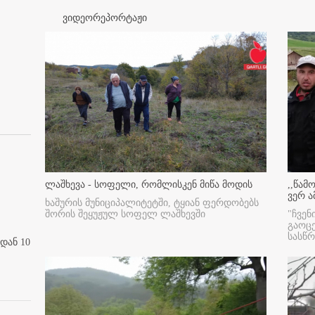
ვიდეორეპორტაჟი
ლაშხევა - სოფელი, რომლისკენ მიწა მოდის
,,წამ
ვერ ა
ხაშურის მუნიციპალიტეტში, ტყიან ფერდობებს
შორის შეყუჟულ სოფელ ლაშხევში
"ჩვენ
გაოც
სასწ
დან 10