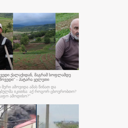
ოვედი ქალაქიდან, მაგრამ სოფლამდე
მოვედი'' - პატარა ყელეთი
ი მერი ამოვიდა ამას წინათ და
ებულმა იკითხა: აქ როგორ ცხოვრობთო?
რაფო ამოდისო?"