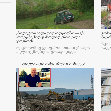
„მივდივართ ახლა დიდ ბეღლითში“ — გზა
გომი-
სოფელში, სადაც მხოლოდ ერთი ქალი
მატა
ცხოვრობს
რკინი
თემურ ლომიძე გვთავაზობს, ათასში ერთხელ
დაკვა
ასული სტუმრებივით, ერთად ავიდეთ
გასული თვის პოპულარული სიახლეები