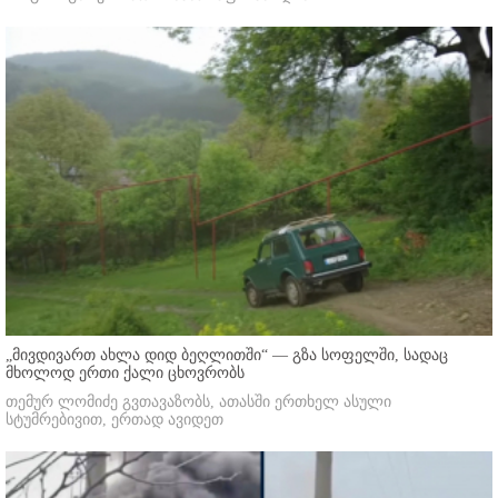
„მივდივართ ახლა დიდ ბეღლითში“ — გზა სოფელში, სადაც
მხოლოდ ერთი ქალი ცხოვრობს
თემურ ლომიძე გვთავაზობს, ათასში ერთხელ ასული
სტუმრებივით, ერთად ავიდეთ