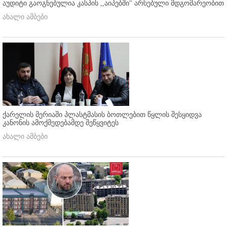
აუდიტი გაოგნებულია კასპის ,,აიპებში'' არსებული მდგომარეობით
ახალი ამბები
ქარელის მერიაში პლასტმასის ბოთლებით წყლის შესყიდვა
კანონის ამოქმედებამდე შეწყვიტეს
ახალი ამბები