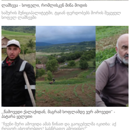
ლაშხევა - სოფელი, რომლისკენ მიწა მოდის
ხაშურის მუნიციპალიტეტში, ტყიან ფერდობებს შორის შეყუჟულ
სოფელ ლაშხევში
,,წამოვედი ქალაქიდან, მაგრამ სოფლამდე ვერ ამოვედი'' -
პატარა ყელეთი
"ჩვენი მერი ამოვიდა ამას წინათ და გაოცებულმა იკითხა: აქ
როგორ ცხოვრობთო? სასწრაფო ამოდისო?"