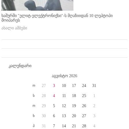
ხაშურში "ელიტ-ელექტრონიქსი"-ს მღაზიიდან 10 ლეპტოპი
მოიპარეს
ახალი ამბები
კალენდარი
აგვისტო 2026
ო
27
3
10
17
24
31
ს
28
4
11
18
25
1
ო
29
5
12
19
26
2
ხ
30
6
13
20
27
3
პ
31
7
14
21
28
4