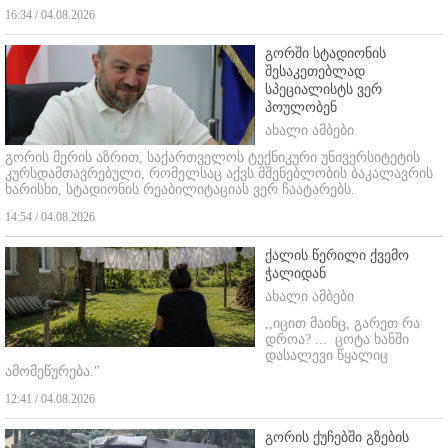
16:34 / 04.08.2026
გორში სტადიონის
შესაკეთებლად
სპეციალისტს ვერ
პოულობენ
ახალი ამბები
გორის მერის აზრით, საქართველოს ტექნიკური უნივერსიტეტის
კურსდამთავრებული, რომელსაც აქვს მშენებლობის ბაკალავრის
ხარისხი, სტადიონის რეაბილიტაციას ვერ ჩაატარებს.
14:54 / 04.08.2026
ქალის წერილი ქვემო
ჭალიდან
ახალი ამბები
,,იცით მაინც, გარეთ რა
დროა? ...
ცოტა ხანში
დასალევი წყალიც
ამომეწურება."
12:41 / 04.08.2026
გორის ქუჩებში გზების