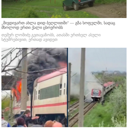
„მივდივართ ახლა დიდ ბეღლითში“ — გზა სოფელში, სადაც
მხოლოდ ერთი ქალი ცხოვრობს
თემურ ლომიძე გვთავაზობს, ათასში ერთხელ ასული
სტუმრებივით, ერთად ავიდეთ