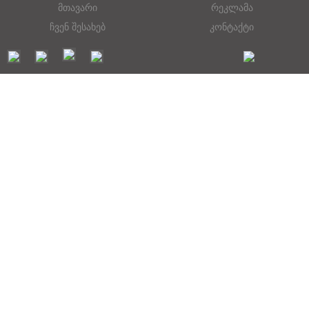
მთავარი
რეკლამა
ჩვენ შესახებ
კონტაქტი