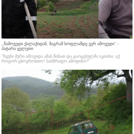
,,წამოვედი ქალაქიდან, მაგრამ სოფლამდე ვერ ამოვედი'' -
პატარა ყელეთი
"ჩვენი მერი ამოვიდა ამას წინათ და გაოცებულმა იკითხა: აქ
როგორ ცხოვრობთო? სასწრაფო ამოდისო?"