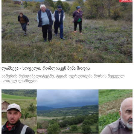
ლაშხევა - სოფელი, რომლისკენ მიწა მოდის
ხაშურის მუნიციპალიტეტში, ტყიან ფერდობებს შორის შეყუჟულ
სოფელ ლაშხევში