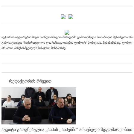
ავტორის/ავტორების მიერ საინფორმაციო მასალაში გამოთქმული მოსაზრება შესაძლოა არ
გამოხატავდეს "საქართველოს ღია საზოგადოების ფონდის" პოზიციას. შესაბამისად, ფონდი
არ არის პასუხისმგებელი მასალის შინაარსზე.
რედაქტორის რჩევით
აუდიტი გაოგნებულია კასპის ,,აიპებში'' არსებული მდგომარეობით