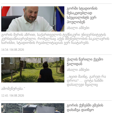
გორში სტადიონის
შესაკეთებლად
სპეციალისტს ვერ
პოულობენ
ახალი ამბები
გორის მერის აზრით, საქართველოს ტექნიკური უნივერსიტეტის
კურსდამთავრებული, რომელსაც აქვს მშენებლობის ბაკალავრის
ხარისხი, სტადიონის რეაბილიტაციას ვერ ჩაატარებს.
14:54 / 04.08.2026
ქალის წერილი ქვემო
ჭალიდან
ახალი ამბები
,,იცით მაინც, გარეთ რა
დროა? ...
ცოტა ხანში
დასალევი წყალიც
ამომეწურება."
12:41 / 04.08.2026
გორის ქუჩებში გზების
დახაზვა დაიწყო