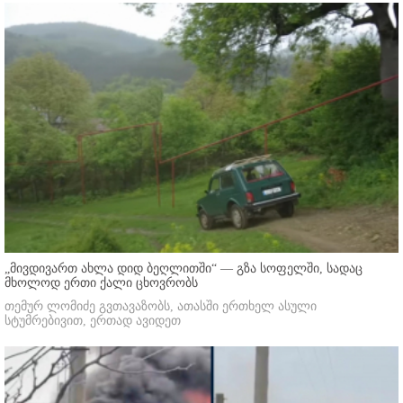
„მივდივართ ახლა დიდ ბეღლითში“ — გზა სოფელში, სადაც
მხოლოდ ერთი ქალი ცხოვრობს
თემურ ლომიძე გვთავაზობს, ათასში ერთხელ ასული
სტუმრებივით, ერთად ავიდეთ