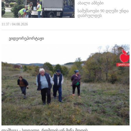
ახალი ამბები
სამუშაოები 90 დღეში უნდა
დასრულდეს
11:37 / 04.08.2026
ვიდეორეპორტაჟი
ლაშხევა - სოფელი, რომლისკენ მიწა მოდის