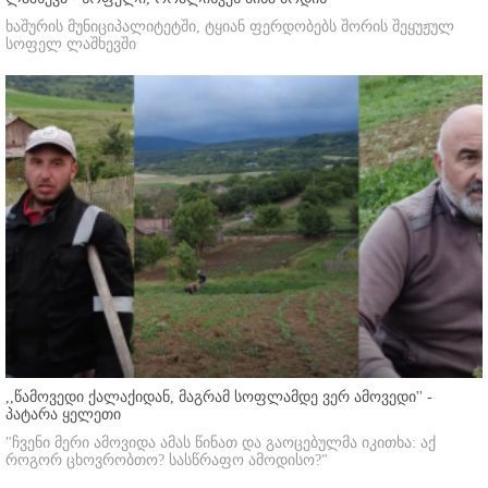
ხაშურის მუნიციპალიტეტში, ტყიან ფერდობებს შორის შეყუჟულ
სოფელ ლაშხევში
,,წამოვედი ქალაქიდან, მაგრამ სოფლამდე ვერ ამოვედი'' -
პატარა ყელეთი
"ჩვენი მერი ამოვიდა ამას წინათ და გაოცებულმა იკითხა: აქ
როგორ ცხოვრობთო? სასწრაფო ამოდისო?"