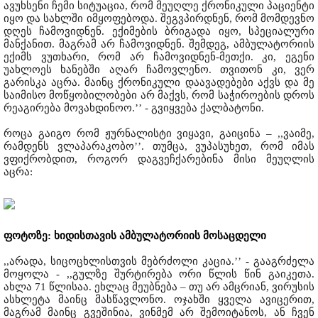
ავუხსენი ჩემი სიტუაცია, რომ მეუღლე ქრონიკული პაციენტი
იყო და სახლში იმყოფებოდა. შეგვპირდნენ, რომ მომდევნო
დღეს ჩამოვიდნენ. ექიმების ბრიგადა იყო, სპეციალური
მანქანით. მაგრამ არ ჩამოვიდნენ. შემდეგ, ამბულატორიის
ექიმს ვუთხარი, რომ არ ჩამოვიდნენ-მეთქი. კი, ეგენი
უახლოეს ხანებში აღარ ჩამოვლენო. თვითონ კი, ვერ
გარისკა აცრა. მაინც ქრონიკული დაავადებები აქვს და მე
საიმისო მოწყობილობები არ მაქვს, რომ საჭიროების დროს
რეაგირება მოვახდინოო.’’ - გვიყვება ქალბატონი.
როცა გაიგო რომ ჟურნალისტი ვიყავი, გაიცინა – ,,ვაიმე,
რამდენს ვლაპარაკობო’’. თუმცა, ვუპასუხეთ, რომ იმას
ვფიქრობდით, როგორ დაგვეჩქარებინა მისი მეუღლის
აცრა:
ფოტოზე: ხიდისთავის ამბულატორიის მოსაცდელი
,,არადა, სიცოცხლისთვის მებრძოლი კაცია.’’ - გააგრძელა
მოყოლა - ,,გულზე შურტირება ორი წლის წინ გაიკეთა.
ახლა 71 წლისაა. ეხლაც მეუბნება – თუ არ ამცრიან, ვირუსის
ასხლეტა მაინც მასწავლონო. ოჯახში ყველა ავიცერით,
მაგრამ მაინც გვეშინია, ვინმემ არ შემოიტანოს, ან ჩვენ