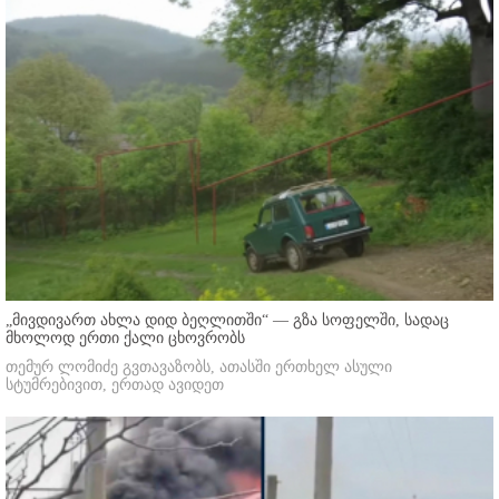
„მივდივართ ახლა დიდ ბეღლითში“ — გზა სოფელში, სადაც
მხოლოდ ერთი ქალი ცხოვრობს
თემურ ლომიძე გვთავაზობს, ათასში ერთხელ ასული
სტუმრებივით, ერთად ავიდეთ