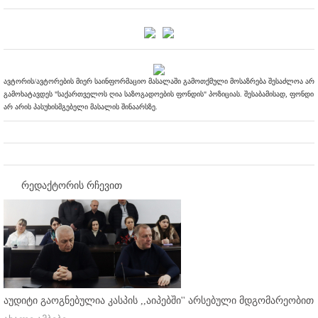
ავტორის/ავტორების მიერ საინფორმაციო მასალაში გამოთქმული მოსაზრება შესაძლოა არ
გამოხატავდეს "საქართველოს ღია საზოგადოების ფონდის" პოზიციას. შესაბამისად, ფონდი
არ არის პასუხისმგებელი მასალის შინაარსზე.
რედაქტორის რჩევით
აუდიტი გაოგნებულია კასპის ,,აიპებში'' არსებული მდგომარეობით