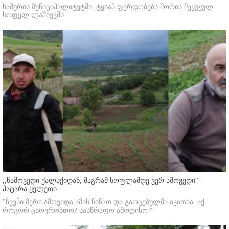
ხაშურის მუნიციპალიტეტში, ტყიან ფერდობებს შორის შეყუჟულ
სოფელ ლაშხევში
,,წამოვედი ქალაქიდან, მაგრამ სოფლამდე ვერ ამოვედი'' -
პატარა ყელეთი
"ჩვენი მერი ამოვიდა ამას წინათ და გაოცებულმა იკითხა: აქ
როგორ ცხოვრობთო? სასწრაფო ამოდისო?"