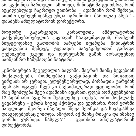
არ გვქონდა ჩართული. სწორედ, მინისტრმა გვითხრა, რომ
აუცილებლად ჩაერთეთ გათბობა – ადამიანი რომ შემოვა,
სითბო დერეფნიდანვე უნდა იგრძნოსო. მართლაც ასეა.’ -
დასძენს ამბულატორიის დირექტორი.
როგორც გავარკვიეთ, კარალეთის ამბულატორია
დაქვემდებარებულია ტყვიავის საავადმყოფოს, რომლის
ბიუჯეტიდანაც გათბობის ხარჯები იფარება. მინისტრის
დავალების შემდეგ, ტყვიავის საავადმყოფომ გამოყო
ტექნიკური ჯგუფი და დერეფანში გაზის აღსადგენად
საინჟინრო სამუშაოები ჩაატარა.
,,ცნობიერება შეცვლილია ხალხში, მაგრამ მაინც ხვდებიან
მოქალაქეები, რომლებსაც ვაქცინაციის და ზოგადად
ვირუსის არ ჯერავთ. ელემენტარულად, პირბადის ტარების
წესს არ იცავენ. ჩვენ კი მაქსიმალურად ვცდილობთ, რომ
რაც შეიძლება მეტი ადამიანი ავცრათ. დღეს ხომ გეუბნებით
12 ადამიანი ავცერით შუადღემდე. თუმცა, ორი მოქალაქე
გავაბრუნე – ერთს სიცხე ჰქონდა და ვუთხარი, რომ გორში
წასულიყო. მეორეს მაღალი წნევა ჰქონდა და სხვადასხვა
დაავადებებსაც უჩიოდა. ამიტომ, აქ მაინც რისკია და იმასაც
გორში ვურჩიეთ წასვლა’’ - გვითხრა ამბულატორიის
დირექტორმა.