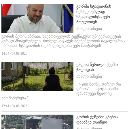
გორში სტადიონის
შესაკეთებლად
სპეციალისტს ვერ
პოულობენ
ახალი ამბები
გორის მერის აზრით, საქართველოს ტექნიკური უნივერსიტეტის
კურსდამთავრებული, რომელსაც აქვს მშენებლობის ბაკალავრის
ხარისხი, სტადიონის რეაბილიტაციას ვერ ჩაატარებს.
14:54 / 04.08.2026
ქალის წერილი ქვემო
ჭალიდან
ახალი ამბები
,,იცით მაინც, გარეთ რა
დროა? ...
ცოტა ხანში
დასალევი წყალიც
ამომეწურება."
12:41 / 04.08.2026
გორის ქუჩებში გზების
დახაზვა დაიწყო
ახალი ამბები