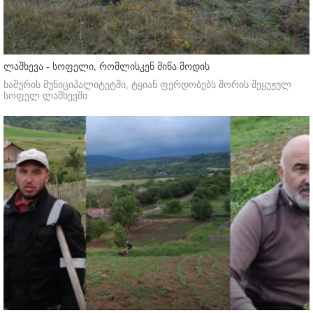
ლაშხევა - სოფელი, რომლისკენ მიწა მოდის
ხაშურის მუნიციპალიტეტში, ტყიან ფერდობებს შორის შეყუჟულ
სოფელ ლაშხევში