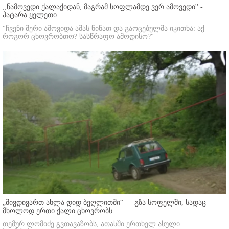
,,წამოვედი ქალაქიდან, მაგრამ სოფლამდე ვერ ამოვედი'' -
პატარა ყელეთი
"ჩვენი მერი ამოვიდა ამას წინათ და გაოცებულმა იკითხა: აქ
როგორ ცხოვრობთო? სასწრაფო ამოდისო?"
„მივდივართ ახლა დიდ ბეღლითში“ — გზა სოფელში, სადაც
მხოლოდ ერთი ქალი ცხოვრობს
თემურ ლომიძე გვთავაზობს, ათასში ერთხელ ასული