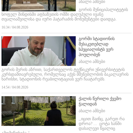
ახალი ამბები
გორის მუნიციპალიტეტის
სოფელ შინდისში აფხაზეთის ომში დაღუპული ივანე
თვალიაშვილისა და იური პატარაძის მონუმენტები დაიდგა.
16:34 / 04.08.2026
გორში სტადიონის
შესაკეთებლად
სპეციალისტს ვერ
პოულობენ
ახალი ამბები
გორის მერის აზრით, საქართველოს ტექნიკური უნივერსიტეტის
კურსდამთავრებული, რომელსაც აქვს მშენებლობის ბაკალავრის
ხარისხი, სტადიონის რეაბილიტაციას ვერ ჩაატარებს.
14:54 / 04.08.2026
ქალის წერილი ქვემო
ჭალიდან
ახალი ამბები
,,იცით მაინც, გარეთ რა
დროა? ...
ცოტა ხანში
დასალევი წყალიც