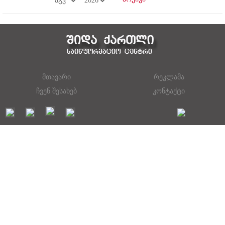
მთავარი
რეკლამა
ჩვენ შესახებ
კონტაქტი