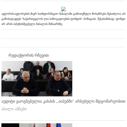
ავტორის/ავტორების მიერ საინფორმაციო მასალაში გამოთქმული მოსაზრება შესაძლოა არ
გამოხატავდეს "საქართველოს ღია საზოგადოების ფონდის" პოზიციას. შესაბამისად, ფონდი
არ არის პასუხისმგებელი მასალის შინაარსზე.
რედაქტორის რჩევით
აუდიტი გაოგნებულია კასპის ,,აიპებში'' არსებული მდგომარეობით
ახალი ამბები