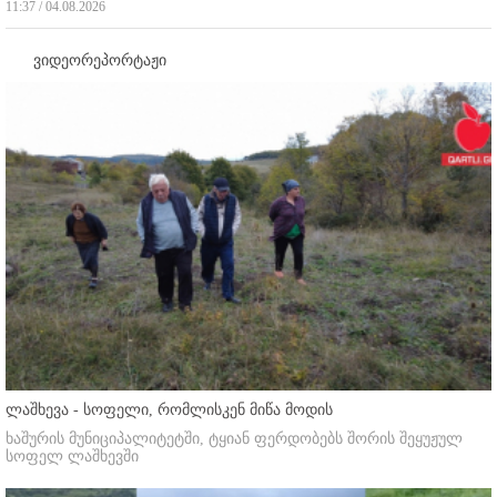
11:37 / 04.08.2026
ვიდეორეპორტაჟი
ლაშხევა - სოფელი, რომლისკენ მიწა მოდის
ხაშურის მუნიციპალიტეტში, ტყიან ფერდობებს შორის შეყუჟულ
სოფელ ლაშხევში