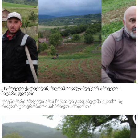
,,წამოვედი ქალაქიდან, მაგრამ სოფლამდე ვერ ამოვედი'' -
პატარა ყელეთი
"ჩვენი მერი ამოვიდა ამას წინათ და გაოცებულმა იკითხა: აქ
როგორ ცხოვრობთო? სასწრაფო ამოდისო?"