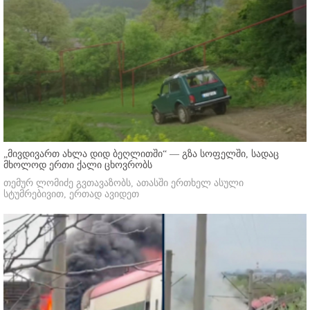
„მივდივართ ახლა დიდ ბეღლითში“ — გზა სოფელში, სადაც
მხოლოდ ერთი ქალი ცხოვრობს
თემურ ლომიძე გვთავაზობს, ათასში ერთხელ ასული
სტუმრებივით, ერთად ავიდეთ