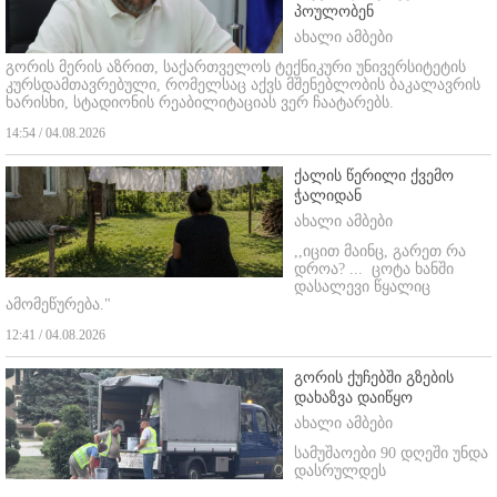
პოულობენ
ახალი ამბები
გორის მერის აზრით, საქართველოს ტექნიკური უნივერსიტეტის
კურსდამთავრებული, რომელსაც აქვს მშენებლობის ბაკალავრის
ხარისხი, სტადიონის რეაბილიტაციას ვერ ჩაატარებს.
14:54 / 04.08.2026
ქალის წერილი ქვემო
ჭალიდან
ახალი ამბები
,,იცით მაინც, გარეთ რა
დროა? ...
ცოტა ხანში
დასალევი წყალიც
ამომეწურება."
12:41 / 04.08.2026
გორის ქუჩებში გზების
დახაზვა დაიწყო
ახალი ამბები
სამუშაოები 90 დღეში უნდა
დასრულდეს