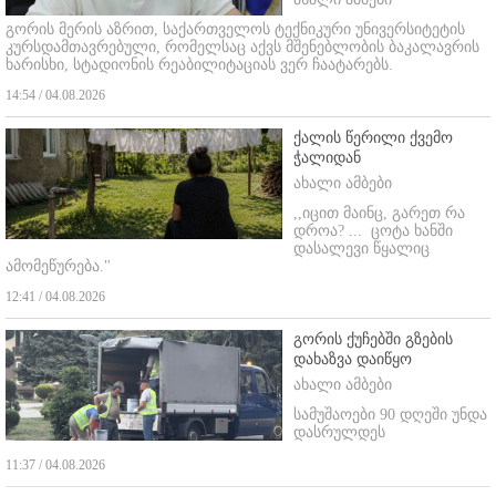
გორის მერის აზრით, საქართველოს ტექნიკური უნივერსიტეტის
კურსდამთავრებული, რომელსაც აქვს მშენებლობის ბაკალავრის
ხარისხი, სტადიონის რეაბილიტაციას ვერ ჩაატარებს.
14:54 / 04.08.2026
ქალის წერილი ქვემო
ჭალიდან
ახალი ამბები
,,იცით მაინც, გარეთ რა
დროა? ...
ცოტა ხანში
დასალევი წყალიც
ამომეწურება."
12:41 / 04.08.2026
გორის ქუჩებში გზების
დახაზვა დაიწყო
ახალი ამბები
სამუშაოები 90 დღეში უნდა
დასრულდეს
11:37 / 04.08.2026