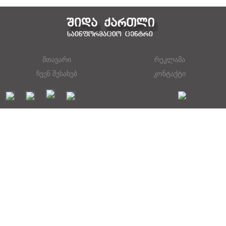
მთავარი
რეკლამა
ჩვენ შესახებ
კონტაქტი