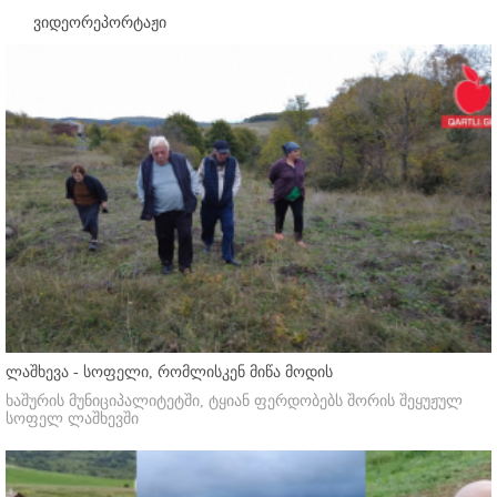
ვიდეორეპორტაჟი
ლაშხევა - სოფელი, რომლისკენ მიწა მოდის
ხაშურის მუნიციპალიტეტში, ტყიან ფერდობებს შორის შეყუჟულ
სოფელ ლაშხევში