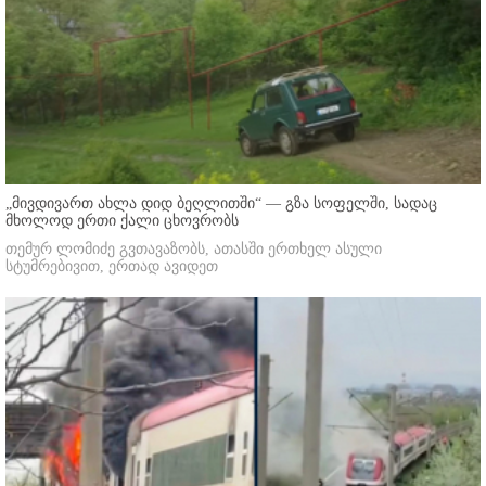
„მივდივართ ახლა დიდ ბეღლითში“ — გზა სოფელში, სადაც
მხოლოდ ერთი ქალი ცხოვრობს
თემურ ლომიძე გვთავაზობს, ათასში ერთხელ ასული
სტუმრებივით, ერთად ავიდეთ