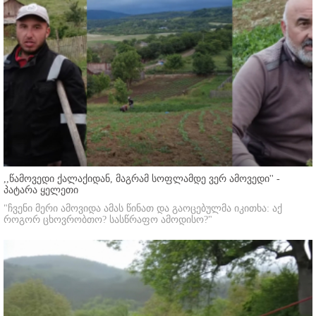
,,წამოვედი ქალაქიდან, მაგრამ სოფლამდე ვერ ამოვედი'' -
პატარა ყელეთი
"ჩვენი მერი ამოვიდა ამას წინათ და გაოცებულმა იკითხა: აქ
როგორ ცხოვრობთო? სასწრაფო ამოდისო?"