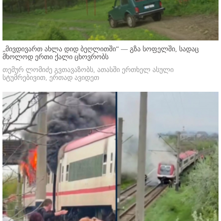
„მივდივართ ახლა დიდ ბეღლითში“ — გზა სოფელში, სადაც
მხოლოდ ერთი ქალი ცხოვრობს
თემურ ლომიძე გვთავაზობს, ათასში ერთხელ ასული
სტუმრებივით, ერთად ავიდეთ