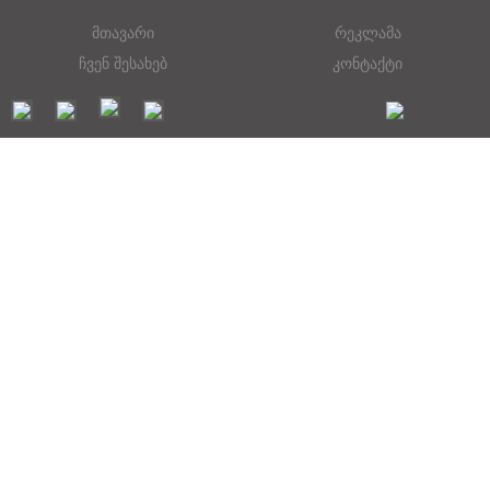
მთავარი
რეკლამა
ჩვენ შესახებ
კონტაქტი