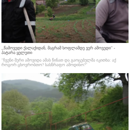
,,წამოვედი ქალაქიდან, მაგრამ სოფლამდე ვერ ამოვედი'' -
პატარა ყელეთი
"ჩვენი მერი ამოვიდა ამას წინათ და გაოცებულმა იკითხა: აქ
როგორ ცხოვრობთო? სასწრაფო ამოდისო?"