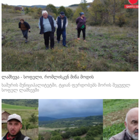
ლაშხევა - სოფელი, რომლისკენ მიწა მოდის
ხაშურის მუნიციპალიტეტში, ტყიან ფერდობებს შორის შეყუჟულ
სოფელ ლაშხევში