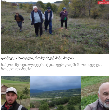
ლაშხევა - სოფელი, რომლისკენ მიწა მოდის
ხაშურის მუნიციპალიტეტში, ტყიან ფერდობებს შორის შეყუჟულ
სოფელ ლაშხევში