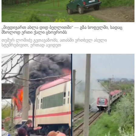
„მივდივართ ახლა დიდ ბეღლითში“ — გზა სოფელში, სადაც
მხოლოდ ერთი ქალი ცხოვრობს
თემურ ლომიძე გვთავაზობს, ათასში ერთხელ ასული
სტუმრებივით, ერთად ავიდეთ