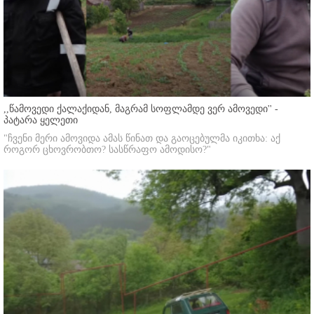
,,წამოვედი ქალაქიდან, მაგრამ სოფლამდე ვერ ამოვედი'' -
პატარა ყელეთი
"ჩვენი მერი ამოვიდა ამას წინათ და გაოცებულმა იკითხა: აქ
როგორ ცხოვრობთო? სასწრაფო ამოდისო?"