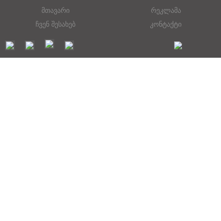
მთავარი
რეკლამა
ჩვენ შესახებ
კონტაქტი