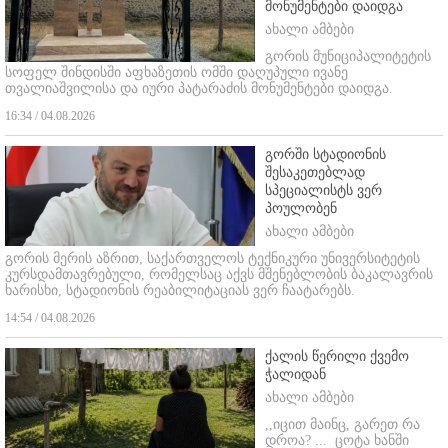
მონუმენტები დაიდგა
ახალი ამბები
გორის მუნიციპალიტეტის
სოფელ შინდისში აფხაზეთის ომში დაღუპული ივანე
თვალიაშვილისა და იური პატარაძის მონუმენტები დაიდგა.
16:34 / 04.08.2026
გორში სტადიონის
შესაკეთებლად
სპეციალისტს ვერ
პოულობენ
ახალი ამბები
გორის მერის აზრით, საქართველოს ტექნიკური უნივერსიტეტის
კურსდამთავრებული, რომელსაც აქვს მშენებლობის ბაკალავრის
ხარისხი, სტადიონის რეაბილიტაციას ვერ ჩაატარებს.
14:54 / 04.08.2026
ქალის წერილი ქვემო
ჭალიდან
ახალი ამბები
,,იცით მაინც, გარეთ რა
დროა? ...
ცოტა ხანში