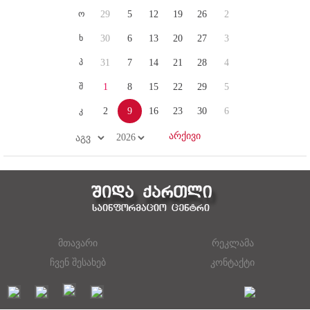
ო
29
5
12
19
26
2
ხ
30
6
13
20
27
3
პ
31
7
14
21
28
4
შ
1
8
15
22
29
5
კ
2
9
16
23
30
6
მთავარი
რეკლამა
ჩვენ შესახებ
კონტაქტი