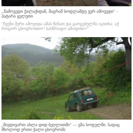
,,წამოვედი ქალაქიდან, მაგრამ სოფლამდე ვერ ამოვედი'' -
პატარა ყელეთი
"ჩვენი მერი ამოვიდა ამას წინათ და გაოცებულმა იკითხა: აქ
როგორ ცხოვრობთო? სასწრაფო ამოდისო?"
„მივდივართ ახლა დიდ ბეღლითში“ — გზა სოფელში, სადაც
მხოლოდ ერთი ქალი ცხოვრობს