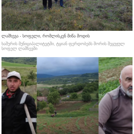
ლაშხევა - სოფელი, რომლისკენ მიწა მოდის
ხაშურის მუნიციპალიტეტში, ტყიან ფერდობებს შორის შეყუჟულ
სოფელ ლაშხევში