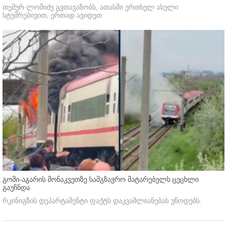
თემურ ლომიძე გვთავაზობს, ათასში ერთხელ ასული
სტუმრებივით, ერთად ავიდეთ
გომი-აგარის მონაკვეთზე სამგზავრო მატარებელს ცეცხლი
გაუჩნდა
რკინიგზის დეპარტამენტი ფაქტს დაკვამლიანებას უწოდებს.