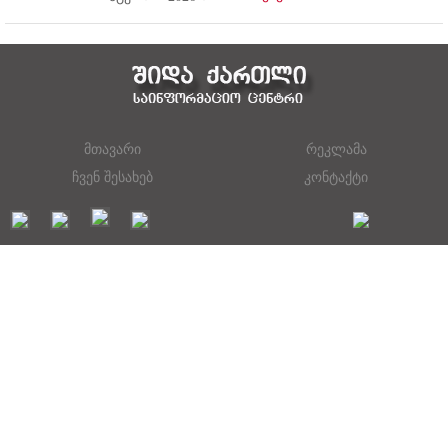
მთავარი
რეკლამა
ჩვენ შესახებ
კონტაქტი