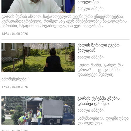
პოულობენ
ახალი ამბები
გორის მერის აზრით, საქართველოს ტექნიკური უნივერსიტეტის
კურსდამთავრებული, რომელსაც აქვს მშენებლობის ბაკალავრის
ხარისხი, სტადიონის რეაბილიტაციას ვერ ჩაატარებს.
14:54 / 04.08.2026
ქალის წერილი ქვემო
ჭალიდან
ახალი ამბები
,,იცით მაინც, გარეთ რა
დროა? ...
ცოტა ხანში
დასალევი წყალიც
ამომეწურება."
12:41 / 04.08.2026
გორის ქუჩებში გზების
დახაზვა დაიწყო
ახალი ამბები
სამუშაოები 90 დღეში უნდა
დასრულდეს