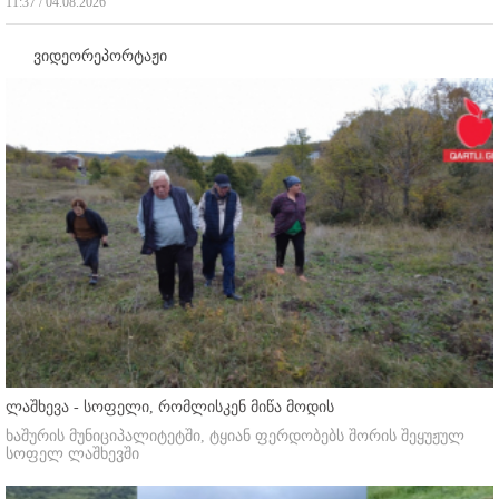
11:37 / 04.08.2026
ვიდეორეპორტაჟი
ლაშხევა - სოფელი, რომლისკენ მიწა მოდის
ხაშურის მუნიციპალიტეტში, ტყიან ფერდობებს შორის შეყუჟულ
სოფელ ლაშხევში