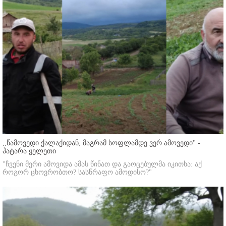
,,წამოვედი ქალაქიდან, მაგრამ სოფლამდე ვერ ამოვედი'' -
პატარა ყელეთი
"ჩვენი მერი ამოვიდა ამას წინათ და გაოცებულმა იკითხა: აქ
როგორ ცხოვრობთო? სასწრაფო ამოდისო?"