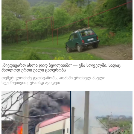
„მივდივართ ახლა დიდ ბეღლითში“ — გზა სოფელში, სადაც
მხოლოდ ერთი ქალი ცხოვრობს
თემურ ლომიძე გვთავაზობს, ათასში ერთხელ ასული
სტუმრებივით, ერთად ავიდეთ