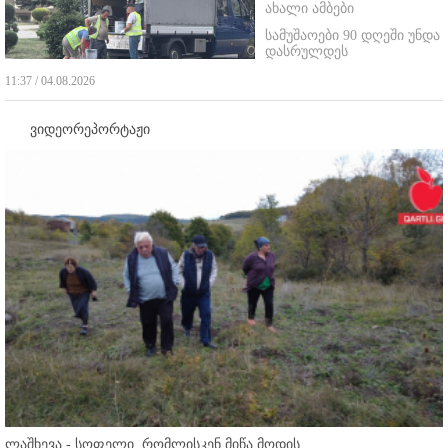
ახალი ამბები
სამუშაოები 90 დღეში უნდა
დასრულდეს
11:37 / 04.08.2026
ვიდეორეპორტაჟი
ლაშხევა - სოფელი, რომლისკენ მიწა მოდის