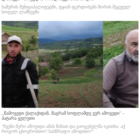
ხაშურის მუნიციპალიტეტში, ტყიან ფერდობებს შორის შეყუჟულ
სოფელ ლაშხევში
,,წამოვედი ქალაქიდან, მაგრამ სოფლამდე ვერ ამოვედი'' -
პატარა ყელეთი
"ჩვენი მერი ამოვიდა ამას წინათ და გაოცებულმა იკითხა: აქ
როგორ ცხოვრობთო? სასწრაფო ამოდისო?"