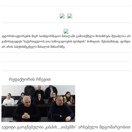
ავტორის/ავტორების მიერ საინფორმაციო მასალაში გამოთქმული მოსაზრება შესაძლოა არ
გამოხატავდეს "საქართველოს ღია საზოგადოების ფონდის" პოზიციას. შესაბამისად, ფონდი
არ არის პასუხისმგებელი მასალის შინაარსზე.
რედაქტორის რჩევით
აუდიტი გაოგნებულია კასპის ,,აიპებში'' არსებული მდგომარეობით