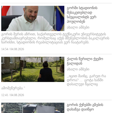
გორში სტადიონის
შესაკეთებლად
სპეციალისტს ვერ
პოულობენ
ახალი ამბები
გორის მერის აზრით, საქართველოს ტექნიკური უნივერსიტეტის
კურსდამთავრებული, რომელსაც აქვს მშენებლობის ბაკალავრის
ხარისხი, სტადიონის რეაბილიტაციას ვერ ჩაატარებს.
14:54 / 04.08.2026
ქალის წერილი ქვემო
ჭალიდან
ახალი ამბები
,,იცით მაინც, გარეთ რა
დროა? ...
ცოტა ხანში
დასალევი წყალიც
ამომეწურება."
12:41 / 04.08.2026
გორის ქუჩებში გზების
დახაზვა დაიწყო