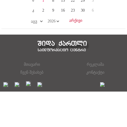
შ
1
8
15
22
29
5
კ
2
9
16
23
30
6
მთავარი
რეკლამა
ჩვენ შესახებ
კონტაქტი