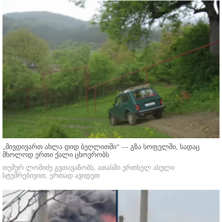
„მივდივართ ახლა დიდ ბეღლითში“ — გზა სოფელში, სადაც
მხოლოდ ერთი ქალი ცხოვრობს
თემურ ლომიძე გვთავაზობს, ათასში ერთხელ ასული
სტუმრებივით, ერთად ავიდეთ