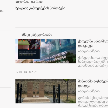
ავტორი:
qartli.ge
სტატიის გამოყენების პირობები
ბით
ამავე კატეგორიაში
ქარელში საბავშვო
დააკავეს
ახალი ამბები
ქარელისა და ასევ
საბავშვო ბაღებში
კომპანიის კომერც
17:00 / 04.08.2026
შინდისში აფხაზე
დაიდგა
ახალი ამბები
გორის მუნიციპალ
დაღუპული ივანე 
მონუმენტები დაიდ