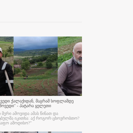
ოვედი ქალაქიდან, მაგრამ სოფლამდე
მოვედი'' - პატარა ყელეთი
ი მერი ამოვიდა ამას წინათ და
ებულმა იკითხა: აქ როგორ ცხოვრობთო?
რაფო ამოდისო?"