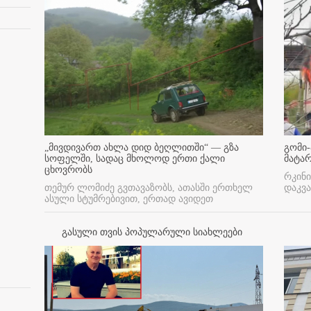
„მივდივართ ახლა დიდ ბეღლითში“ — გზა
გომი-
სოფელში, სადაც მხოლოდ ერთი ქალი
მატა
ცხოვრობს
რკინი
თემურ ლომიძე გვთავაზობს, ათასში ერთხელ
დაკვა
ასული სტუმრებივით, ერთად ავიდეთ
გასული თვის პოპულარული სიახლეები