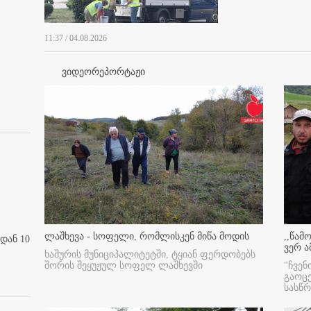
11:37 / 04.08.2026
ვიდეორეპორტაჟი
ლაშხევა - სოფელი, რომლისკენ მიწა მოდის
,,წამ
დან 10
ვერ ა
ხაშურის მუნიციპალიტეტში, ტყიან ფერდობებს
შორის შეყუჟულ სოფელ ლაშხევში
"ჩვენ
გაოც
სასწ