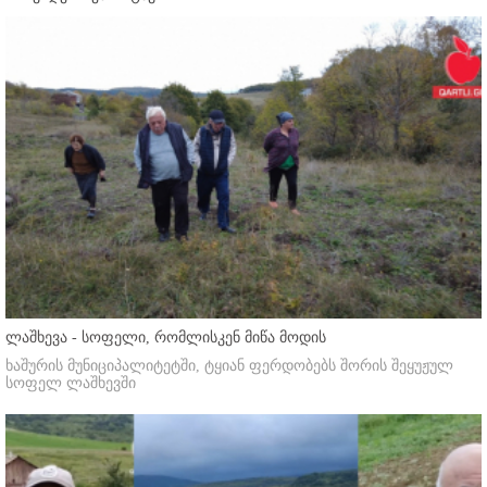
ლაშხევა - სოფელი, რომლისკენ მიწა მოდის
ხაშურის მუნიციპალიტეტში, ტყიან ფერდობებს შორის შეყუჟულ
სოფელ ლაშხევში