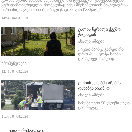
გორის მერის აზრით, საქართველოს ტექნიკური უნივერსიტეტის
კურსდამთავრებული, რომელსაც აქვს მშენებლობის ბაკალავრის
ხარისხი, სტადიონის რეაბილიტაციას ვერ ჩაატარებს.
14:54 / 04.08.2026
ქალის წერილი ქვემო
ჭალიდან
ახალი ამბები
,,იცით მაინც, გარეთ რა
დროა? ...
ცოტა ხანში
დასალევი წყალიც
ამომეწურება."
12:41 / 04.08.2026
გორის ქუჩებში გზების
დახაზვა დაიწყო
ახალი ამბები
სამუშაოები 90 დღეში უნდა
დასრულდეს
11:37 / 04.08.2026
ვიდეორეპორტაჟი