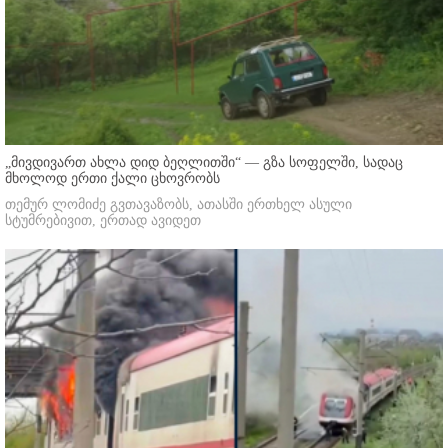
„მივდივართ ახლა დიდ ბეღლითში“ — გზა სოფელში, სადაც
მხოლოდ ერთი ქალი ცხოვრობს
თემურ ლომიძე გვთავაზობს, ათასში ერთხელ ასული
სტუმრებივით, ერთად ავიდეთ