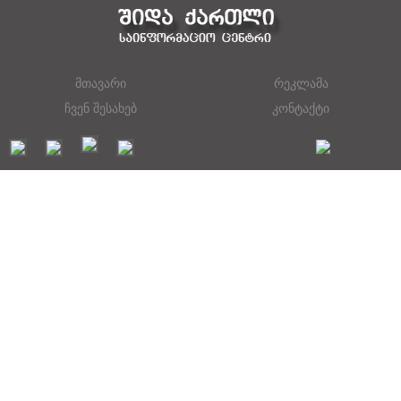
მთავარი
რეკლამა
ჩვენ შესახებ
კონტაქტი