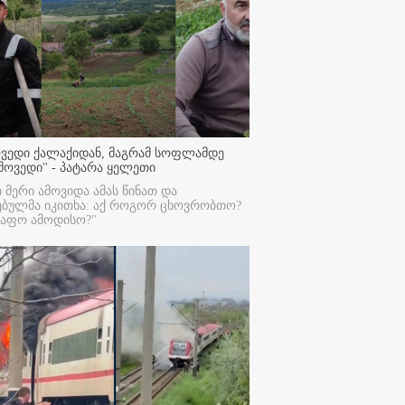
ოვედი ქალაქიდან, მაგრამ სოფლამდე
მოვედი'' - პატარა ყელეთი
ი მერი ამოვიდა ამას წინათ და
ებულმა იკითხა: აქ როგორ ცხოვრობთო?
რაფო ამოდისო?"