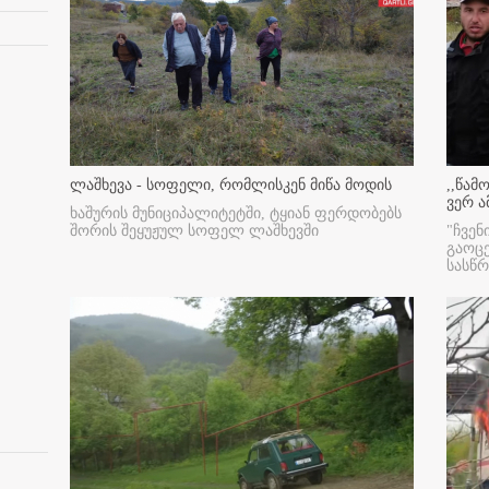
ლაშხევა - სოფელი, რომლისკენ მიწა მოდის
,,წამ
ვერ ა
ხაშურის მუნიციპალიტეტში, ტყიან ფერდობებს
შორის შეყუჟულ სოფელ ლაშხევში
"ჩვენ
გაოც
სასწ