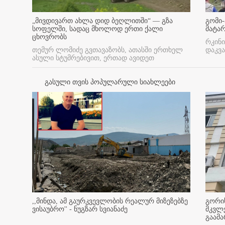
„მივდივართ ახლა დიდ ბეღლითში“ — გზა
გომი-
სოფელში, სადაც მხოლოდ ერთი ქალი
მატა
ცხოვრობს
რკინი
თემურ ლომიძე გვთავაზობს, ათასში ერთხელ
დაკვა
ასული სტუმრებივით, ერთად ავიდეთ
გასული თვის პოპულარული სიახლეები
,,მინდა, ამ გაურკვევლობის რეალურ მიზეზებზე
გორის
ვისაუბრო'' - ნუგზარ სვიანაძე
მკვლ
გაამ